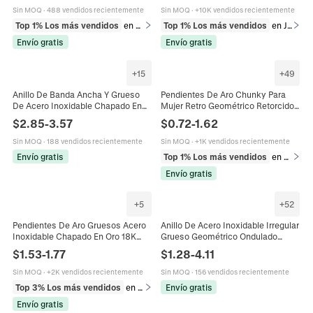
Hipoalergénico Joyas
Sin MOQ
·
488 vendidos recientemente
Sin MOQ
·
+10K vendidos recientemente
Top 1% Los más vendidos
en Anillos
Top 1% Los más vendidos
en Juegos de joyería
Envío gratis
Envío gratis
+
15
+
49
Anillo De Banda Ancha Y Grueso
Pendientes De Aro Chunky Para
De Acero Inoxidable Chapado En
Mujer Retro Geométrico Retorcido
Oro Con Doble Fila De Diamantes
Multicapa Acero Inoxidable
$
2.85
-
3.57
$
0.72
-
1.62
De Imitación Joyería De Moda
Chapado En Oro Joyería
Sin MOQ
·
188 vendidos recientemente
Sin MOQ
·
+1K vendidos recientemente
Envío gratis
Top 1% Los más vendidos
en Pendientes
Envío gratis
+
5
+
52
Pendientes De Aro Gruesos Acero
Anillo De Acero Inoxidable Irregular
Inoxidable Chapado En Oro 18K
Grueso Geométrico Ondulado
Impermeable Hipoalergénico
Chapado En Oro Texturizado
$
1.53
-
1.77
$
1.28
-
4.11
Joyería De Moda Minimalista Para
Joyería Para Hombres Mujeres
Mujer
Moda Estilo Retro
Sin MOQ
·
+2K vendidos recientemente
Sin MOQ
·
156 vendidos recientemente
Top 3% Los más vendidos
en Pendientes
Envío gratis
Envío gratis