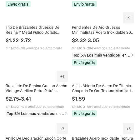
Envío gratis
Envío gratis
+
9
Trío De Brazaletes Gruesos De
Pendientes De Aro Gruesos
Resina Y Metal Pulido Dorado
Minimalistas Acero Inoxidable 304
Joyería De Moda Retro Minimalista
Bañado En Oro 18 Quilates
$
1.22
-
2.72
$
2.32
-
3.05
Geométrica Para Mujeres
Impermeable Huggie Pulido Espejo
Joyería
Sin MOQ
·
38 vendidos recientemente
Sin MOQ
·
294 vendidos recientemente
Top 5% Los más vendidos
en Pendientes
Envío gratis
+
1
Brazalete De Resina Grueso Ancho
Anillo Abierto De Acero De Titanio
Vintage Acrílico Retro Patrón
Chapado En Oro Textura Martillada
Mármol Ámbar Carey Joyería
Irregular Banda Ancha Retro
$
2.75
-
3.41
$
1.59
Irregular Para Mujeres Elegante
Ajustable Joyería Unisex
Sin MOQ
·
478 vendidos recientemente
Sin MOQ
·
994 vendidos recientemente
Top 3% Los más vendidos
en Pulseras
Envío gratis
+
7
+
5
Anillo De Declaración Zircón Corte
Brazalete Acero Inoxidable Textura