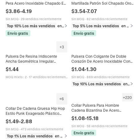
Pera Acero Inoxidable Chapado En
Martillada Patrón Sol Chapado Oro
Oro 18K Gota Engaste Bisel Joyería
18K Mujer Impermeable
$
3.86
-
4.19
$
3.54
-
7.07
Moda Mujer
Hipoalergénico Joyería Vintage
Sin MOQ
·
29 vendidos recientemente
Sin MOQ
·
82 vendidos recientemente
Top 10% Los más vendidos
en Anillos
Top 5% Los más vendidos
en Pulseras
Envío gratis
Envío gratis
+
3
Pulsera De Resina Iridiscente
Pulsera Con Colgante De Doble
Ancha Geométrica Irregular
Corazón De Acero Inoxidable Con
Colorida Láser Aurora Brazalete
Diamantes De Imitación Cierre De
$
1.44
$
1.04
-
1.30
Joyas De Moda Para Mujeres
Palanca Cadena De Eslabones
MOQ mixto
:
2
·
17 vendidos recientemente
Sin MOQ
·
889 vendidos recientemente
Top 10% Los más vendidos
en Pulseras
+
220
+
6
Collar Pulsera Para Hombre
Collar De Cadena Gruesa Hip Hop
Cadena Bizantina De Acero
Estilo Punk Exagerado Plástico
Inoxidable Hip Hop Cadena De Rey
$
1.08
-
15.18
Resina Pulido Ligero Para Fiesta
Gruesa Eslabón Cuadrado Joyería
$
1.49
-
2.88
Actuación Disfraz
Punk
Sin MOQ
·
58 vendidos recientemente
Sin MOQ
·
473 vendidos recientemente
Envío gratis
Top 1% Los más vendidos
en Collares