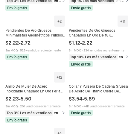
Top 3% Los más vendidos
en Pulseras
Top 1% Los más vendidos
en Pendientes
Envío gratis
Envío gratis
+
2
+
11
Pendientes De Aro Gruesos
Pendientes De Oro Gruesos
Minimalistas Geométricos Pulidos
Chapados En Oro De 18K
Cobre Chapado En Oro Forma C
Geométricos Minimalistas Corazón
$
2.22
-
2.72
$
1.12
-
2.22
Con Poste De Cobre Vintage
Y Bolas Con Poste De Acero
Mujeres
Inoxidable
Sin MOQ
·
529 vendidos recientemente
Sin MOQ
·
234 vendidos recientemente
Envío gratis
Top 10% Los más vendidos
en Pendientes
Envío gratis
+
12
Anillo De Mujer De Acero
Collar Y Pulsera De Cadena Gruesa
Inoxidable Chapado En Oro Perla
De Acero De Titanio Cierre De
Barroca Artificial Irregular Grueso
Palanca Joyas De Estilo
$
2.23
-
5.50
$
3.54
-
5.89
Impermeable Hipoalergénico
Minimalista Industrial Para Mujer
Joyería Vintage
Sin MOQ
·
201 vendidos recientemente
Sin MOQ
·
+4K vendidos recientemente
Top 3% Los más vendidos
en Anillos
Envío gratis
Envío gratis
+
4