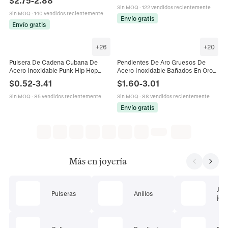
$
2.75
-
2.88
Diseño Grueso Pulido De Alta
Sin MOQ
·
122 vendidos recientemente
Calidad Para Mujeres
Sin MOQ
·
140 vendidos recientemente
Envío gratis
Envío gratis
+
26
+
20
Pulsera De Cadena Cubana De
Pendientes De Aro Gruesos De
Acero Inoxidable Punk Hip Hop
Acero Inoxidable Bañados En Oro
Cierre De Joyería Unisex Cadena
De 18 Quilates Bicolor Mezclado
$
0.52
-
3.41
$
1.60
-
3.01
Gruesa Accesorio De Mano Doble
Geométrico Joyería Mujer
Bucle
Sin MOQ
·
85 vendidos recientemente
Sin MOQ
·
88 vendidos recientemente
Envío gratis
Más en joyería
Jue
Pulseras
Anillos
joye