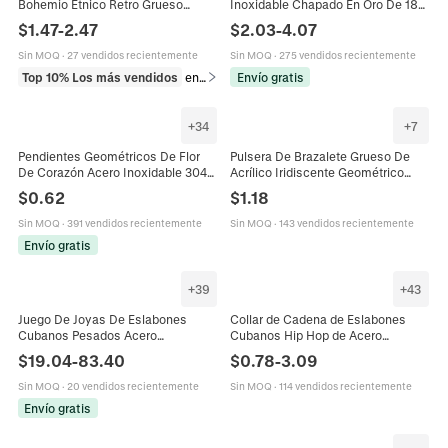
Bohemio Étnico Retro Grueso
Inoxidable Chapado En Oro De 18K
Textura Mármol Espaciadores
Minimalista Exagerado Pulido
$
1.47
-
2.47
$
2.03
-
4.07
Aleación Para Mujer
Espejo Joyería De Moda
Geométrica
Sin MOQ
·
27 vendidos recientemente
Sin MOQ
·
275 vendidos recientemente
Top 10% Los más vendidos
en Collares
Envío gratis
+
34
+
7
Pendientes Geométricos De Flor
Pulsera De Brazalete Grueso De
De Corazón Acero Inoxidable 304
Acrílico Iridiscente Geométrico
Oro Texturizado Joyería Llamativa
Irregular Onda Nervada Aurora
$
0.62
$
1.18
Para Mujer Moderno
Láser Joyería De Moda Mujeres
Sin MOQ
·
391 vendidos recientemente
Sin MOQ
·
143 vendidos recientemente
Envío gratis
+
39
+
43
Juego De Joyas De Eslabones
Collar de Cadena de Eslabones
Cubanos Pesados Acero
Cubanos Hip Hop de Acero
Inoxidable 316L Grueso Collar Y
Inoxidable Pulido Cadena Gruesa
$
19.04
-
83.40
$
0.78
-
3.09
Pulsera Hip Hop Para Hombre
para Hombre Mujer Joyería Estilo
Unisex
Callejero
Sin MOQ
·
20 vendidos recientemente
Sin MOQ
·
114 vendidos recientemente
Envío gratis