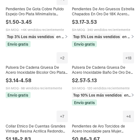
Pendientes De Gota Cobre Pulido
Pendientes De Aro Gruesos Estrella
Espejo Oro Plata Minimalista
Chapados En Oro De 18K Acero
Grueso Joyería Gota De Agua Para
Inoxidable Con Circonitas De
$
1.50
-
3.45
$
3.17
-
3.53
Mujeres
Colores Para Mujer
Sin MOQ
·
+4K vendidos recientemente
Sin MOQ
·
340 vendidos recientemente
Top 3% Los más vendidos
en Pendientes
Top 5% Los más vendidos
en Pendientes
Envío gratis
Envío gratis
+
2
+
18
Pulsera De Cadena Gruesa De
Pulsera De Cadena Gruesa De
Acero Inoxidable Bicolor Oro Plata
Acero Inoxidable Baño De Oro De
Ajustable Estilo Industrial Moderno
18K Estilo Hip Hop Punk Para
$
3.14
-
4.58
$
2.57
-
5.13
Joyería Para Mujeres
Hombres Mujeres Joyería
Hipoalergénico
Sin MOQ
·
98 vendidos recientemente
Sin MOQ
·
120 vendidos recientemente
Envío gratis
Top 10% Los más vendidos
en Pulseras
Envío gratis
+
7
+
4
Collar Etnico De Cuentas Grandes
Pendientes de Aro Torcidos de
Vintage Resina Acrilica Redondo
Acero Inoxidable para Mujer
Irregular Acentos Metal Dorado
Chapados en Oro Forma C
$
1.18
-
2.83
$
0.86
-
3.67