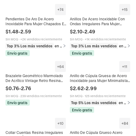
+
74
+
15
Pendientes De Aro De Acero
Anillos De Acero Inoxidable Con
Inoxidable Para Mujer Chapados En
Ondas Irregulares Para Mujer
Oro De 18K Huecos Gruesos
Impermeable Hipoalergénico
$
1.48
-
2.59
$
2.10
-
2.49
Geométricos Minimalistas Joyería
Geométrico Minimalista Joyería
Vintage
Sin MOQ
·
+2K vendidos recientemente
Sin MOQ
·
+1K vendidos recientemente
Top 3% Los más vendidos
en Pendientes
Top 3% Los más vendidos
en Anillos
Envío gratis
Envío gratis
+
64
+
11
Brazalete Geométrico Marmolado
Anillo de Cúpula Gruesa de Acero
De Acrílico Vintage Retro Resina
Inoxidable para Mujer Minimalista
Grueso Puño Abierto Retorcido
Chapado en Oro 18K Banda Ancha
$
0.76
-
2.76
$
2.62
-
2.99
Joyería De Moda Para Mujer
Pulido Anillo de Dedo de
Declaración Joyería Regalo
Sin MOQ
·
239 vendidos recientemente
Sin MOQ
·
125 vendidos recientemente
Envío gratis
Top 5% Los más vendidos
en Anillos
Envío gratis
+
10
+
84
Collar Cuentas Resina Irregulares
Anillo De Cúpula Grueso Acero