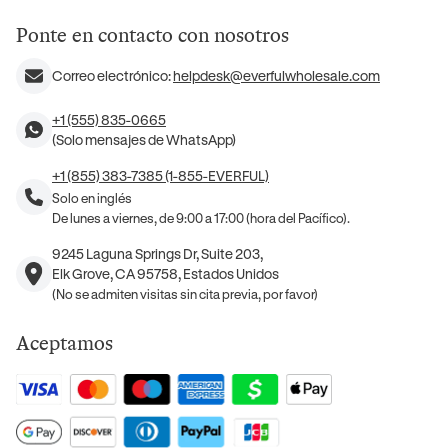
Ponte en contacto con nosotros
Correo electrónico:
helpdesk@everfulwholesale.com
+1 (555) 835-0665
(Solo mensajes de WhatsApp)
+1 (855) 383-7385 (1-855-EVERFUL)
Solo en inglés
De lunes a viernes, de 9:00 a 17:00 (hora del Pacífico).
9245 Laguna Springs Dr, Suite 203,
Elk Grove, CA 95758, Estados Unidos
(No se admiten visitas sin cita previa, por favor)
Aceptamos