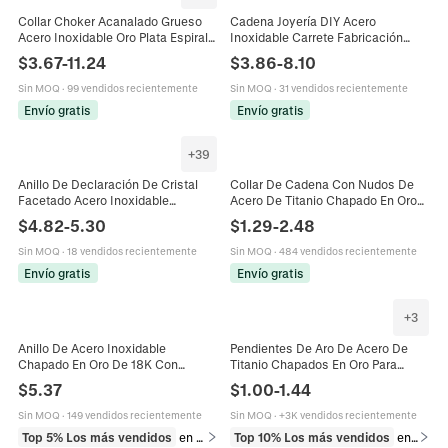
Collar Choker Acanalado Grueso
Cadena Joyería DIY Acero
Acero Inoxidable Oro Plata Espiral
Inoxidable Carrete Fabricación
Cadena De Hueso De Serpiente
Collar Pulsera Chapado Vacío Hip
$
3.67
-
11.24
$
3.86
-
8.10
Joyería De Moda Para Mujeres
Hop Gruesa Pulido Artesanía
Sin MOQ
·
99 vendidos recientemente
Sin MOQ
·
31 vendidos recientemente
Envío gratis
Envío gratis
+
39
Anillo De Declaración De Cristal
Collar De Cadena Con Nudos De
Facetado Acero Inoxidable
Acero De Titanio Chapado En Oro
Geométrico Grueso Joyería De
De 18K Estilo Hip Hop Punk
$
4.82
-
5.30
$
1.29
-
2.48
Cóctel Para Hombres Y Mujeres
Eslabones Gruesos Unisex
Estilo Retro
Sin MOQ
·
18 vendidos recientemente
Sin MOQ
·
484 vendidos recientemente
Envío gratis
Envío gratis
+
3
Anillo De Acero Inoxidable
Pendientes De Aro De Acero De
Chapado En Oro De 18K Con
Titanio Chapados En Oro Para
Circonitas De Colores Banda
Mujer Joyas De Círculo Geométrico
$
5.37
$
1.00
-
1.44
Gruesa Joyería Retro Para Mujer
Retorcido Minimalista
Sin MOQ
·
149 vendidos recientemente
Sin MOQ
·
+3K vendidos recientemente
Top 5% Los más vendidos
en Anillos
Top 10% Los más vendidos
en Pendientes