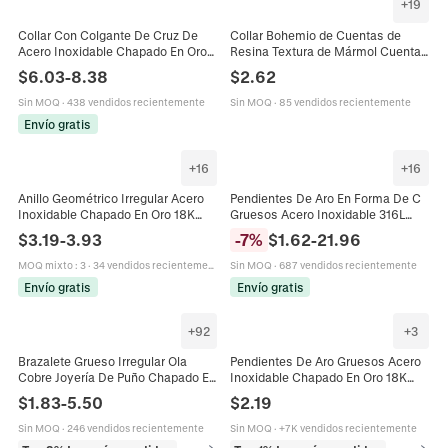
+
19
Collar Con Colgante De Cruz De
Collar Bohemio de Cuentas de
Acero Inoxidable Chapado En Oro
Resina Textura de Mármol Cuentas
De 18K Vintage Con Textura Espiral
Cuadradas Collar Statement para
$
6.03
-
8.38
$
2.62
Metal Martillado Cadena Rolo
Mujer Gargantilla de Moda
Gruesa Para Mujer
Sin MOQ
·
438 vendidos recientemente
Sin MOQ
·
85 vendidos recientemente
Envío gratis
+
16
+
16
Anillo Geométrico Irregular Acero
Pendientes De Aro En Forma De C
Inoxidable Chapado En Oro 18K
Gruesos Acero Inoxidable 316L
Incrustación Abalone Concha
Chapado En Oro PVD Joyería
$
3.19
-
3.93
-
7
%
$
1.62
-
21.96
Blanca Joyería Artística Mujer
Minimalista Para Mujeres
MOQ mixto
:
3
·
34 vendidos recientemente
Sin MOQ
·
687 vendidos recientemente
Envío gratis
Envío gratis
+
92
+
3
Brazalete Grueso Irregular Ola
Pendientes De Aro Gruesos Acero
Cobre Joyería De Puño Chapado En
Inoxidable Chapado En Oro 18K
Oro Plata Minimalista Elegante
Huecos Ligeros Geométricos
$
1.83
-
5.50
$
2.19
Mujeres
Forma De U Ovalados Mujer
Sin MOQ
·
246 vendidos recientemente
Sin MOQ
·
+7K vendidos recientemente