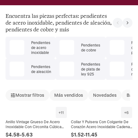
Encuentra las piezas perfectas: pendientes
de acero inoxidable, pendientes de aleación,
pendientes de cobre y más
Pendientes
Pen
Pendientes
de acero
de 
de cobre
inoxidable
pre
Pendientes
Pen
Pendientes
de plata de
de 
de aleación
ley 925
natu
Mostrar filtros
Más vendidos
Novedades
Bajad
+
11
+
6
Anillo Vintage Grueso De Acero
Collar Y Pulsera Con Colgante De
Inoxidable Con Circonita Cúbica
Corazón Acero Inoxidable Cadena
Colorida Banda De Cúpula
Gruesa Cierre De Barra Joyas
$
4.58
-
5.63
$
1.52
-
11.45
Geométrica Impermeable
Minimalistas Para Mujeres