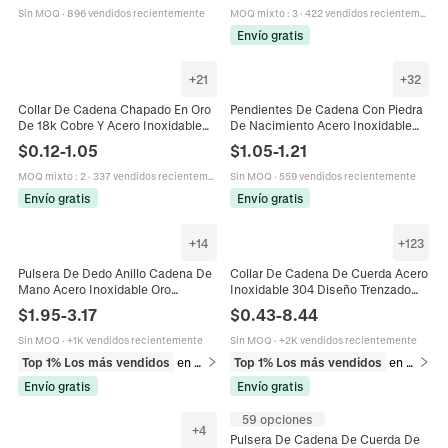
Sin MOQ
·
896 vendidos recientemente
MOQ mixto
:
3
·
422 vendidos recientemente
Envío gratis
+
21
+
32
Collar De Cadena Chapado En Oro
Pendientes De Cadena Con Piedra
De 18k Cobre Y Acero Inoxidable
De Nacimiento Acero Inoxidable
Figaro Serpiente Para Fabricación
Minimalista Diamantes Imitación
$
0.12
-
1.05
$
1.05
-
1.21
De Joyas Hombres Mujeres
Borla Joyería Mujer
MOQ mixto
:
2
·
337 vendidos recientemente
Sin MOQ
·
559 vendidos recientemente
Envío gratis
Envío gratis
+
14
+
123
Pulsera De Dedo Anillo Cadena De
Collar De Cadena De Cuerda Acero
Mano Acero Inoxidable Oro
Inoxidable 304 Diseño Trenzado
Chapado Circonia Boho Corazón
Joyería Hip Hop Minimalista Para
$
1.95
-
3.17
$
0.43
-
8.44
Geométrico Joyas Para Mujer
Hombre Mujer
Sin MOQ
·
+1K vendidos recientemente
Sin MOQ
·
+2K vendidos recientemente
Top 1% Los más vendidos
en Pulseras
Top 1% Los más vendidos
en Collares
Envío gratis
Envío gratis
59 opciones
+
4
Pulsera De Cadena De Cuerda De