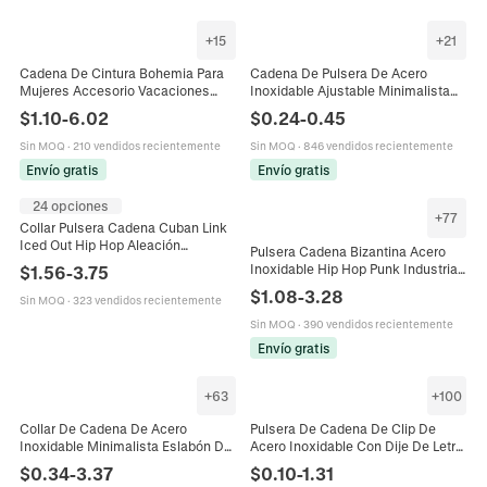
+
15
+
21
Cadena De Cintura Bohemia Para
Cadena De Pulsera De Acero
Mujeres Accesorio Vacaciones
Inoxidable Ajustable Minimalista
Playa Con Perla Artificial De
Fabricación De Joyas Accesorio
$
1.10
-
6.02
$
0.24
-
0.45
Imitación Concha Estrella De Mar
DIY Con Cierre De Langosta
Aleación Joyería Corporal
Extensión
Sin MOQ
·
210 vendidos recientemente
Sin MOQ
·
846 vendidos recientemente
Envío gratis
Envío gratis
24 opciones
+
77
Collar Pulsera Cadena Cuban Link
Iced Out Hip Hop Aleación
Pulsera Cadena Bizantina Acero
Rhinestone Joyería Bling Regalo
Inoxidable Hip Hop Punk Industrial
$
1.56
-
3.75
Para Hombres
Joyas Para Hombres Moda Retro
$
1.08
-
3.28
Sin MOQ
·
323 vendidos recientemente
Cierre Langosta
Sin MOQ
·
390 vendidos recientemente
Envío gratis
+
63
+
100
Collar De Cadena De Acero
Pulsera De Cadena De Clip De
Inoxidable Minimalista Eslabón De
Acero Inoxidable Con Dije De Letra
Trigo Duradero No Se Desvanece
Del Alfabeto Joyería De Moda
$
0.34
-
3.37
$
0.10
-
1.31
Joyería DIY Moda Unisex
Elegante Para Mujer Regalo