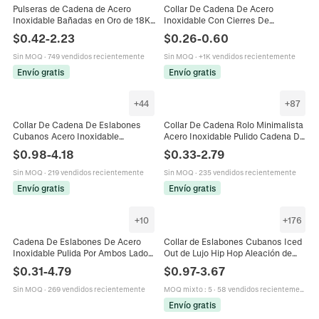
Pulseras de Cadena de Acero
Collar De Cadena De Acero
Inoxidable Bañadas en Oro de 18K
Inoxidable Con Cierres De
a la Moda Para Mujer Hombre
Langosta Dobles Eslabones
$
0.42
-
2.23
$
0.26
-
0.60
Geométrico Cadena Serpiente Box
Cuadrados Para Gafas Máscaras
Joyería Regalo
Pulido
Sin MOQ
·
749 vendidos recientemente
Sin MOQ
·
+1K vendidos recientemente
Envío gratis
Envío gratis
+
44
+
87
Collar De Cadena De Eslabones
Collar De Cadena Rolo Minimalista
Cubanos Acero Inoxidable
Acero Inoxidable Pulido Cadena De
Chapado En Oro Al Vacío Color
Eslabones Redondos Joyería Para
$
0.98
-
4.18
$
0.33
-
2.79
Plata Minimalista Hip Hop Punk
Hombres Y Mujeres
Joyas Para Hombre Mujer
Sin MOQ
·
219 vendidos recientemente
Sin MOQ
·
235 vendidos recientemente
Envío gratis
Envío gratis
+
10
+
176
Cadena De Eslabones De Acero
Collar de Eslabones Cubanos Iced
Inoxidable Pulida Por Ambos Lados
Out de Lujo Hip Hop Aleación de
Para Hacer Joyas DIY Collares
Zinc Strass Choker Hombre Mujer
$
0.31
-
4.79
$
0.97
-
3.67
Pulseras Accesorio
Joyería de Fiesta Streetwear
Sin MOQ
·
269 vendidos recientemente
MOQ mixto
:
5
·
58 vendidos recientemente
Envío gratis