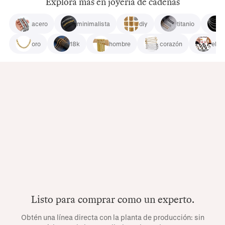
Explora más en joyería de cadenas
acero
minimalista
diy
titanio
oro
18k
hombre
corazón
eleg
Listo para comprar como un experto.
Obtén una línea directa con la planta de producción: sin