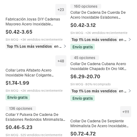
160 opciones
+
23
Collar De Cadena De Cuerda De
Acero Inoxidable Eslabones
Fabricación Joyas DIY Cadenas
Retorcidos Hip Hop Joyería De
Mayoreo Acero Inoxidable
$
0.42
-
3.12
Moda Hombres Mujeres Cierre
Chapado Oro 18K Collar Pulsera
$
0.42
-
3.65
Langosta
Sin MOQ
·
+2K vendidos recientemente
Estrella Clip Figaro Accesorios
Top 1% Los más vendidos
en Collares
Sin MOQ
·
+3K vendidos recientemente
Top 1% Los más vendidos
en Cadenas
Envío gratis
45 opciones
+
48
Collar De Cadena Cubana Acero
Inoxidable Chapado En Oro 14K
Collar Letra Alfabeto Acero
Joyería Hip Hop Hombre Con Cierre
Inoxidable Nácar Colgante
$
6.29
-
20.70
De Cobre Circonio
Rectángulo Cadena Serpiente
$
1.74
-
1.99
Sin MOQ
·
80% recomprado
Chapado Oro 18K Joyas Mujer
Top 1% Los más vendidos
en Collares
Sin MOQ
·
+2K vendidos recientemente
Envío gratis
Envío gratis
136 opciones
+
111
Collar Y Pulsera De Cadena De
Eslabones Redondos Minimalista
Collar De Cadena De Serpiente
Acero Inoxidable Joyería Unisex
Minimalista De Acero Inoxidable
$
0.46
-
5.23
Estilo Punk Cadena Pulida
Chapado En Oro De 18K Al Vacío
$
0.72
-
4.72
Sin MOQ
·
525 vendidos recientemente
Para Hombres Y Mujeres