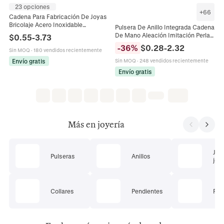
23 opciones
+
66
Cadena Para Fabricación De Joyas
Bricolaje Acero Inoxidable
Pulsera De Anillo Integrada Cadena
Chapado En Oro De 18K Eslabones
De Mano Aleación Imitación Perla
$
0.55
-
3.73
Alargados Collar Pulsera
Artificial Mariposa Corazón Boho
-
36
%
$
0.28
-
2.32
Sin MOQ
·
180 vendidos recientemente
Multicapa Joyería Ajustable
Mujeres
Envío gratis
Sin MOQ
·
248 vendidos recientemente
Envío gratis
Más en joyería
Jue
Pulseras
Anillos
joye
Collares
Pendientes
Pie