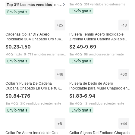
Top 3% Los más vendidos
en Pulseras
Sin MOQ
·
357 vendidos recientemente
Envío gratis
Envío gratis
+
25
+
18
Cadenas Collar DIY Acero
Pulsera Tennis Acero Inoxidable
Inoxidable 304 Chapado Oro 18K
Zirconia Cúbica Cadena Apilable
Chapado Vacío Joyería Figaro
Joyería Moda Mujeres
$
0.23
-
1.50
$
2.49
-
9.69
Serpiente Box Estilos
Impermeable Hipoalergénica Lujo
MOQ mixto
:
5
·
771 vendidos recientemente
Sin MOQ
·
58 vendidos recientemente
Envío gratis
Envío gratis
+
46
+
60
Collar Y Pulsera De Cadena
Pulsera de Dedo de Acero
Cubana Chapado En Oro De 18K
Inoxidable para Mujer Chapado en
Acero Inoxidable Cierre De
Oro Strass Perla Artificial Cadena
$
0.84
-
7.76
$
1.83
-
6.94
Langosta Joyería De Moda Hip Hop
de Mano Joyería Regalo
Punk
Sin MOQ
·
310 vendidos recientemente
Sin MOQ
·
131 vendidos recientemente
Envío gratis
Envío gratis
+
8
+
44
Collar De Acero Inoxidable Oro
Collar Signos Del Zodiaco Chapado