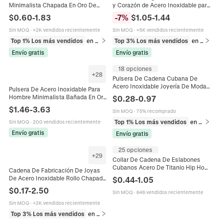
Minimalista Chapada En Oro De
y Corazón de Acero Inoxidable para
18K Cadena Para Mujeres Hombres
Mujer Cadena de Caja Joyería de
$
0.60
-
1.83
-
7
%
$
1.05
-
1.44
Unisex Joyeria De Moda Versatil
Moda Regalo
Regalo Ajustable Estilo Serpiente
Sin MOQ
·
+2K vendidos recientemente
Sin MOQ
·
+5K vendidos recientemente
Cuerda Cubano Accesorio Elegante
Top 1% Los más vendidos
en Pulseras
Top 3% Los más vendidos
en Collares
Envío gratis
Envío gratis
18 opciones
+
28
Pulsera De Cadena Cubana De
Acero Inoxidable Joyería De Moda
Pulsera De Acero Inoxidable Para
Hip Hop Punk Minimalista Para
Hombre Minimalista Bañada En Oro
$
0.28
-
0.97
Hombre Y Mujer
De 18K Cadena De Serpiente
$
1.46
-
3.63
Sin MOQ
·
75% recomprado
Joyería De Moda
Top 1% Los más vendidos
en Pulseras
Sin MOQ
·
200 vendidos recientemente
Envío gratis
Envío gratis
25 opciones
+
29
Collar De Cadena De Eslabones
Cubanos Acero De Titanio Hip Hop
Cadena De Fabricación De Joyas
Estilo Punk Minimalista Para
De Acero Inoxidable Rollo Chapado
$
0.44
-
1.05
Hombres Mujeres
En Oro De 18K Cadenas De
$
0.17
-
2.50
Sin MOQ
·
646 vendidos recientemente
Eslabones Sin Terminar Para Collar
Pulsera
Sin MOQ
·
+2K vendidos recientemente
Top 3% Los más vendidos
en Cadenas