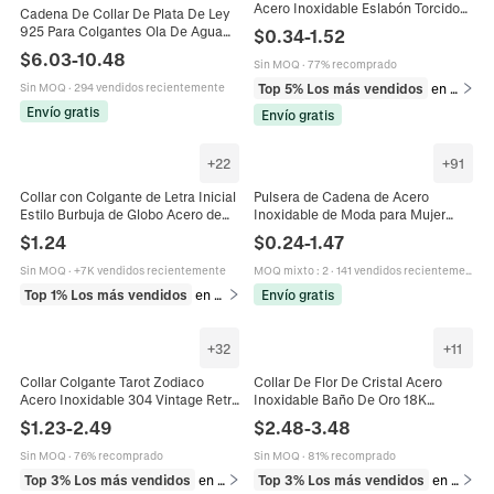
Acero Inoxidable Eslabón Torcido
Cadena De Collar De Plata De Ley
Hip Hop Punk Para Hombre Mujer
925 Para Colgantes Ola De Agua
$
0.34
-
1.52
Serpiente Estilo Trigo Cadena
$
6.03
-
10.48
Sin MOQ
·
77% recomprado
Forzada Estilo Italia Sello
Top 5% Los más vendidos
en Pulseras
Sin MOQ
·
294 vendidos recientemente
Envío gratis
Envío gratis
+
22
+
91
Collar con Colgante de Letra Inicial
Pulsera de Cadena de Acero
Estilo Burbuja de Globo Acero de
Inoxidable de Moda para Mujer
Titanio Chapado en Oro Real
Chapada en Oro de 18K Figaro
$
1.24
$
0.24
-
1.47
Alfabeto Collar de Cadena para
Rope Paperclip Snake Bead Link
Mujer
Jewelry Gift
Sin MOQ
·
+7K vendidos recientemente
MOQ mixto
:
2
·
141 vendidos recientemente
Top 1% Los más vendidos
en Collares
Envío gratis
+
32
+
11
Collar Colgante Tarot Zodiaco
Collar De Flor De Cristal Acero
Acero Inoxidable 304 Vintage Retro
Inoxidable Baño De Oro 18K
Placa Constelación Rectangular
Cadena De Cuentas Floral Joyería
$
1.23
-
2.49
$
2.48
-
3.48
Cadena Bordillo Joyas Hombre
Elegante Mujer
Mujer
Sin MOQ
·
76% recomprado
Sin MOQ
·
81% recomprado
Top 3% Los más vendidos
en Collares
Top 3% Los más vendidos
en Collares