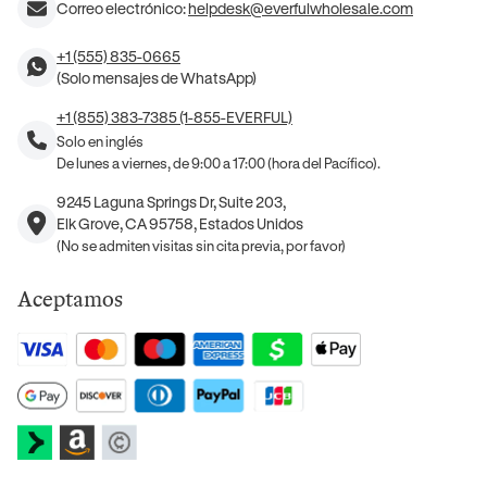
Correo electrónico:
helpdesk@everfulwholesale.com
+1 (555) 835-0665
(Solo mensajes de WhatsApp)
+1 (855) 383-7385 (1-855-EVERFUL)
Solo en inglés
De lunes a viernes, de 9:00 a 17:00 (hora del Pacífico).
9245 Laguna Springs Dr, Suite 203,
Elk Grove, CA 95758, Estados Unidos
(No se admiten visitas sin cita previa, por favor)
Aceptamos