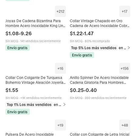
+
212
+
17
Joyas De Cadena Bizantina Para
Collar Vintage Chapado en Oro
Hombre Acero Inoxidable King Link
Cadena de Acero Inoxidable Cobre
Pesado Collar Pulsera Punk Hip
Zirconia Colgante Virgen María
$
1.08
-
9.26
$
1.22
-
1.47
Hop
Retrato Religioso Joyería Mujer
Sin MOQ
·
141 vendidos recientemente
Sin MOQ
·
80% recomprado
Envío gratis
Top 5% Los más vendidos
en Collares
Envío gratis
+
16
+
156
Collar Con Colgante De Turquesa
Anillo Spinner De Acero Inoxidable
Bohemio Vintage Aleación Joyería
Cadena Giratoria Para Hombres
De Estilo Étnico Para Mujer
Mujeres Alivio Del Estrés Punk
$
1.55
$
0.25
-
0.40
Accesorio De Cadena De Acero De
Industrial Abrebotellas
Titanio
Sin MOQ
·
+1K vendidos recientemente
Sin MOQ
·
350 vendidos recientemente
Top 1% Los más vendidos
en Collares
Envío gratis
+
19
+
48
Pulsera De Acero Inoxidable
Collar con Colgante de Letra Inicial