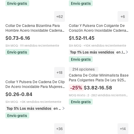
Envío gratis
Envío gratis
+
62
+
6
Collar De Cadena Bizantina Para
Collar Y Pulsera Con Colgante De
Hombre Acero Inoxidable Cadena
Corazón Acero Inoxidable Cadena
Real Estilo Punk Dominine Joyería
Gruesa Cierre De Barra Joyas
$
0.73
-
6.16
$
1.52
-
11.45
Hebilla Cuadrada Simple
Minimalistas Para Mujeres
Sin MOQ
·
111 vendidos recientemente
Sin MOQ
·
+10K vendidos recientemente
Envío gratis
Top 1% Los más vendidos
en Juegos de joyería
Envío gratis
214 opciones
+
18
Cadena De Collar Minimalista Base
Para Colgantes Plata De Ley 925
Collar Y Pulsera De Cadena De Clip
Fina Elegante Eslabón De Caja
De Acero Inoxidable Para Mujeres
-
25
%
$
3.82
-
16.58
Serpiente Ajustable
Hombres Minimalista Hip Hop
$
0.26
-
0.84
MOQ mixto
:
2
·
282 vendidos recientemente
Accesorios Joyería Pulido
Envío gratis
Sin MOQ
·
+3K vendidos recientemente
Top 5% Los más vendidos
en Collares
Envío gratis
+
36
+
14