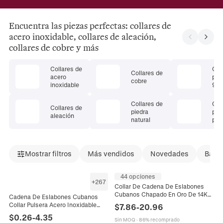
Encuentra las piezas perfectas: collares de
acero inoxidable, collares de aleación,
collares de cobre y más
Collares de
Col
Collares de
acero
plat
cobre
inoxidable
925
Collares de
Col
Collares de
piedra
pie
aleación
natural
pre
Mostrar filtros
Más vendidos
Novedades
Bajad
44 opciones
+
267
Collar De Cadena De Eslabones
Cubanos Chapado En Oro De 14K
Cadena De Eslabones Cubanos
Acero Inoxidable Cierre Liso Pulido
Collar Pulsera Acero Inoxidable
$
7.86
-
20.96
Joyería Hip Hop Para Hombres
Punk Resistente Joyería Plana
$
0.26
-
4.35
Sin MOQ
·
86% recomprado
Pulida Para Hombres Mujeres