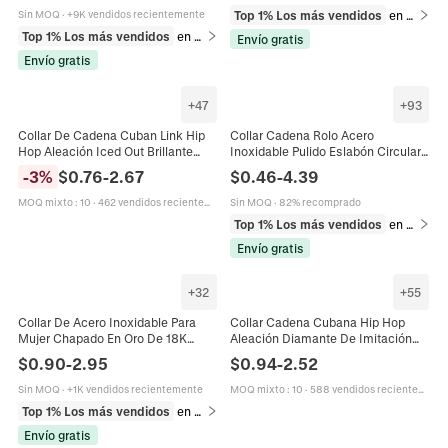
Top 1% Los más vendidos
en Collares
Sin MOQ
·
+9K vendidos recientemente
Top 1% Los más vendidos
en Collares
Envío gratis
Envío gratis
+
47
+
93
Collar De Cadena Cuban Link Hip
Collar Cadena Rolo Acero
Hop Aleación Iced Out Brillante
Inoxidable Pulido Eslabón Circular
Joyería Streetwear Para Hombres
Chapado En Oro 18K Unisex Joyería
-
3
%
$
0.76
-
2.67
$
0.46
-
4.39
Unisex Lujo
De Moda Estilo Hip Hop
MOQ mixto
:
10
·
462 vendidos recientemente
Sin MOQ
·
82% recomprado
Top 1% Los más vendidos
en Collares
Envío gratis
+
32
+
55
Collar De Acero Inoxidable Para
Collar Cadena Cubana Hip Hop
Mujer Chapado En Oro De 18K
Aleación Diamante De Imitación
Cadena Minimalista Hueso De
Iced Out Colorido Joyería
$
0.90
-
2.95
$
0.94
-
2.52
Serpiente Joyería
Streetwear Para Mujeres Hombres
Sin MOQ
·
+1K vendidos recientemente
MOQ mixto
:
10
·
588 vendidos recientemente
Top 1% Los más vendidos
en Collares
Envío gratis