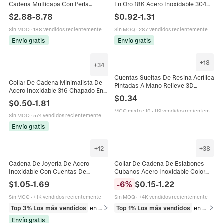
Cadena Multicapa Con Perla
En Oro 18K Acero Inoxidable 304
Artificial Cerámica Pescado
Colgante Símbolo Horóscopo
$
2.88
-
8.78
$
0.92
-
1.31
Corazón Chile Joyería Boho Chic
Cadena De Clavícula Joyería Mujer
Para Mujer
Sin MOQ
·
188 vendidos recientemente
Sin MOQ
·
287 vendidos recientemente
Envío gratis
Envío gratis
+
18
+
34
Cuentas Sueltas De Resina Acrílica
Collar De Cadena Minimalista De
Pintadas A Mano Relieve 3D
Acero Inoxidable 316 Chapado En
Agujero Grande Para Hacer Joyas
$
0.34
Oro De 18K Unisex Versátil
De Cadena De Teléfono Lindo
$
0.50
-
1.81
Accesorio De Joyería DIY
MOQ mixto
:
10
·
119 vendidos recientemente
Sin MOQ
·
574 vendidos recientemente
Envío gratis
+
12
+
38
Cadena De Joyería De Acero
Collar De Cadena De Eslabones
Inoxidable Con Cuentas De
Cubanos Acero Inoxidable Color
Esmalte Coloridas Eslabón
Plata Estilo Punk Hip Hop
$
1.05
-
1.69
-
6
%
$
0.15
-
1.22
Cruzado Para Collar Pulsera DIY
Streetwear Unisex
Artesanía
Sin MOQ
·
+1K vendidos recientemente
Sin MOQ
·
+4K vendidos recientemente
Top 3% Los más vendidos
en Cadenas
Top 1% Los más vendidos
en Collares
Envío gratis