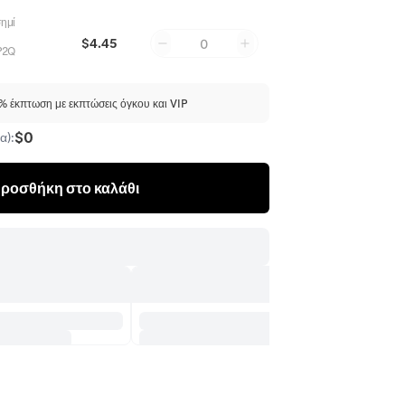
ημί
$4.45
0
P2Q
 έκπτωση με εκπτώσεις όγκου και VIP
$0
α):
ροσθήκη στο καλάθι