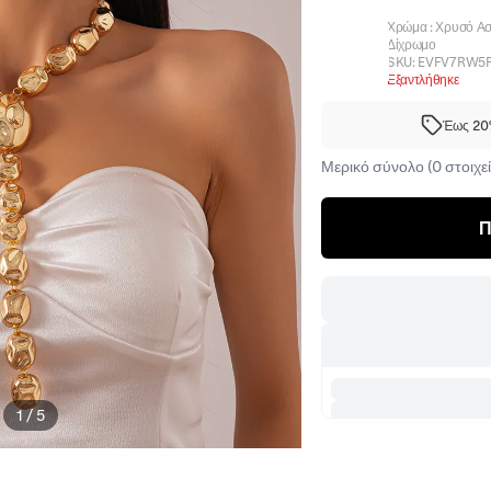
Χρώμα
:
Χρυσό Ασ
Δίχρωμο
SKU:
EVFV7RW5
Εξαντλήθηκε
Έως 20%
Μερικό σύνολο (0 στοιχεί
Π
1
/
5