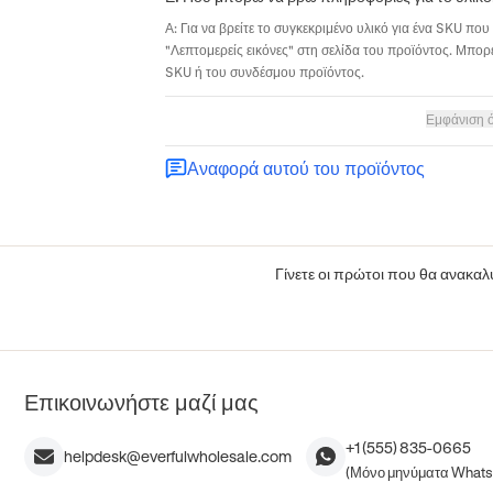
Α: Για να βρείτε το συγκεκριμένο υλικό για ένα SKU που 
"Λεπτομερείς εικόνες" στη σελίδα του προϊόντος. Μπορε
SKU ή του συνδέσμου προϊόντος.
Εμφάνιση 
Αναφορά αυτού του προϊόντος
Γίνετε οι πρώτοι που θα ανακαλύ
Επικοινωνήστε μαζί μας
+1 (555) 835-0665
helpdesk@everfulwholesale.com
(Μόνο μηνύματα What