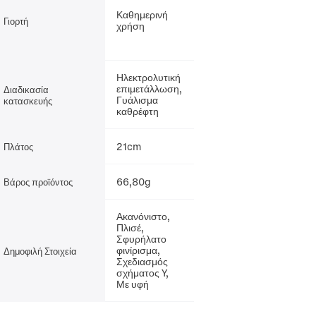
Καθημερινή
Γιορτή
χρήση
Ηλεκτρολυτική
επιμετάλλωση,
Διαδικασία
Γυάλισμα
κατασκευής
καθρέφτη
21cm
Πλάτος
66,80g
Βάρος προϊόντος
Ακανόνιστο,
Πλισέ,
Σφυρήλατο
φινίρισμα,
Δημοφιλή Στοιχεία
Σχεδιασμός
σχήματος Y,
Με υφή