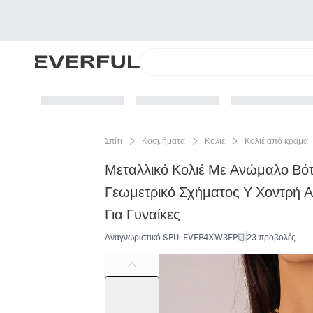
Σπίτι
Κοσμήματα
Κολιέ
Κολιέ από κράμα
Μεταλλικό Κολιέ Με Ανώμαλο Βό
Γεωμετρικό Σχήματος Υ Χοντρή 
Για Γυναίκες
Αναγνωριστικό SPU
:
EVFP4XW3EP
23 προβολές