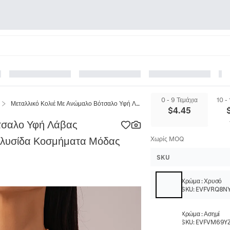
0 - 9 Τεμάχια
10 -
Μεταλλικό Κολιέ Με Ανώμαλο Βότσαλο Υφή Λάβας Γεωμετρικό Σχήματος Υ Χοντρή Αλυσίδα Κοσμήματα Μόδας Για Γυναίκες
$
4.45
τσαλο Υφή Λάβας
Αλυσίδα Κοσμήματα Μόδας
Χωρίς MOQ
SKU
Χρώμα
:
Χρυσό
SKU:
EVFVRQ8N
Χρώμα
:
Ασημί
SKU:
EVFVM69Y