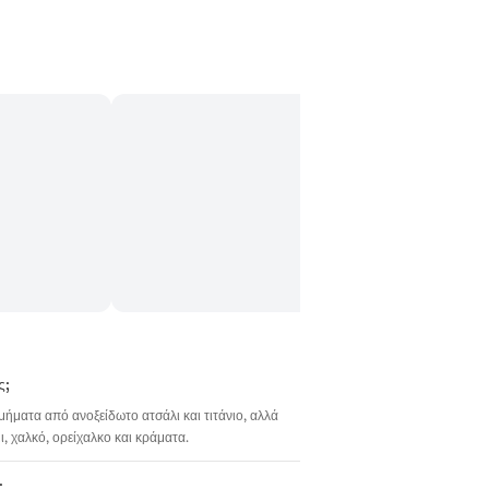
ς;
σμήματα από ανοξείδωτο ατσάλι και τιτάνιο, αλλά
 χαλκό, ορείχαλκο και κράματα.
;