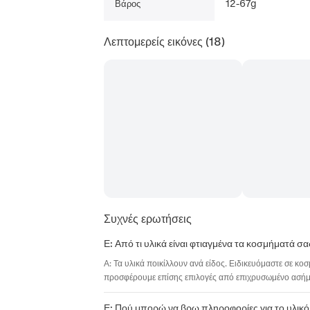
12-67g
Βάρος
Λεπτομερείς εικόνες
(18)
Συχνές ερωτήσεις
Ε: Από τι υλικά είναι φτιαγμένα τα κοσμήματά σα
Α: Τα υλικά ποικίλλουν ανά είδος. Ειδικευόμαστε σε κο
προσφέρουμε επίσης επιλογές από επιχρυσωμένο ασήμι,
Ε: Πού μπορώ να βρω πληροφορίες για το υλικό