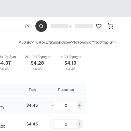
Λύσεις
Τύποι Επιχειρήσεων
Ιστολόγιο
Υποστήριξη
 19 Τεμάχια
20 - 29 Τεμάχια
≥ 30 Τεμάχια
$
4.37
$
4.28
$
4.19
$
4.45
$
4.45
$
4.45
Τιμή
Ποσότητα
$4.45
0
YEY
$4.45
0
Z2X