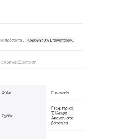
ηκε πρόσφατα
,
Κορυφή 10% Επαναπαραγγέλθηκε
σε
Σκουλαρίκια
ις
Κριτικές
Σύσταση
Γυναικείο
Φύλο
Γεωμετρικό,
Έλλειψη,
Σχέδιο
Ακανόνιστα
βότσαλα