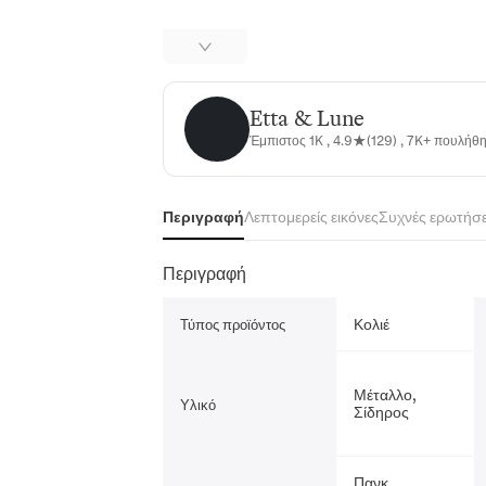
Etta & Lune
Etta & Lune
Έμπιστος 1K , 4.9★(129) , 7K+ πουλήθ
Περιγραφή
Λεπτομερείς εικόνες
Συχνές ερωτήσε
Περιγραφή
Κολιέ
Τύπος προϊόντος
Μέταλλο,
Υλικό
Σίδηρος
Πανκ,