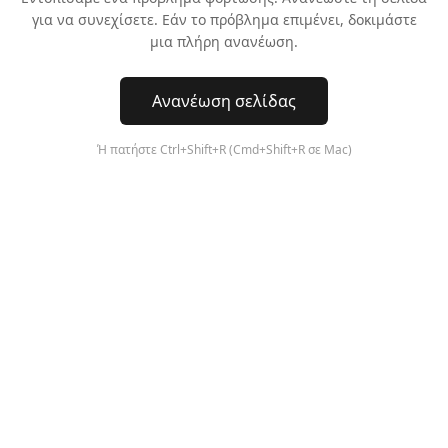
για να συνεχίσετε. Εάν το πρόβλημα επιμένει, δοκιμάστε
μια πλήρη ανανέωση.
Ανανέωση σελίδας
Ή πατήστε Ctrl+Shift+R (Cmd+Shift+R σε Mac)