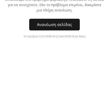
για να συνεχίσετε. Εάν το πρόβλημα επιμένει, δοκιμάστε
μια πλήρη ανανέωση.
Ανανέωση σελίδας
Ή πατήστε Ctrl+Shift+R (Cmd+Shift+R σε Mac)