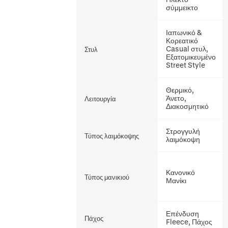
σύμμεικτο
Ιαπωνικό &
Κορεατικό
Casual στυλ,
Στυλ
Εξατομικευμένο
Street Style
Θερμικό,
Άνετο,
Λειτουργία
Διακοσμητικό
Στρογγυλή
Τύπος λαιμόκοψης
λαιμόκοψη
Κανονικό
Τύπος μανικιού
Μανίκι
Επένδυση
Πάχος
Fleece, Πάχος