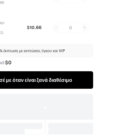
RR
κρι
$10.66
0
7Q
 έκπτωση με εκπτώσεις όγκου και VIP
$0
α):
έ με όταν είναι ξανά διαθέσιμο