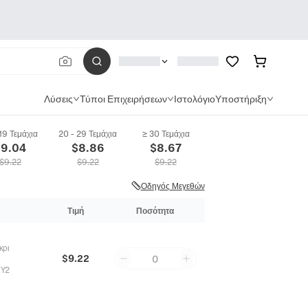
Λύσεις
Τύποι Επιχειρήσεων
Ιστολόγιο
Υποστήριξη
 19 Τεμάχια
20 - 29 Τεμάχια
≥ 30 Τεμάχια
$
9.04
$
8.86
$
8.67
$
9.22
$
9.22
$
9.22
Οδηγός Μεγεθών
Τιμή
Ποσότητα
κρι
$9.22
0
Y2