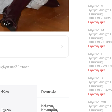
Μέγεθος
:
S
Χρώμα
:
Ανοιχτό Γ
(Επένδυση)
SKU:
EVFV5R82K
Εξαντλήθηκε
1
/
5
Μέγεθος
:
M
Χρώμα
:
Ανοιχτό Γ
(Επένδυση)
SKU:
EVFVKPK38
Εξαντλήθηκε
Μέγεθος
:
L
Χρώμα
:
Ανοιχτό Γ
(Επένδυση)
SKU:
EVFVY2EKN
ις
Κριτικές
Σύσταση
Εξαντλήθηκε
Μέγεθος
:
XL
Χρώμα
:
Ανοιχτό Γ
(Επένδυση)
SKU:
EVFVRQ7Y5
Γυναικείο
Φύλο
Εξαντλήθηκε
Μέγεθος
:
2XL
Κείμενο,
Χρώμα
:
Ανοιχτό Γ
Κονκάρδα,
Σχέδιο
(Επένδυση)