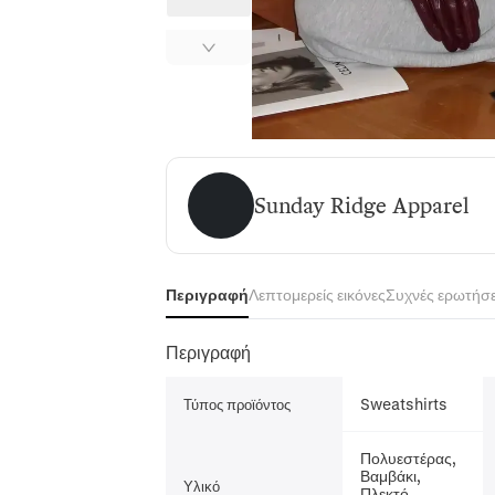
Sunday Ridge Apparel
Sunday Ridge Apparel
Περιγραφή
Λεπτομερείς εικόνες
Συχνές ερωτήσε
Περιγραφή
Sweatshirts
Τύπος προϊόντος
Πολυεστέρας,
Βαμβάκι,
Υλικό
Πλεκτό