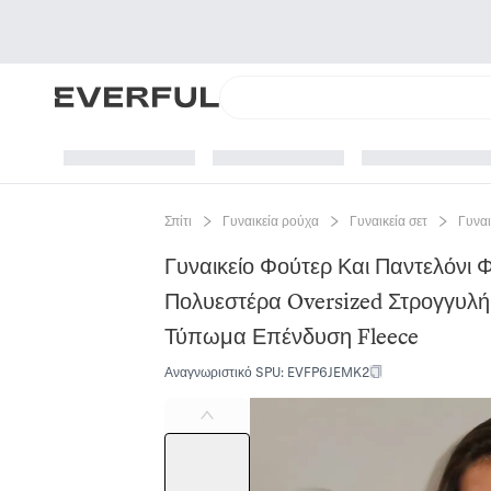
Σπίτι
Γυναικεία ρούχα
Γυναικεία σετ
Γυναι
Γυναικείο Φούτερ Και Παντελόνι
Πολυεστέρα Oversized Στρογγυλ
Τύπωμα Επένδυση Fleece
Αναγνωριστικό SPU
:
EVFP6JEMK2