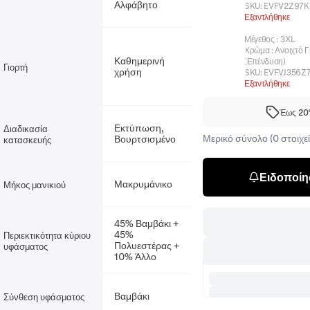
Αλφάβητο
SKU:
EVFV2Z97K
Εξαντλήθηκε
Μέγεθος
:
3XL
Χρώμα
:
Ανοιχτό Γ
Καθημερινή
(Επένδυση)
Γιορτή
χρήση
SKU:
EVFVJ356Z
Εξαντλήθηκε
Έως 20%
Εκτύπωση,
Διαδικασία
Μερικό σύνολο (0 στοιχεί
Βουρτσισμένο
κατασκευής
Ειδοποίησ
Μακρυμάνικο
Μήκος μανικιού
45% Βαμβάκι +
45%
Περιεκτικότητα κύριου
Πολυεστέρας +
υφάσματος
10% Άλλο
Βαμβάκι
Σύνθεση υφάσματος