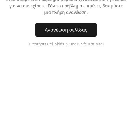
για να συνεχίσετε. Εάν το πρόβλημα επιμένει, δοκιμάστε
μια πλήρη ανανέωση.
Ανανέωση σελίδας
Ή πατήστε Ctrl+Shift+R (Cmd+Shift+R σε Mac)