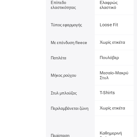
Ελαφρώς
Επίπεδο
ελαστικό
ελαστικότητας
Loose Fit
Τύπος εφαρμογής
Χωρίς ετικέτα
Με επένδυση fleece
Πουλόβερ
Πατιλέτα
Μεσαίο-Μακρύ
Μήκος ρούχου
Στυλ
T-Shirts
Στυλ μπλούζας
Χωρίς ετικέτα
Περιλαμβάνεται ζώνη
Καθημερινή
Περίσταση