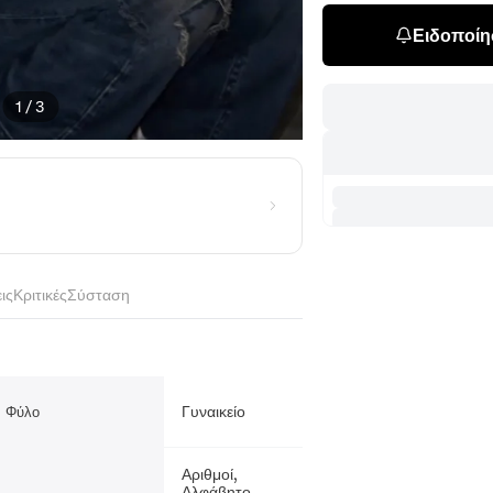
Ειδοποίησ
1
/
3
ις
Κριτικές
Σύσταση
Γυναικείο
Φύλο
Αριθμοί,
Αλφάβητο,