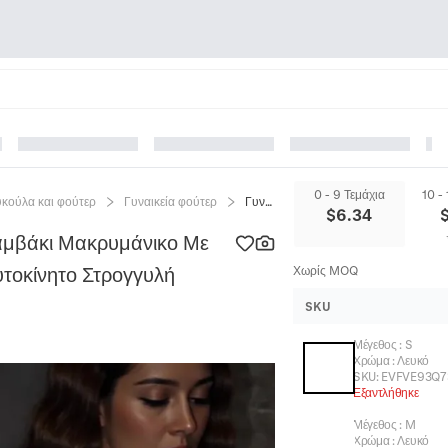
0 - 9 Τεμάχια
10 -
υκούλα και φούτερ
Γυναικεία φούτερ
Γυναικείο Φούτερ Από Καθαρό Βαμβάκι Μακρυμάνικο Με Γραφικό Τυπωμένο Αγωνιστικό Αυτοκίνητο Στρογγυλή Λαιμόκοψη Streetwear
$
6.34
αμβάκι Μακρυμάνικο Με
τοκίνητο Στρογγυλή
Χωρίς MOQ
SKU
Μέγεθος
:
S
Χρώμα
:
Λευκό
SKU:
EVFVE93Q7
Εξαντλήθηκε
Μέγεθος
:
M
Χρώμα
:
Λευκό