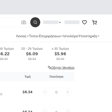
Λύσεις
Τύποι Επιχειρήσεων
Ιστολόγιο
Υποστήριξη
 19 Τεμάχια
20 - 29 Τεμάχια
≥ 30 Τεμάχια
$
6.22
$
6.09
$
5.96
$
6.34
$
6.34
$
6.34
Οδηγός Μεγεθών
Τιμή
Ποσότητα
$6.34
0
3J
$6.34