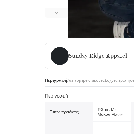
Sunday Ridge Apparel
Sunday Ridge Apparel
Περιγραφή
Λεπτομερείς εικόνες
Συχνές ερωτήσε
Περιγραφή
T-Shirt Με
Τύπος προϊόντος
Μακρύ Μανίκι