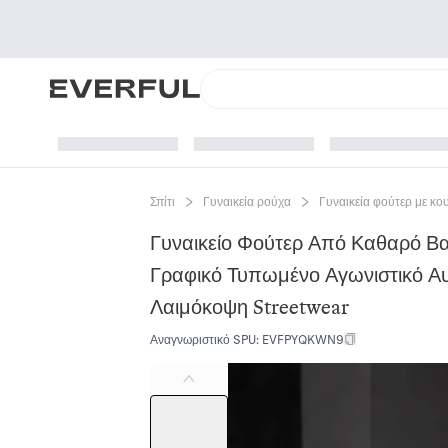
Σπίτι
Γυναικεία ρούχα
Γυναικεία φούτερ με κο
Γυναικείο Φούτερ Από Καθαρό Β
Γραφικό Τυπωμένο Αγωνιστικό Αυ
Λαιμόκοψη Streetwear
Αναγνωριστικό SPU
:
EVFPYQKWN9