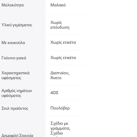
Μαλακό
Μαλακότητα
Χωρίς
Υλικό γεμίσματος
επένδυση
Χωρίς ετικέτα
Με κουκούλα
Χωρίς ετικέτα
Γούνινο γιακά
Διαπνέον,
Χαρακτηριστικά
Άνετο
υφάσματος
Αριθμός νημάτων
40S
υφάσματος
Πουλόβερ
Στυλ προϊόντος
Σχέδιο με
γράμματα,
Σχέδιο
Δημοφιλή Στοιχεία