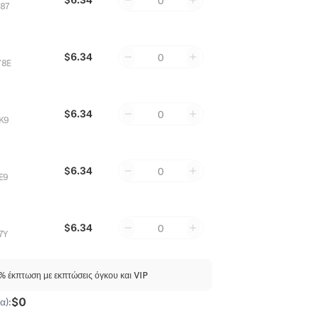
0
87
$6.34
0
78E
$6.34
0
K9
$6.34
0
E9
$6.34
0
7Y
 έκπτωση με εκπτώσεις όγκου και VIP
$0
α):