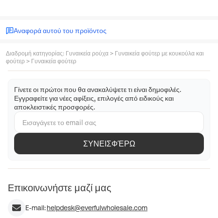
Αναφορά αυτού του προϊόντος
Διαδρομή κατηγορίας
:
Γυναικεία ρούχα
>
Γυναικεία φούτερ με κουκούλα και
φούτερ
>
Γυναικεία φούτερ
Γίνετε οι πρώτοι που θα ανακαλύψετε τι είναι δημοφιλές.
Εγγραφείτε για νέες αφίξεις, επιλογές από ειδικούς και
αποκλειστικές προσφορές.
ΣΥΝΕΙΣΦΈΡΩ
Επικοινωνήστε μαζί μας
E-mail:
helpdesk@everfulwholesale.com