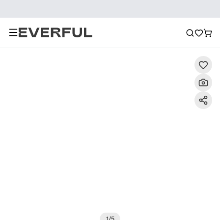
Περιγραφή
Λεπτομερείς εικόνες
Σύσταση
1
/
5