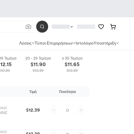
Λύσεις
Τύποι Επιχειρήσεων
Ιστολόγιο
Υποστήριξη
 19 Τεμάχια
20 - 29 Τεμάχια
≥ 30 Τεμάχια
oodie Μίγμα Βαμβακιού Πολυεστέρα Με Γράμματα Μακριά Μανίκια Streetwear Cas
$
12.15
$
11.90
$
11.65
$
12.39
$
12.39
$
12.39
Τιμή
Ποσότητα
επτό)
$12.39
0
5MMZ
επτό)
$12.39