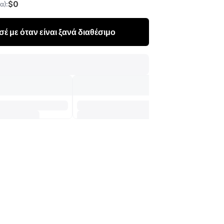
$0
α):
έ με όταν είναι ξανά διαθέσιμο