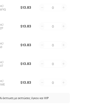
ις)
$13.83
0
8WYQ
ις)
$13.83
0
ZP
ις)
$13.83
0
VJ
ις)
$13.83
0
V7
ις)
$13.83
0
8WE
 έκπτωση με εκπτώσεις όγκου και VIP