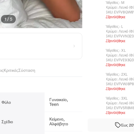
Μέγεθος
:
M
Χρώμα
:
Λευκό (Φλ
SKU:
EVFV8QW
Εξαντλήθηκε
1
/
5
Μέγεθος
:
L
Χρώμα
:
Λευκό (Φλ
SKU:
EVFVVN323
Εξαντλήθηκε
Μέγεθος
:
XL
Χρώμα
:
Λευκό (Φλ
SKU:
EVFVE93Q3
Εξαντλήθηκε
ις
Κριτικές
Σύσταση
Μέγεθος
:
2XL
Χρώμα
:
Λευκό (Φλ
SKU:
EVFVWJ8P8
Εξαντλήθηκε
Μέγεθος
:
3XL
Γυναικείο,
Φύλο
Χρώμα
:
Λευκό (Φλ
Teen
SKU:
EVFV5R8M
Εξαντλήθηκε
Κείμενο,
Σχέδιο
Αλφάβητο
Έως 20%