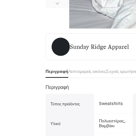
Sunday Ridge Apparel
Sunday Ridge Apparel
Περιγραφή
Λεπτομερείς εικόνες
Συχνές ερωτήσε
Περιγραφή
Sweatshirts
Τύπος προϊόντος
Πολυεστέρας,
Υλικό
Βαμβάκι