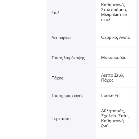
Καθημερινό,
Στυλ δρόμου,
Στυλ
Μινιμαλιστικό
στυλ
Θερμικό, Άνετο
Λειτουργία
Με κουκούλα
Τύπος λαιμόκοψης
Λεπτό Στυλ,
Πάχος
Πάχος
Loose Fit
Τύπος εφαρμογής
Αθλητισμός,
Σχολείο, Σπίτι,
Περίσταση
Καθημερινή
ζωή