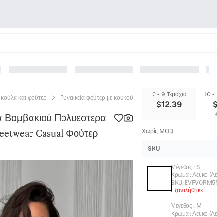
0 - 9 Τεμάχια
10 -
υκούλα και φούτερ
Γυναικεία φούτερ με κουκούλα
Γυναικείο Oversized H
$
12.39
μα Βαμβακιού Πολυεστέρα
eetwear Casual Φούτερ
Χωρίς MOQ
SKU
Μέγεθος
:
S
Χρώμα
:
Λευκό (Λ
SKU:
EVFVQRM
Εξαντλήθηκε
Μέγεθος
:
M
Χρώμα
:
Λευκό (Λ