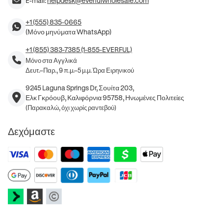
E-mail:
helpdesk@everfulwholesale.com
+1 (555) 835-0665
(Μόνο μηνύματα WhatsApp)
+1 (855) 383-7385 (1-855-EVERFUL)
Μόνο στα Αγγλικά
Δευτ.–Παρ., 9 π.μ.–5 μ.μ. Ώρα Ειρηνικού
9245 Laguna Springs Dr, Σουίτα 203,
Ελκ Γκρόουβ, Καλιφόρνια 95758, Ηνωμένες Πολιτείες
(Παρακαλώ, όχι χωρίς ραντεβού)
Δεχόμαστε