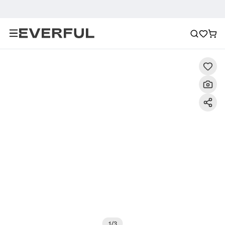
Περιγραφή
Λεπτομερείς εικόνες
Σύσταση
1
/
3