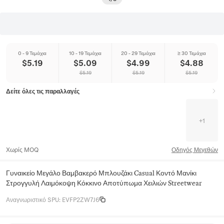
0 - 9 Τεμάχια
10 - 19 Τεμάχια
20 - 29 Τεμάχια
≥ 30 Τεμάχια
$
5.19
$
5.09
$
4.99
$
4.88
$
5.19
$
5.19
$
5.19
Δείτε όλες τις παραλλαγές
+
1
Χωρίς MOQ
Οδηγός Μεγεθών
Γυναικείο Μεγάλο Βαμβακερό Μπλουζάκι Casual Κοντό Μανίκι
Στρογγυλή Λαιμόκοψη Κόκκινο Αποτύπωμα Χειλιών Streetwear
Αναγνωριστικό SPU
:
EVFP2ZW7J6