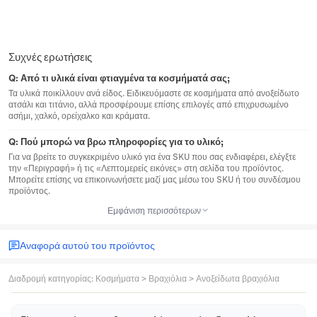
Συχνές ερωτήσεις
Q:
Από τι υλικά είναι φτιαγμένα τα κοσμήματά σας;
Τα υλικά ποικίλλουν ανά είδος. Ειδικευόμαστε σε κοσμήματα από ανοξείδωτο
ατσάλι και τιτάνιο, αλλά προσφέρουμε επίσης επιλογές από επιχρυσωμένο
ασήμι, χαλκό, ορείχαλκο και κράματα.
Q:
Πού μπορώ να βρω πληροφορίες για το υλικό;
Για να βρείτε το συγκεκριμένο υλικό για ένα SKU που σας ενδιαφέρει, ελέγξτε
την «Περιγραφή» ή τις «Λεπτομερείς εικόνες» στη σελίδα του προϊόντος.
Μπορείτε επίσης να επικοινωνήσετε μαζί μας μέσω του SKU ή του συνδέσμου
προϊόντος.
Εμφάνιση περισσότερων
Αναφορά αυτού του προϊόντος
Διαδρομή κατηγορίας
:
Κοσμήματα
>
Βραχιόλια
>
Ανοξείδωτα βραχιόλια