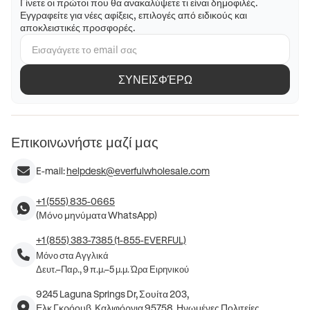
Γίνετε οι πρώτοι που θα ανακαλύψετε τι είναι δημοφιλές.
Εγγραφείτε για νέες αφίξεις, επιλογές από ειδικούς και
αποκλειστικές προσφορές.
ΣΥΝΕΙΣΦΈΡΩ
Επικοινωνήστε μαζί μας
E-mail:
helpdesk@everfulwholesale.com
+1 (555) 835-0665
(Μόνο μηνύματα WhatsApp)
+1 (855) 383-7385 (1-855-EVERFUL)
Μόνο στα Αγγλικά
Δευτ.–Παρ., 9 π.μ.–5 μ.μ. Ώρα Ειρηνικού
9245 Laguna Springs Dr, Σουίτα 203,
Ελκ Γκρόουβ, Καλιφόρνια 95758, Ηνωμένες Πολιτείες