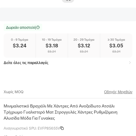
Δωρεάν αποστολή
0 - 9 Τεμάχια
10 - 19 Τεμάχια
20 - 29 Τεμάχια
≥ 30 Τεμάχια
$
3.24
$
3.18
$
3.12
$
3.05
$
3.24
$
3.24
$
3.24
Δείτε όλες τις παραλλαγές
Χωρίς MOQ
Οδηγός Μεγεθών
Μινιμαλιστικό Βραχιόλι Με Χάντρες Από Ανοξείδωτο Ατσάλι
Τρίχρωμο Γυαλιστερό Ματ Στρογγυλές Χάντρες Ρυθμιζόμενη
Αλυσίδα Μόδα Για Γυναίκες
Αναγνωριστικό SPU
:
EVFP85655V