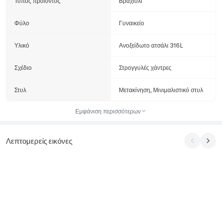
Τύπος προϊόντος
Βραχιόλι
Φύλο
Γυναικείο
Υλικό
Ανοξείδωτο ατσάλι 316L
Σχέδιο
Στρογγυλές χάντρες
Στυλ
Μετακίνηση, Μινιμαλιστικό στυλ
Εμφάνιση περισσότερων
Λεπτομερείς εικόνες