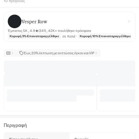
10 προβολές
Vesper Row
Vesper Row
Έμπιστος 5K , 4.9★(341) , 42K+ πουλήθηκε πρόσφατα
σε
Κολιέ
σε
Κορυφή 3% Επαναπαραγγέλθηκε
Κορυφή 10% Επαναπαραγγέλθηκε
Έως 20% έκπτωση με εκπτώσεις όγκου και VIP
Περιγραφή