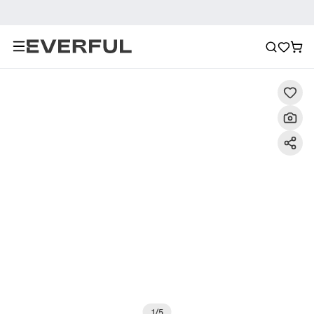
Περιγραφή
Λεπτομερείς εικόνες
Συχνές ερωτήσεις
1
/
5