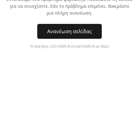
για να συνεχίσετε. Εάν το πρόβλημα επιμένει, δοκιμάστε
μια πλήρη ανανέωση.
Ανανέωση σελίδας
Ή πατήστε Ctrl+Shift+R (Cmd+Shift+R σε Mac)