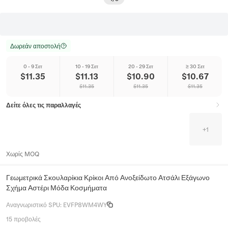
Δωρεάν αποστολή
0 - 9 Σετ
10 - 19 Σετ
20 - 29 Σετ
≥ 30 Σετ
$
11.35
$
11.13
$
10.90
$
10.67
$
11.35
$
11.35
$
11.35
Δείτε όλες τις παραλλαγές
+
1
Χωρίς MOQ
Γεωμετρικά Σκουλαρίκια Κρίκοι Από Ανοξείδωτο Ατσάλι Εξάγωνο
Σχήμα Αστέρι Μόδα Κοσμήματα
Αναγνωριστικό SPU
:
EVFP8WM4WY
15 προβολές