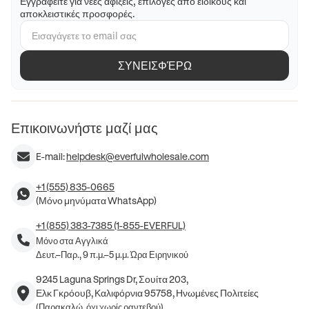
Εγγραφείτε για νέες αφίξεις, επιλογές από ειδικούς και
αποκλειστικές προσφορές.
ΣΥΝΕΙΣΦΈΡΩ
Επικοινωνήστε μαζί μας
E-mail:
helpdesk@everfulwholesale.com
+1 (555) 835-0665
(Μόνο μηνύματα WhatsApp)
+1 (855) 383-7385 (1-855-EVERFUL)
Μόνο στα Αγγλικά
Δευτ.–Παρ., 9 π.μ.–5 μ.μ. Ώρα Ειρηνικού
9245 Laguna Springs Dr, Σουίτα 203,
Ελκ Γκρόουβ, Καλιφόρνια 95758, Ηνωμένες Πολιτείες
(Παρακαλώ, όχι χωρίς ραντεβού)