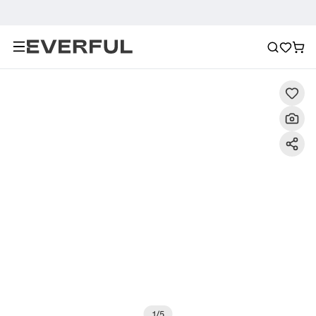
Περιγραφή
Λεπτομερείς εικόνες
Συχνές ερωτήσεις
1
/
5