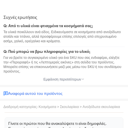
Συχνές ερωτήσεις
Q:
Από τι υλικά είναι φτιαγμένα τα κοσμήματά σας;
Τα υλικά ποικίλλουν ανά είδος. Ειδικευόμαστε σε κοσμήματα από ανοξείδωτο
ατσάλι και τιτάνιο, αλλά προσφέρουμε επίσης επιλογές από επιχρυσωμένο
ασήμι, χαλκό, ορείχαλκο και κράματα.
Q:
Πού μπορώ να βρω πληροφορίες για το υλικό;
Για να βρείτε το συγκεκριμένο υλικό για ένα SKU που σας ενδιαφέρει, ελέγξτε
την «Περιγραφή» ή τις «Λεπτομερείς εικόνες» στη σελίδα του προϊόντος.
Μπορείτε επίσης να επικοινωνήσετε μαζί μας μέσω του SKU ή του συνδέσμου
προϊόντος.
Εμφάνιση περισσότερων
Αναφορά αυτού του προϊόντος
Διαδρομή κατηγορίας
:
Κοσμήματα
>
Σκουλαρίκια
>
Ανοξείδωτα σκουλαρίκια
Γίνετε οι πρώτοι που θα ανακαλύψετε τι είναι δημοφιλές.