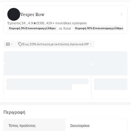
Vesper Row
Vesper Row
Έμπιστος 5K , 4.9★(338) , 42K+ πουλήθηκε πρόσφατα
σε
Κολιέ
σε
Κορυφή 3% Επαναπαραγγέλθηκε
Κορυφή 10% Επαναπαραγγέλθηκε
Έως 20% έκπτωση με εκπτώσεις όγκου και VIP
Περιγραφή
Τύπος προϊόντος
Σκουλαρίκια