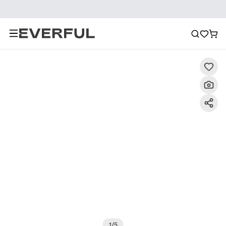
Περιγραφή
Λεπτομερείς εικόνες
Συχνές ερωτήσεις
1
/
5