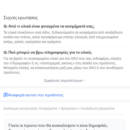
Συχνές ερωτήσεις
Q:
Από τι υλικά είναι φτιαγμένα τα κοσμήματά σας;
Τα υλικά ποικίλλουν ανά είδος. Ειδικευόμαστε σε κοσμήματα από ανοξείδωτο
ατσάλι και τιτάνιο, αλλά προσφέρουμε επίσης επιλογές από επιχρυσωμένο
ασήμι, χαλκό, ορείχαλκο και κράματα.
Q:
Πού μπορώ να βρω πληροφορίες για το υλικό;
Για να βρείτε το συγκεκριμένο υλικό για ένα SKU που σας ενδιαφέρει, ελέγξτε
την «Περιγραφή» ή τις «Λεπτομερείς εικόνες» στη σελίδα του προϊόντος.
Μπορείτε επίσης να επικοινωνήσετε μαζί μας μέσω του SKU ή του συνδέσμου
προϊόντος.
Εμφάνιση περισσότερων
Αναφορά αυτού του προϊόντος
Διαδρομή κατηγορίας
:
Κοσμήματα
>
Βραχιόλια
>
Ανοξείδωτα βραχιόλια
Γίνετε οι πρώτοι που θα ανακαλύψετε τι είναι δημοφιλές.