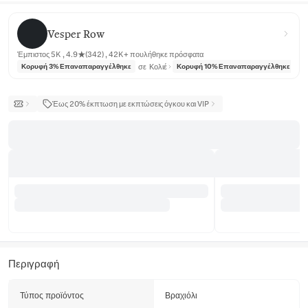
Vesper Row
Vesper Row
Έμπιστος 5K , 4.9★(342) , 42K+ πουλήθηκε πρόσφατα
σε
Κολιέ
σε
Κορυφή 3% Επαναπαραγγέλθηκε
Κορυφή 10% Επαναπαραγγέλθηκε
Έως 20% έκπτωση με εκπτώσεις όγκου και VIP
Περιγραφή
Τύπος προϊόντος
Βραχιόλι