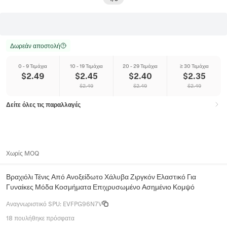
Δωρεάν αποστολή
0 - 9 Τεμάχια
10 - 19 Τεμάχια
20 - 29 Τεμάχια
≥ 30 Τεμάχια
$
2.49
$
2.45
$
2.40
$
2.35
$
2.49
$
2.49
$
2.49
Δείτε όλες τις παραλλαγές
Χωρίς MOQ
Βραχιόλι Τένις Από Ανοξείδωτο Χάλυβα Ζιργκόν Ελαστικό Για
Γυναίκες Μόδα Κοσμήματα Επιχρυσωμένο Ασημένιο Κομψό
Αναγνωριστικό SPU
:
EVFPG96N7V
18 πουλήθηκε πρόσφατα