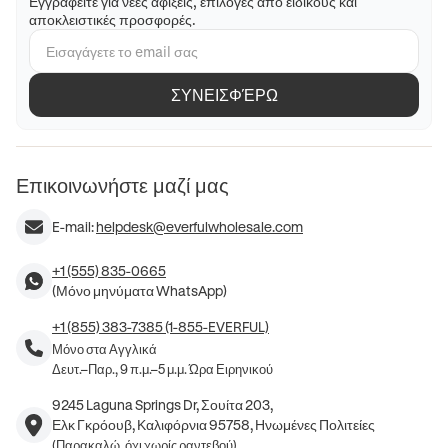
Εγγραφείτε για νέες αφίξεις, επιλογές από ειδικούς και
αποκλειστικές προσφορές.
ΣΥΝΕΙΣΦΈΡΩ
Επικοινωνήστε μαζί μας
E-mail:
helpdesk@everfulwholesale.com
+1 (555) 835-0665
(Μόνο μηνύματα WhatsApp)
+1 (855) 383-7385 (1-855-EVERFUL)
Μόνο στα Αγγλικά
Δευτ.–Παρ., 9 π.μ.–5 μ.μ. Ώρα Ειρηνικού
9245 Laguna Springs Dr, Σουίτα 203,
Ελκ Γκρόουβ, Καλιφόρνια 95758, Ηνωμένες Πολιτείες
(Παρακαλώ, όχι χωρίς ραντεβού)