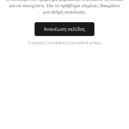
για να συνεχίσετε. Εάν το πρόβλημα επιμένει, δοκιμάστε
μια πλήρη ανανέωση.
Ανανέωση σελίδας
Ή πατήστε Ctrl+Shift+R (Cmd+Shift+R σε Mac)