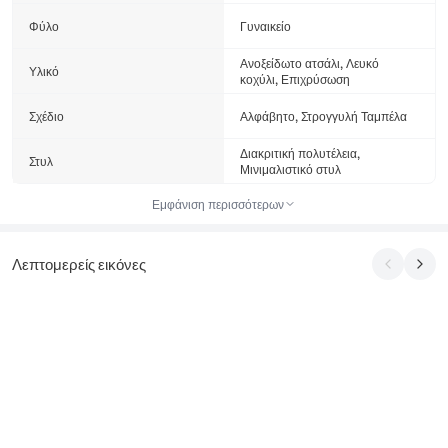
Φύλο
Γυναικείο
Ανοξείδωτο ατσάλι, Λευκό
Υλικό
κοχύλι, Επιχρύσωση
Σχέδιο
Αλφάβητο, Στρογγυλή Ταμπέλα
Διακριτική πολυτέλεια,
Στυλ
Μινιμαλιστικό στυλ
Εμφάνιση περισσότερων
Λεπτομερείς εικόνες