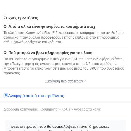
Συχνές ερωτήσεις
Q:
Από τι υλικά είναι φτιαγμένα τα κοσμήματά σας;
Τα υλικά ποικίλλουν ανά είδος. Ειδικευόμαστε σε κοσμήματα από ανοξείδωτο
ατσάλι και τιτάνιο, αλλά προσφέρουμε επίσης επιλογές από επιχρυσωμένο
ασήμι, χαλκό, ορείχαλκο και κράματα.
Q:
Πού μπορώ να βρω πληροφορίες για το υλικό;
Για να βρείτε το συγκεκριμένο υλικό για ένα SKU που σας ενδιαφέρει, ελέγξτε
την «Περιγραφή» ή τις «Λεπτομερείς εικόνες» στη σελίδα του προϊόντος.
Μπορείτε επίσης να επικοινωνήσετε μαζί μας μέσω του SKU ή του συνδέσμου
προϊόντος.
Εμφάνιση περισσότερων
Αναφορά αυτού του προϊόντος
Διαδρομή κατηγορίας
:
Κοσμήματα
>
Κολιέ
>
Ανοξείδωτα κολιέ
Γίνετε οι πρώτοι που θα ανακαλύψετε τι είναι δημοφιλές.