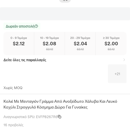
Δωρεάν αποστολή
0 - 9 Τεμάχια
10 - 19 Τεμάχια
20 - 29 Τεμάχια
≥ 30 Τεμάχια
$
2.12
$
2.08
$
2.04
$
2.00
$
2.12
$
2.12
$
2.12
Δείτε όλες τις παραλλαγές
+
21
Χωρίς MOQ
Κολιέ Με Μενταγιόν Γράμμα Από Ανοξείδωτο Χάλυβα Και Λευκό
Κοχύλι Στρογγυλό Κόσμημα Δώρο Για Γυναίκες
Αναγνωριστικό SPU
:
EVFP8267R6
16 προβολές