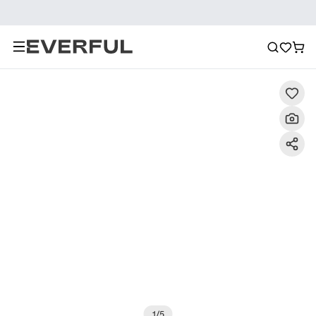
Περιγραφή
Λεπτομερείς εικόνες
Συχνές ερωτήσεις
1
/
5