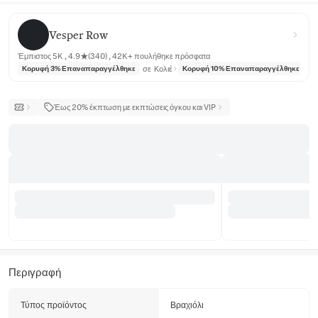
Vesper Row
Vesper Row
Έμπιστος 5K , 4.9★(340) , 42K+ πουλήθηκε πρόσφατα
σε
Κολιέ
σε
Κορυφή 3% Επαναπαραγγέλθηκε
Κορυφή 10% Επαναπαραγγέλθηκε
Έως 20% έκπτωση με εκπτώσεις όγκου και VIP
Περιγραφή
Τύπος προϊόντος
Βραχιόλι