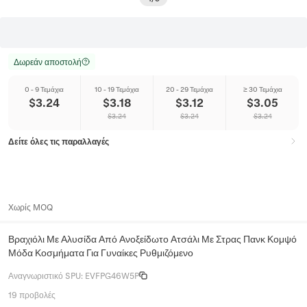
Δωρεάν αποστολή
0 - 9 Τεμάχια
10 - 19 Τεμάχια
20 - 29 Τεμάχια
≥ 30 Τεμάχια
$
3.24
$
3.18
$
3.12
$
3.05
$
3.24
$
3.24
$
3.24
Δείτε όλες τις παραλλαγές
Χωρίς MOQ
Βραχιόλι Με Αλυσίδα Από Ανοξείδωτο Ατσάλι Με Στρας Πανκ Κομψό
Μόδα Κοσμήματα Για Γυναίκες Ρυθμιζόμενο
Αναγνωριστικό SPU
:
EVFPG46W5P
19 προβολές