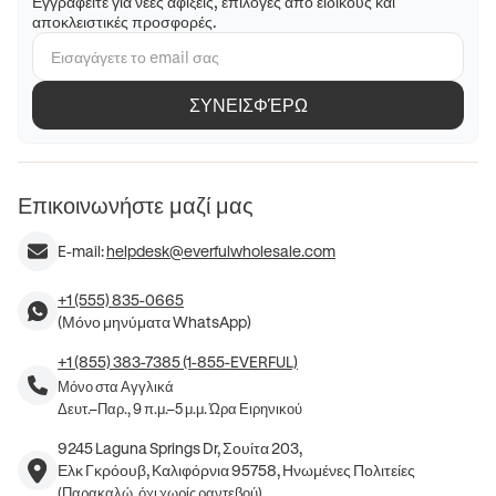
Εγγραφείτε για νέες αφίξεις, επιλογές από ειδικούς και
αποκλειστικές προσφορές.
ΣΥΝΕΙΣΦΈΡΩ
Επικοινωνήστε μαζί μας
E-mail:
helpdesk@everfulwholesale.com
+1 (555) 835-0665
(Μόνο μηνύματα WhatsApp)
+1 (855) 383-7385 (1-855-EVERFUL)
Μόνο στα Αγγλικά
Δευτ.–Παρ., 9 π.μ.–5 μ.μ. Ώρα Ειρηνικού
9245 Laguna Springs Dr, Σουίτα 203,
Ελκ Γκρόουβ, Καλιφόρνια 95758, Ηνωμένες Πολιτείες
(Παρακαλώ, όχι χωρίς ραντεβού)