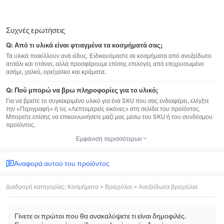
Συχνές ερωτήσεις
Q:
Από τι υλικά είναι φτιαγμένα τα κοσμήματά σας;
Τα υλικά ποικίλλουν ανά είδος. Ειδικευόμαστε σε κοσμήματα από ανοξείδωτο
ατσάλι και τιτάνιο, αλλά προσφέρουμε επίσης επιλογές από επιχρυσωμένο
ασήμι, χαλκό, ορείχαλκο και κράματα.
Q:
Πού μπορώ να βρω πληροφορίες για το υλικό;
Για να βρείτε το συγκεκριμένο υλικό για ένα SKU που σας ενδιαφέρει, ελέγξτε
την «Περιγραφή» ή τις «Λεπτομερείς εικόνες» στη σελίδα του προϊόντος.
Μπορείτε επίσης να επικοινωνήσετε μαζί μας μέσω του SKU ή του συνδέσμου
προϊόντος.
Εμφάνιση περισσότερων
Αναφορά αυτού του προϊόντος
Διαδρομή κατηγορίας
:
Κοσμήματα
>
Βραχιόλια
>
Ανοξείδωτα βραχιόλια
Γίνετε οι πρώτοι που θα ανακαλύψετε τι είναι δημοφιλές.