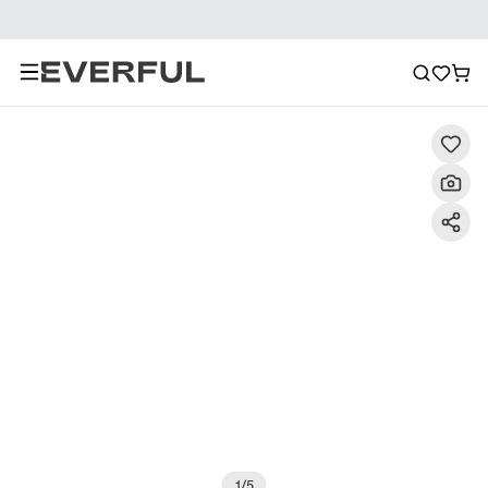
Περιγραφή
Λεπτομερείς εικόνες
Συχνές ερωτήσεις
1
/
5