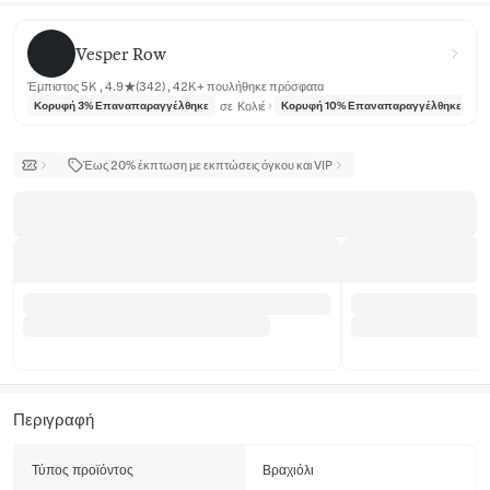
Vesper Row
Vesper Row
Έμπιστος 5K , 4.9★(342) , 42K+ πουλήθηκε πρόσφατα
σε
Κολιέ
σε
Κορυφή 3% Επαναπαραγγέλθηκε
Κορυφή 10% Επαναπαραγγέλθηκε
Έως 20% έκπτωση με εκπτώσεις όγκου και VIP
Περιγραφή
Τύπος προϊόντος
Βραχιόλι