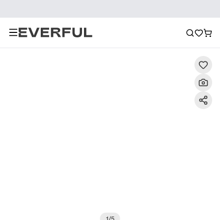
Περιγραφή
Λεπτομερείς εικόνες
Συχνές ερωτήσεις
1
/
5