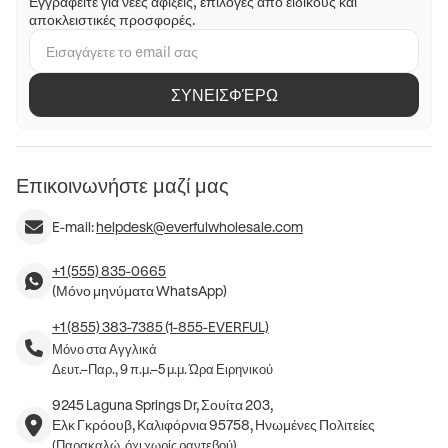
Εγγραφείτε για νέες αφίξεις, επιλογές από ειδικούς και
αποκλειστικές προσφορές.
ΣΥΝΕΙΣΦΈΡΩ
Επικοινωνήστε μαζί μας
E-mail:
helpdesk@everfulwholesale.com
+1 (555) 835-0665
(Μόνο μηνύματα WhatsApp)
+1 (855) 383-7385 (1-855-EVERFUL)
Μόνο στα Αγγλικά
Δευτ.–Παρ., 9 π.μ.–5 μ.μ. Ώρα Ειρηνικού
9245 Laguna Springs Dr, Σουίτα 203,
Ελκ Γκρόουβ, Καλιφόρνια 95758, Ηνωμένες Πολιτείες
(Παρακαλώ, όχι χωρίς ραντεβού)