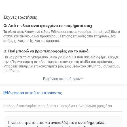
Συχνές ερωτήσεις
Q:
Από τι υλικά είναι φτιαγμένα τα κοσμήματά σας;
Τα υλικά ποικίλλουν ανά είδος. Ειδικευόμαστε σε κοσμήματα από ανοξείδωτο
ατσάλι και τιτάνιο, αλλά προσφέρουμε επίσης επιλογές από επιχρυσωμένο
ασήμι, χαλκό, ορείχαλκο και κράματα.
Q:
Πού μπορώ να βρω πληροφορίες για το υλικό;
Για να βρείτε το συγκεκριμένο υλικό για ένα SKU που σας ενδιαφέρει, ελέγξτε
την «Περιγραφή» ή τις «Λεπτομερείς εικόνες» στη σελίδα του προϊόντος.
Μπορείτε επίσης να επικοινωνήσετε μαζί μας μέσω του SKU ή του συνδέσμου
προϊόντος.
Εμφάνιση περισσότερων
Αναφορά αυτού του προϊόντος
Διαδρομή κατηγορίας
:
Κοσμήματα
>
Βραχιόλια
>
Ανοξείδωτα βραχιόλια
Γίνετε οι πρώτοι που θα ανακαλύψετε τι είναι δημοφιλές.