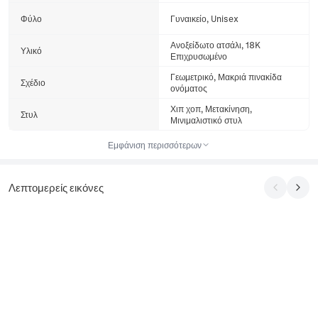
Φύλο
Γυναικείο, Unisex
Ανοξείδωτο ατσάλι, 18K
Υλικό
Επιχρυσωμένο
Γεωμετρικό, Μακριά πινακίδα
Σχέδιο
ονόματος
Χιπ χοπ, Μετακίνηση,
Στυλ
Μινιμαλιστικό στυλ
Εμφάνιση περισσότερων
Λεπτομερείς εικόνες