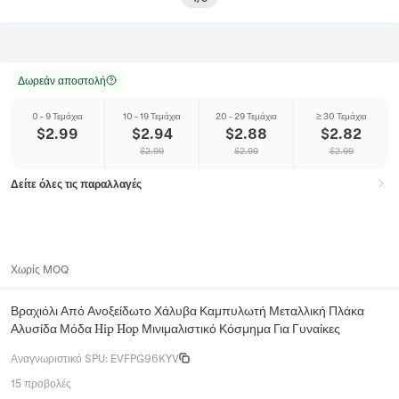
Δωρεάν αποστολή
0 - 9 Τεμάχια
10 - 19 Τεμάχια
20 - 29 Τεμάχια
≥ 30 Τεμάχια
$
2.99
$
2.94
$
2.88
$
2.82
$
2.99
$
2.99
$
2.99
Δείτε όλες τις παραλλαγές
Χωρίς MOQ
Βραχιόλι Από Ανοξείδωτο Χάλυβα Καμπυλωτή Μεταλλική Πλάκα
Αλυσίδα Μόδα Hip Hop Μινιμαλιστικό Κόσμημα Για Γυναίκες
Αναγνωριστικό SPU
:
EVFPG96KYV
15 προβολές