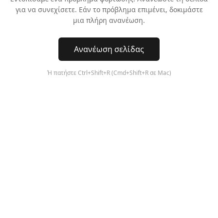
για να συνεχίσετε. Εάν το πρόβλημα επιμένει, δοκιμάστε
μια πλήρη ανανέωση.
Ανανέωση σελίδας
Ή πατήστε Ctrl+Shift+R (Cmd+Shift+R σε Mac)