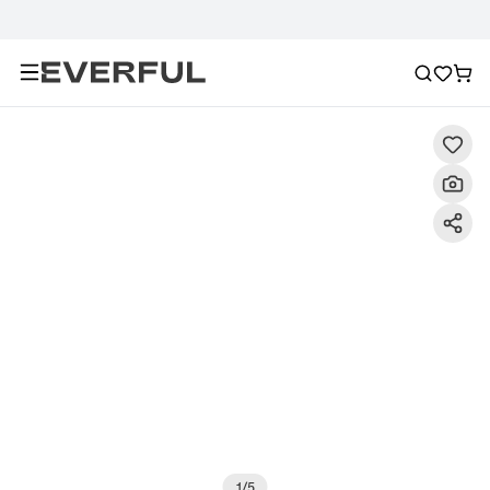
Περιγραφή
Λεπτομερείς εικόνες
Συχνές ερωτήσεις
1
/
5