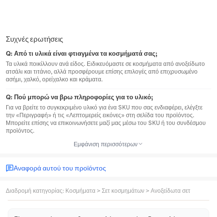
Συχνές ερωτήσεις
Q:
Από τι υλικά είναι φτιαγμένα τα κοσμήματά σας;
Τα υλικά ποικίλλουν ανά είδος. Ειδικευόμαστε σε κοσμήματα από ανοξείδωτο
ατσάλι και τιτάνιο, αλλά προσφέρουμε επίσης επιλογές από επιχρυσωμένο
ασήμι, χαλκό, ορείχαλκο και κράματα.
Q:
Πού μπορώ να βρω πληροφορίες για το υλικό;
Για να βρείτε το συγκεκριμένο υλικό για ένα SKU που σας ενδιαφέρει, ελέγξτε
την «Περιγραφή» ή τις «Λεπτομερείς εικόνες» στη σελίδα του προϊόντος.
Μπορείτε επίσης να επικοινωνήσετε μαζί μας μέσω του SKU ή του συνδέσμου
προϊόντος.
Εμφάνιση περισσότερων
Αναφορά αυτού του προϊόντος
Διαδρομή κατηγορίας
:
Κοσμήματα
>
Σετ κοσμημάτων
>
Ανοξείδωτα σετ