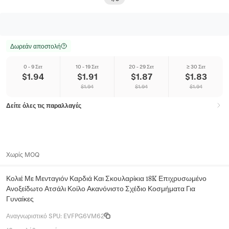
Δωρεάν αποστολή
0 - 9 Σετ
10 - 19 Σετ
20 - 29 Σετ
≥ 30 Σετ
$
1.94
$
1.91
$
1.87
$
1.83
$
1.94
$
1.94
$
1.94
Δείτε όλες τις παραλλαγές
Χωρίς MOQ
Κολιέ Με Μενταγιόν Καρδιά Και Σκουλαρίκια 18K Επιχρυσωμένο
Ανοξείδωτο Ατσάλι Κοίλο Ακανόνιστο Σχέδιο Κοσμήματα Για
Γυναίκες
Αναγνωριστικό SPU
:
EVFPG6VM62