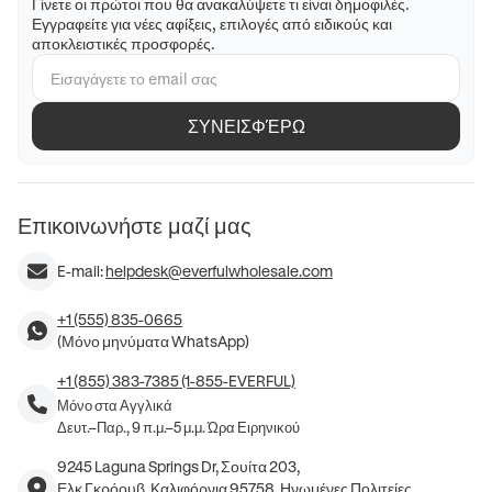
Γίνετε οι πρώτοι που θα ανακαλύψετε τι είναι δημοφιλές.
Εγγραφείτε για νέες αφίξεις, επιλογές από ειδικούς και
αποκλειστικές προσφορές.
ΣΥΝΕΙΣΦΈΡΩ
Επικοινωνήστε μαζί μας
E-mail:
helpdesk@everfulwholesale.com
+1 (555) 835-0665
(Μόνο μηνύματα WhatsApp)
+1 (855) 383-7385 (1-855-EVERFUL)
Μόνο στα Αγγλικά
Δευτ.–Παρ., 9 π.μ.–5 μ.μ. Ώρα Ειρηνικού
9245 Laguna Springs Dr, Σουίτα 203,
Ελκ Γκρόουβ, Καλιφόρνια 95758, Ηνωμένες Πολιτείες