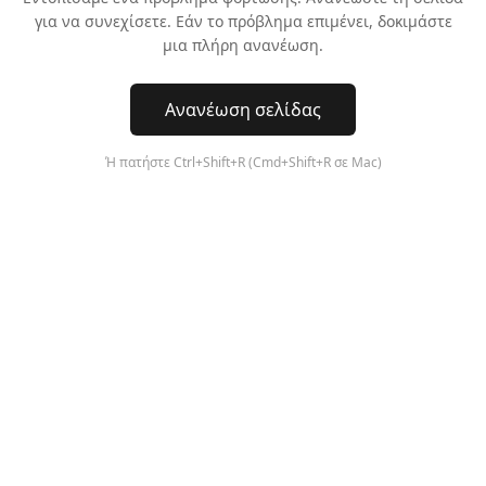
για να συνεχίσετε. Εάν το πρόβλημα επιμένει, δοκιμάστε
μια πλήρη ανανέωση.
Ανανέωση σελίδας
Ή πατήστε Ctrl+Shift+R (Cmd+Shift+R σε Mac)