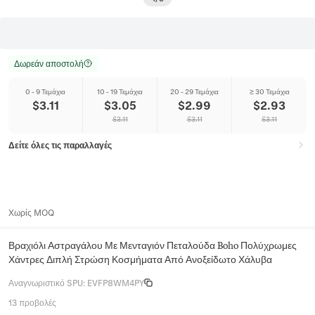
Δωρεάν αποστολή
0 - 9 Τεμάχια
10 - 19 Τεμάχια
20 - 29 Τεμάχια
≥ 30 Τεμάχια
$
3.11
$
3.05
$
2.99
$
2.93
$
3.11
$
3.11
$
3.11
Δείτε όλες τις παραλλαγές
Χωρίς MOQ
Βραχιόλι Αστραγάλου Με Μενταγιόν Πεταλούδα Boho Πολύχρωμες
Χάντρες Διπλή Στρώση Κοσμήματα Από Ανοξείδωτο Χάλυβα
Αναγνωριστικό SPU
:
EVFP8WM4PY
13 προβολές