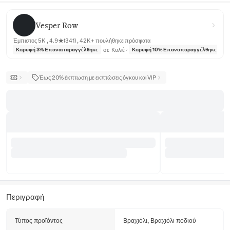
Vesper Row
Vesper Row
Έμπιστος 5K , 4.9★(341) , 42K+ πουλήθηκε πρόσφατα
σε
Κολιέ
σε
Κορυφή 3% Επαναπαραγγέλθηκε
Κορυφή 10% Επαναπαραγγέλθηκε
Έως 20% έκπτωση με εκπτώσεις όγκου και VIP
Περιγραφή
Τύπος προϊόντος
Βραχιόλι, Βραχιόλι ποδιού