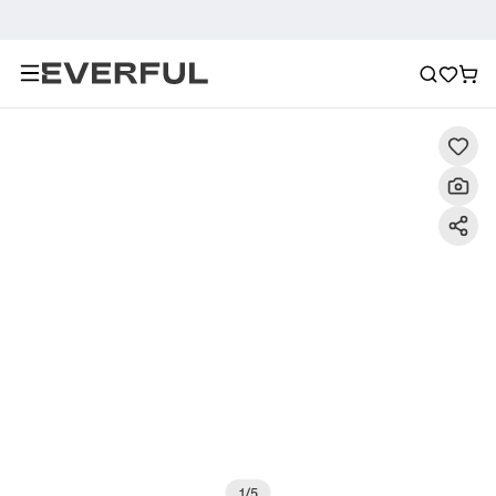
Περιγραφή
Λεπτομερείς εικόνες
Συχνές ερωτήσεις
1
/
5