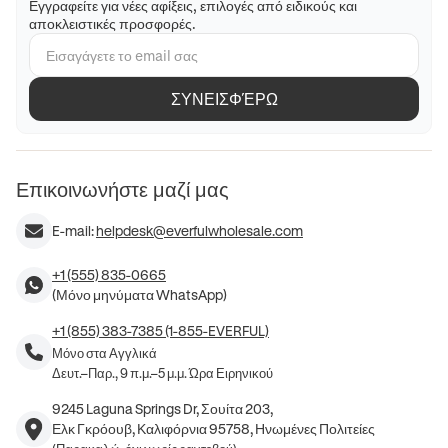
Εγγραφείτε για νέες αφίξεις, επιλογές από ειδικούς και
αποκλειστικές προσφορές.
ΣΥΝΕΙΣΦΈΡΩ
Επικοινωνήστε μαζί μας
E-mail:
helpdesk@everfulwholesale.com
+1 (555) 835-0665
(Μόνο μηνύματα WhatsApp)
+1 (855) 383-7385 (1-855-EVERFUL)
Μόνο στα Αγγλικά
Δευτ.–Παρ., 9 π.μ.–5 μ.μ. Ώρα Ειρηνικού
9245 Laguna Springs Dr, Σουίτα 203,
Ελκ Γκρόουβ, Καλιφόρνια 95758, Ηνωμένες Πολιτείες