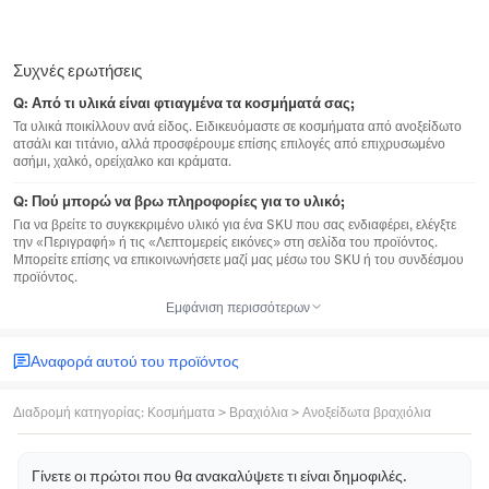
Συχνές ερωτήσεις
Q:
Από τι υλικά είναι φτιαγμένα τα κοσμήματά σας;
Τα υλικά ποικίλλουν ανά είδος. Ειδικευόμαστε σε κοσμήματα από ανοξείδωτο
ατσάλι και τιτάνιο, αλλά προσφέρουμε επίσης επιλογές από επιχρυσωμένο
ασήμι, χαλκό, ορείχαλκο και κράματα.
Q:
Πού μπορώ να βρω πληροφορίες για το υλικό;
Για να βρείτε το συγκεκριμένο υλικό για ένα SKU που σας ενδιαφέρει, ελέγξτε
την «Περιγραφή» ή τις «Λεπτομερείς εικόνες» στη σελίδα του προϊόντος.
Μπορείτε επίσης να επικοινωνήσετε μαζί μας μέσω του SKU ή του συνδέσμου
προϊόντος.
Εμφάνιση περισσότερων
Αναφορά αυτού του προϊόντος
Διαδρομή κατηγορίας
:
Κοσμήματα
>
Βραχιόλια
>
Ανοξείδωτα βραχιόλια
Γίνετε οι πρώτοι που θα ανακαλύψετε τι είναι δημοφιλές.