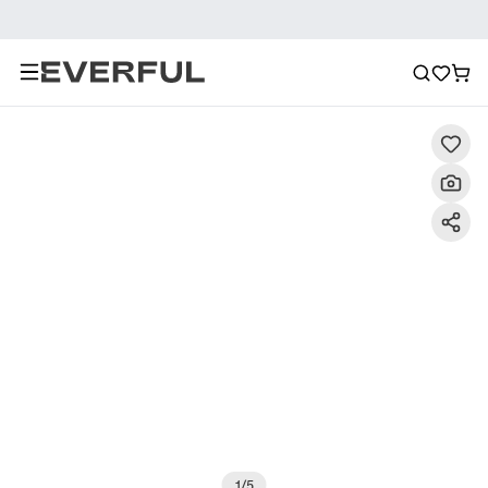
Περιγραφή
Λεπτομερείς εικόνες
Σύσταση
1
/
5