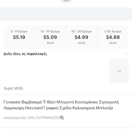
0 - 9 Τεμάχια
10 - 19 Τεμάχια
20 - 29 Τεμάχια
≥ 30 Τεμάχια
$
5.19
$
5.09
$
4.99
$
4.88
$
5.19
$
5.19
$
5.19
Δείτε όλες τις παραλλαγές
+
1
Χωρίς MOQ
Γυναικείο Βαμβακερό T-Shirt Μπορντό Κοντομάνικο Στρογγυλή
Λαιμόκοψη Oversized Γραφικό Σχέδιο Καλοκαιρινή Μπλούζα
Αναγνωριστικό SPU
:
EVFPMKQZEX