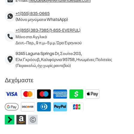
E-mail:
helpdesk@everfulwholesale.com
+1 (555) 835-0665
(Μόνο μηνύματα WhatsApp)
+1 (855) 383-7385 (1-855-EVERFUL)
Μόνο στα Αγγλικά
Δευτ.–Παρ., 9 π.μ.–5 μ.μ. Ώρα Ειρηνικού
9245 Laguna Springs Dr, Σουίτα 203,
Ελκ Γκρόουβ, Καλιφόρνια 95758, Ηνωμένες Πολιτείες
(Παρακαλώ, όχι χωρίς ραντεβού)
Δεχόμαστε