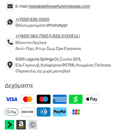
E-mail:
helpdesk@everfulwholesale.com
+1 (555) 835-0665
(Μόνο μηνύματα WhatsApp)
+1 (855) 383-7385 (1-855-EVERFUL)
Μόνο στα Αγγλικά
Δευτ.–Παρ., 9 π.μ.–5 μ.μ. Ώρα Ειρηνικού
9245 Laguna Springs Dr, Σουίτα 203,
Ελκ Γκρόουβ, Καλιφόρνια 95758, Ηνωμένες Πολιτείες
(Παρακαλώ, όχι χωρίς ραντεβού)
Δεχόμαστε