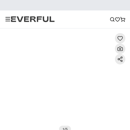
Περιγραφή
Λεπτομερείς εικόνες
Σύσταση
1
/
5