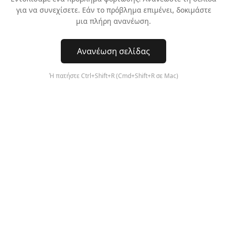
για να συνεχίσετε. Εάν το πρόβλημα επιμένει, δοκιμάστε
μια πλήρη ανανέωση.
Ανανέωση σελίδας
Ή πατήστε Ctrl+Shift+R (Cmd+Shift+R σε Mac)