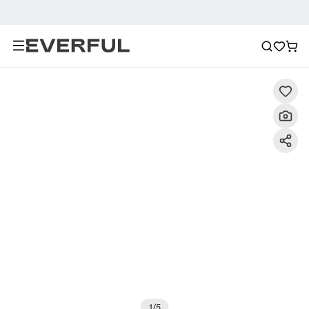
Περιγραφή
Λεπτομερείς εικόνες
Σύσταση
1
/
5