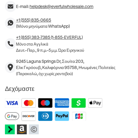
E-mail:
helpdesk@everfulwholesale.com
+1 (555) 835-0665
(Μόνο μηνύματα WhatsApp)
+1 (855) 383-7385 (1-855-EVERFUL)
Μόνο στα Αγγλικά
Δευτ.–Παρ., 9 π.μ.–5 μ.μ. Ώρα Ειρηνικού
9245 Laguna Springs Dr, Σουίτα 203,
Ελκ Γκρόουβ, Καλιφόρνια 95758, Ηνωμένες Πολιτείες
(Παρακαλώ, όχι χωρίς ραντεβού)
Δεχόμαστε