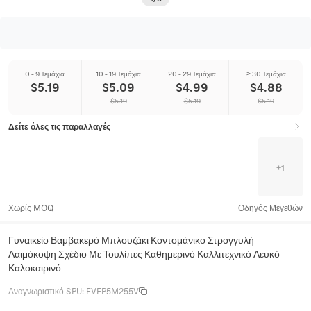
0 - 9 Τεμάχια
10 - 19 Τεμάχια
20 - 29 Τεμάχια
≥ 30 Τεμάχια
$
5.19
$
5.09
$
4.99
$
4.88
$
5.19
$
5.19
$
5.19
Δείτε όλες τις παραλλαγές
+
1
Χωρίς MOQ
Οδηγός Μεγεθών
Γυναικείο Βαμβακερό Μπλουζάκι Κοντομάνικο Στρογγυλή
Λαιμόκοψη Σχέδιο Με Τουλίπες Καθημερινό Καλλιτεχνικό Λευκό
Καλοκαιρινό
Αναγνωριστικό SPU
:
EVFP5M255V