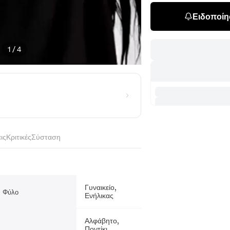
Ειδοποίησ
1
/
4
ις
Κριτικές
Σύσταση
Γυναικείο,
Φύλο
Ενήλικας
Αλφάβητο,
Ποντίκι