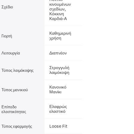
κινουμένων
Σχέδιο
σχεδίων,
Κόκκινη
Καρδιά-A
Καθημερινή
Γιορτή
χρήση
Διαπνέον
Λειτουργία
Στρογγυλή
Τύπος λαιμόκοψης
λαιμόκοψη
Κανονικό
Τύπος μανικιού
Μανίκι
Ελαφρώς
Επίπεδο
ελαστικό
ελαστικότητας
Loose Fit
Τύπος εφαρμογής