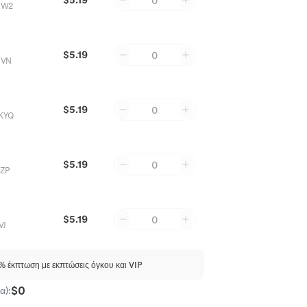
0
JW2
$5.19
0
NVN
$5.19
0
KYQ
$5.19
0
ZP
$5.19
0
VJ
 έκπτωση με εκπτώσεις όγκου και VIP
$0
α):