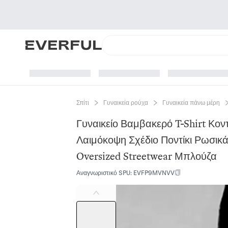
Σπίτι
Γυναικεία ρούχα
Γυναικεία πάνω μέρη
Γυναικείο Βαμβακερό T-Shirt Κον
Λαιμόκοψη Σχέδιο Ποντίκι Ρωσικ
Oversized Streetwear Μπλούζα
Αναγνωριστικό SPU
:
EVFP9MVNVV