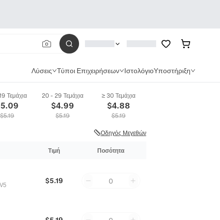
Λύσεις
Τύποι Επιχειρήσεων
Ιστολόγιο
Υποστήριξη
 19 Τεμάχια
20 - 29 Τεμάχια
≥ 30 Τεμάχια
$
5.09
$
4.99
$
4.88
$
5.19
$
5.19
$
5.19
Οδηγός Μεγεθών
Τιμή
Ποσότητα
$5.19
0
V5
$5.19