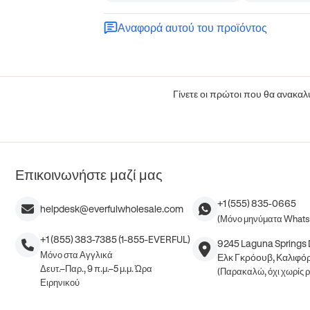
Αναφορά αυτού του προϊόντος
Γίνετε οι πρώτοι που θα ανακαλύ
Επικοινωνήστε μαζί μας
+1 (555) 835-0665
helpdesk@everfulwholesale.com
(Μόνο μηνύματα What
+1 (855) 383-7385 (1-855-EVERFUL)
9245 Laguna Springs D
Μόνο στα Αγγλικά
Ελκ Γκρόουβ, Καλιφόρ
Δευτ.–Παρ., 9 π.μ.–5 μ.μ. Ώρα
(Παρακαλώ, όχι χωρίς 
Ειρηνικού