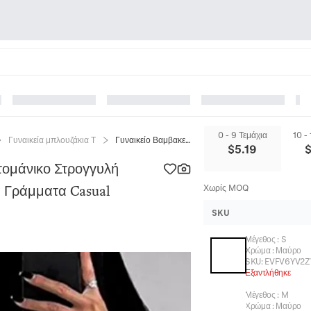
0 - 9 Τεμάχια
10 -
Γυναικεία μπλουζάκια T
Γυναικείο Βαμβακερό T-Shirt Κοντομάνικο Στρογγυλή Λαιμόκοψη Σχέδιο Ποντίκι Ρωσικά Γράμματα Casual Oversized Streetwear Μπλούζα
$
5.19
τομάνικο Στρογγυλή
ά Γράμματα Casual
Χωρίς MOQ
SKU
Μέγεθος
:
S
Χρώμα
:
Μαύρο
SKU:
EVFV6YV2Z
Εξαντλήθηκε
Μέγεθος
:
M
Χρώμα
:
Μαύρο