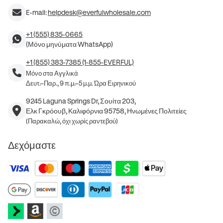
E-mail:
helpdesk@everfulwholesale.com
+1 (555) 835-0665
(Μόνο μηνύματα WhatsApp)
+1 (855) 383-7385 (1-855-EVERFUL)
Μόνο στα Αγγλικά
Δευτ.–Παρ., 9 π.μ.–5 μ.μ. Ώρα Ειρηνικού
9245 Laguna Springs Dr, Σουίτα 203,
Ελκ Γκρόουβ, Καλιφόρνια 95758, Ηνωμένες Πολιτείες
(Παρακαλώ, όχι χωρίς ραντεβού)
Δεχόμαστε