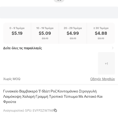
0 - 9 Τεμάχια
10 - 19 Τεμάχια
20 - 29 Τεμάχια
≥ 30 Τεμάχια
$
5.19
$
5.09
$
4.99
$
4.88
$
5.19
$
5.19
$
5.19
Δείτε όλες τις παραλλαγές
+
1
Χωρίς MOQ
Οδηγός Μεγεθών
Γυναικείο Βαμβακερό T-Shirt Ροζ Κοντομάνικο Στρογγυλή
Λαιμόκοψη Χαλαρή Γραμμή Τροπικό Τύπωμα Με Αστακό Και
Φρούτα
Αναγνωριστικό SPU
:
EVFP2ZW7N6