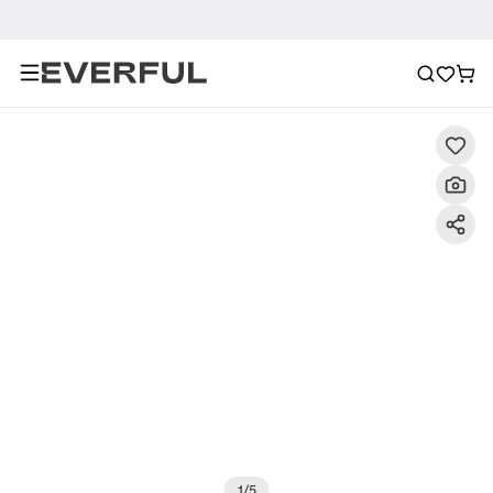
Περιγραφή
Λεπτομερείς εικόνες
Σύσταση
1
/
5