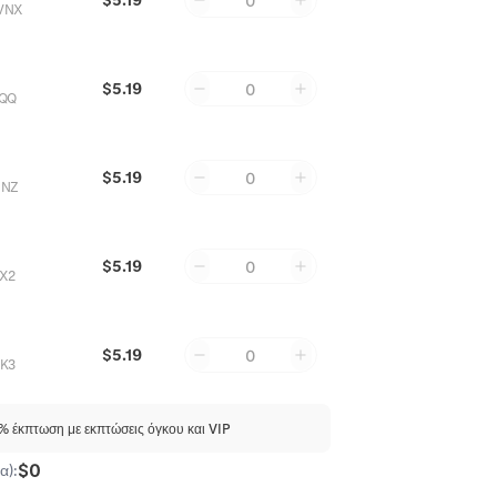
0
VNX
$5.19
0
9QQ
$5.19
0
JNZ
$5.19
0
X2
$5.19
0
K3
 έκπτωση με εκπτώσεις όγκου και VIP
$0
α):