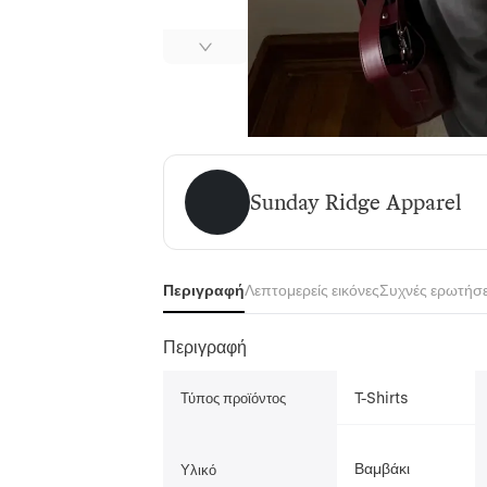
Sunday Ridge Apparel
Sunday Ridge Apparel
Περιγραφή
Λεπτομερείς εικόνες
Συχνές ερωτήσε
Περιγραφή
T-Shirts
Τύπος προϊόντος
Βαμβάκι
Υλικό