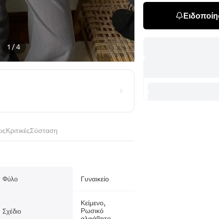
Ειδοποίησ
1
/
4
ις
Κριτικές
Σύσταση
Γυναικείο
Φύλο
Κείμενο,
Ρωσικό
Σχέδιο
αλφάβητο