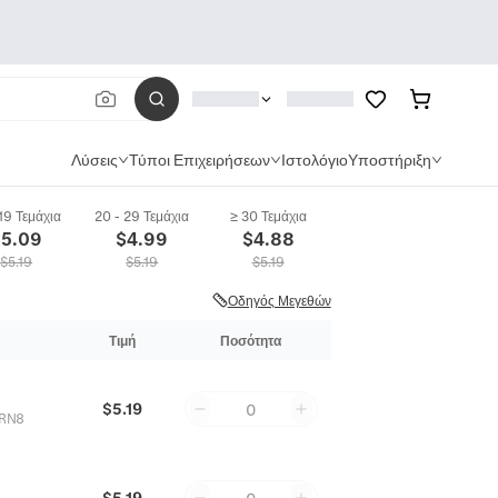
Λύσεις
Τύποι Επιχειρήσεων
Ιστολόγιο
Υποστήριξη
 19 Τεμάχια
20 - 29 Τεμάχια
≥ 30 Τεμάχια
$
5.09
$
4.99
$
4.88
$
5.19
$
5.19
$
5.19
Οδηγός Μεγεθών
Τιμή
Ποσότητα
$5.19
0
RN8
$5.19