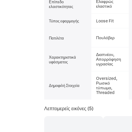
Ελαφρώς
Επίπεδο
ελαστικό
ελαστικότητας
Loose Fit
Τύπος εφαρμογής
Πουλόβερ
Πατιλέτα
Διαπνέον,
Χαρακτηριστικά
Απορρόφηση
υφάσματος
υγρασίας
Oversized,
Ρωσικό
Δημοφιλή Στοιχεία
τύπωμα,
Threaded
Λεπτομερείς εικόνες
(5)