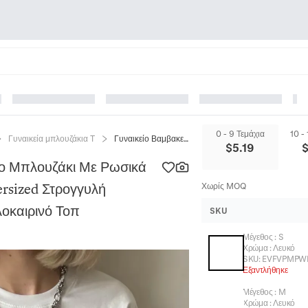
0 - 9 Τεμάχια
10 -
Γυναικεία μπλουζάκια T
Γυναικείο Βαμβακερό Κοντομάνικο Μπλουζάκι Με Ρωσικά Γράμματα Χαλαρή Εφαρμογή Oversized Στρογγυλή Λαιμόκοψη Casual Streetwear Καλοκαιρινό Τοπ
$
5.19
κο Μπλουζάκι Με Ρωσικά
rsized Στρογγυλή
Χωρίς MOQ
λοκαιρινό Τοπ
SKU
Μέγεθος
:
S
Χρώμα
:
Λευκό
SKU:
EVFVPMPW
Εξαντλήθηκε
Μέγεθος
:
M
Χρώμα
:
Λευκό