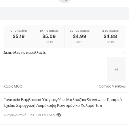
0 - 9 Τεμάχια
10 - 19 Τεμάχια
20 - 29 Τεμάχια
≥ 30 Τεμάχια
$
5.19
$
5.09
$
4.99
$
4.88
$
5.19
$
5.19
$
5.19
Δείτε όλες τις παραλλαγές
+
1
Χωρίς MOQ
Οδηγός Μεγεθών
Γυναικείο Βαμβακερό Υπερμεγέθες Μπλουζάκι Streetwear Γραφικό
Σχέδιο Στρογγυλή Λαιμόκοψη Κοντομάνικο Χαλαρό Τοπ
Αναγνωριστικό SPU
:
EVFPVX5E97