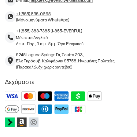
E-mail:
helpdesk@everfulwholesale.com
+1 (555) 835-0665
(Μόνο μηνύματα WhatsApp)
+1 (855) 383-7385 (1-855-EVERFUL)
Μόνο στα Αγγλικά
Δευτ.–Παρ., 9 π.μ.–5 μ.μ. Ώρα Ειρηνικού
9245 Laguna Springs Dr, Σουίτα 203,
Ελκ Γκρόουβ, Καλιφόρνια 95758, Ηνωμένες Πολιτείες
(Παρακαλώ, όχι χωρίς ραντεβού)
Δεχόμαστε