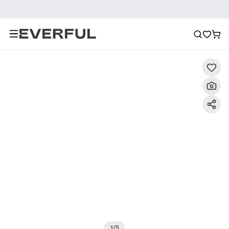
Περιγραφή
Λεπτομερείς εικόνες
Σύσταση
1
/
5