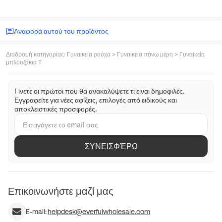
Αναφορά αυτού του προϊόντος
Διαδρομή κατηγορίας
:
Γυναικεία ρούχα
>
Γυναικεία πάνω μέρη
>
Γυναικεία
μπλουζάκια T
Γίνετε οι πρώτοι που θα ανακαλύψετε τι είναι δημοφιλές.
Εγγραφείτε για νέες αφίξεις, επιλογές από ειδικούς και
αποκλειστικές προσφορές.
ΣΥΝΕΙΣΦΈΡΩ
Επικοινωνήστε μαζί μας
E-mail:
helpdesk@everfulwholesale.com