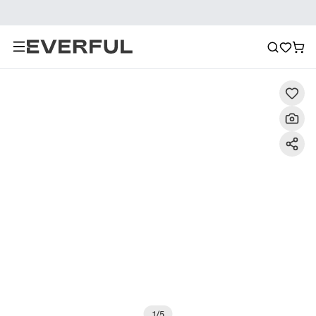
Περιγραφή
Λεπτομερείς εικόνες
Σύσταση
1
/
5