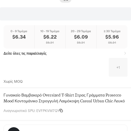
0 - 9 Τεμάχια
10 - 19 Τεμάχια
20 - 29 Τεμάχια
≥ 30 Τεμάχια
$
6.34
$
6.22
$
6.09
$
5.96
$
6.34
$
6.34
$
6.34
Δείτε όλες τις παραλλαγές
+
1
Χωρίς MOQ
Γυναικείο Βαμβακερό Oversized T-Shirt Στρας Γράμματα Prosecco
Mood Κοντομάνικο Στρογγυλή Λαιμόκοψη Casual Urban Chic Λευκό
Αναγνωριστικό SPU
:
EVFPKVM7QY
Sunday Ridge Apparel