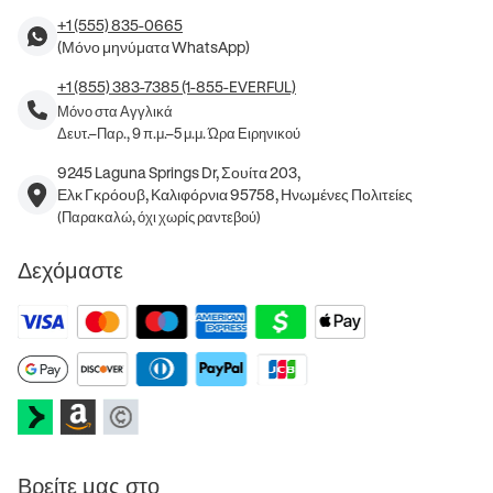
+1 (555) 835-0665
(Μόνο μηνύματα WhatsApp)
+1 (855) 383-7385 (1-855-EVERFUL)
Μόνο στα Αγγλικά
Δευτ.–Παρ., 9 π.μ.–5 μ.μ. Ώρα Ειρηνικού
9245 Laguna Springs Dr, Σουίτα 203,
Ελκ Γκρόουβ, Καλιφόρνια 95758, Ηνωμένες Πολιτείες
(Παρακαλώ, όχι χωρίς ραντεβού)
Δεχόμαστε
Βρείτε μας στο