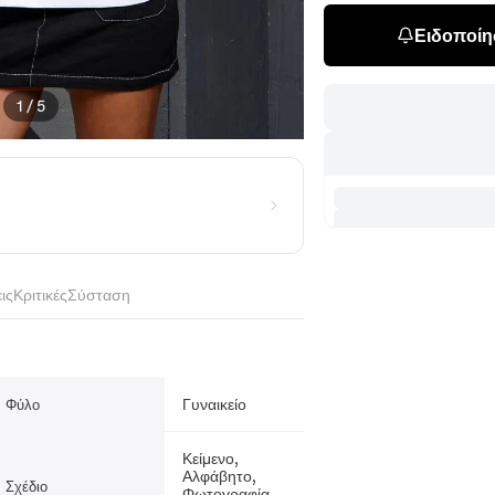
Ειδοποίησ
1
/
5
ις
Κριτικές
Σύσταση
Γυναικείο
Φύλο
Κείμενο,
Αλφάβητο,
Σχέδιο
Φωτογραφία,