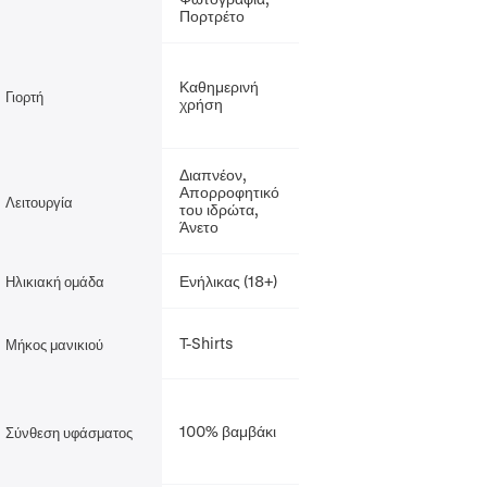
Πορτρέτο
Καθημερινή
Γιορτή
χρήση
Διαπνέον,
Απορροφητικό
Λειτουργία
του ιδρώτα,
Άνετο
Ενήλικας (18+)
Ηλικιακή ομάδα
T-Shirts
Μήκος μανικιού
100% βαμβάκι
Σύνθεση υφάσματος