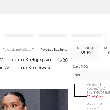
0 - 9 Τεμάχια
10 -
Γυναικεία μπλουζάκια T
Γυναικείο Βαμβακερό Μπλουζάκι Με Στάμπα Καθημερινό Κοντομάνικο Στρογγυλή Λαιμόκοψη Άνετο Τοπ Streetwear Λευκό Καλοκαιρινό
$
5.19
 Με Στάμπα Καθημερινό
η Άνετο Τοπ Streetwear
Χωρίς MOQ
SKU
Μέγεθος
:
S
Χρώμα
:
Λευκό
SKU:
EVFV5R8M
Εξαντλήθηκε
Μέγεθος
:
M
Χρώμα
:
Λευκό