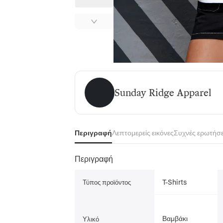
Sunday Ridge Apparel
Sunday Ridge Apparel
Περιγραφή
Λεπτομερείς εικόνες
Συχνές ερωτήσε
Περιγραφή
T-Shirts
Τύπος προϊόντος
Βαμβάκι
Υλικό