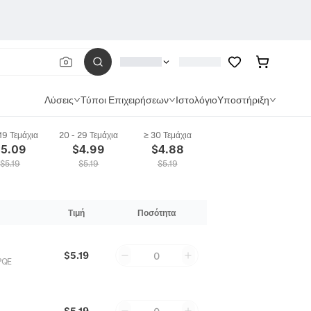
Λύσεις
Τύποι Επιχειρήσεων
Ιστολόγιο
Υποστήριξη
 19 Τεμάχια
20 - 29 Τεμάχια
≥ 30 Τεμάχια
$
5.09
$
4.99
$
4.88
$
5.19
$
5.19
$
5.19
Τιμή
Ποσότητα
$5.19
0
PQE
$5.19