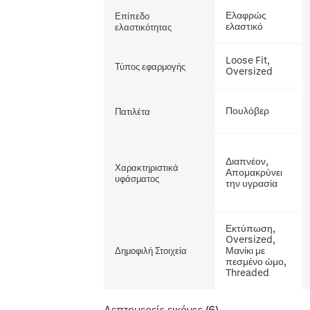
Ελαφρώς
Επίπεδο
ελαστικό
ελαστικότητας
Loose Fit,
Τύπος εφαρμογής
Oversized
Πουλόβερ
Πατιλέτα
Διαπνέον,
Χαρακτηριστικά
Απομακρύνει
υφάσματος
την υγρασία
Εκτύπωση,
Oversized,
Μανίκι με
Δημοφιλή Στοιχεία
πεσμένο ώμο,
Threaded
Λεπτομερείς εικόνες
(6)