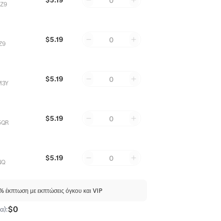
0
NZ9
$5.19
0
Z9
$5.19
0
M3Y
$5.19
0
5QR
$5.19
0
NQ
 έκπτωση με εκπτώσεις όγκου και VIP
$0
α):