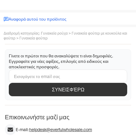
Αναφορά αυτού του προϊόντος
Διαδρομή κατηγορίας
:
Γυναικεία ρούχα
>
Γυναικεία φούτερ με κουκούλα και
φούτερ
>
Γυναικεία φούτερ
Γίνετε οι πρώτοι που θα ανακαλύψετε τι είναι δημοφιλές.
Εγγραφείτε για νέες αφίξεις, επιλογές από ειδικούς και
αποκλειστικές προσφορές.
ΣΥΝΕΙΣΦΈΡΩ
Επικοινωνήστε μαζί μας
E-mail:
helpdesk@everfulwholesale.com