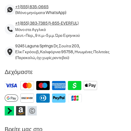
+1 (555) 835-0665
(Μόνο μηνύματα WhatsApp)
+1 (855) 383-7385 (1-855-EVERFUL)
Μόνο στα Αγγλικά
Δευτ.–Παρ., 9 π.μ.–5 μ.μ. Ώρα Ειρηνικού
9245 Laguna Springs Dr, Σουίτα 203,
Ελκ Γκρόουβ, Καλιφόρνια 95758, Ηνωμένες Πολιτείες
(Παρακαλώ, όχι χωρίς ραντεβού)
Δεχόμαστε
Βρείτε μας στο