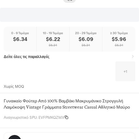
0 - 9 Τεμάχια
10 - 19 Τεμάχια
20 - 29 Τεμάχια
≥ 30 Τεμάχια
$
6.34
$
6.22
$
6.09
$
5.96
$
6.34
$
6.34
$
6.34
Δείτε όλες τις παραλλαγές
+
1
Χωρίς MOQ
Γυναικείο Φούτερ Από 100% Βαμβάκι Μακρυμάνικο Στρογγυλή
Λαιμόκοψη Vintage Γράμματα Streetwear Casual Αθλητικό Μαύρο
Αναγνωριστικό SPU
:
EVFPMKQZMX
Sunday Ridge Apparel