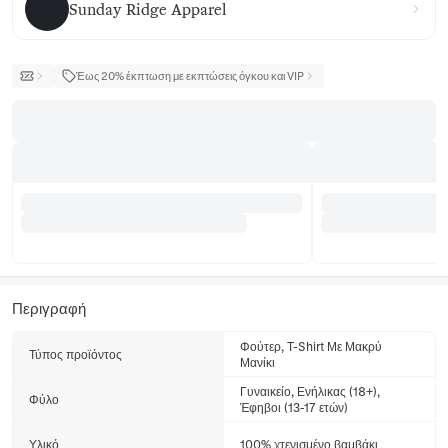
Sunday Ridge Apparel
Έως 20% έκπτωση με εκπτώσεις όγκου και VIP
Περιγραφή
Φούτερ, T-Shirt Με Μακρύ
Τύπος προϊόντος
Μανίκι
Γυναικείο, Ενήλικας (18+),
Φύλο
Έφηβοι (13-17 ετών)
Υλικό
100% χτενισμένο βαμβάκι