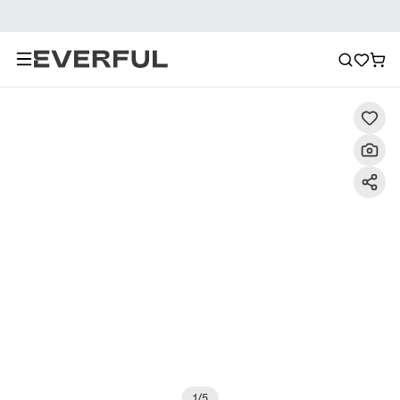
Περιγραφή
Λεπτομερείς εικόνες
Σύσταση
1
/
5