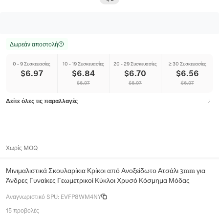
Δωρεάν αποστολή
0 - 9 Συσκευασίες
10 - 19 Συσκευασίες
20 - 29 Συσκευασίες
≥ 30 Συσκευασίες
$
6.97
$
6.84
$
6.70
$
6.56
$
6.97
$
6.97
$
6.97
Δείτε όλες τις παραλλαγές
Χωρίς MOQ
Μινιμαλιστικά Σκουλαρίκια Κρίκοι από Ανοξείδωτο Ατσάλι 3mm για
Άνδρες Γυναίκες Γεωμετρικοί Κύκλοι Χρυσό Κόσμημα Μόδας
Αναγνωριστικό SPU
:
EVFP8WM4NY
15 προβολές