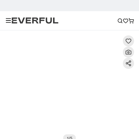
Περιγραφή
Λεπτομερείς εικόνες
Συχνές ερωτήσεις
1
/
5