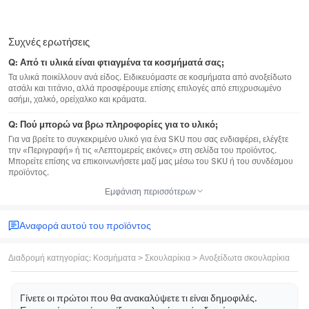
Συχνές ερωτήσεις
Q:
Από τι υλικά είναι φτιαγμένα τα κοσμήματά σας;
Τα υλικά ποικίλλουν ανά είδος. Ειδικευόμαστε σε κοσμήματα από ανοξείδωτο
ατσάλι και τιτάνιο, αλλά προσφέρουμε επίσης επιλογές από επιχρυσωμένο
ασήμι, χαλκό, ορείχαλκο και κράματα.
Q:
Πού μπορώ να βρω πληροφορίες για το υλικό;
Για να βρείτε το συγκεκριμένο υλικό για ένα SKU που σας ενδιαφέρει, ελέγξτε
την «Περιγραφή» ή τις «Λεπτομερείς εικόνες» στη σελίδα του προϊόντος.
Μπορείτε επίσης να επικοινωνήσετε μαζί μας μέσω του SKU ή του συνδέσμου
προϊόντος.
Εμφάνιση περισσότερων
Αναφορά αυτού του προϊόντος
Διαδρομή κατηγορίας
:
Κοσμήματα
>
Σκουλαρίκια
>
Ανοξείδωτα σκουλαρίκια
Γίνετε οι πρώτοι που θα ανακαλύψετε τι είναι δημοφιλές.