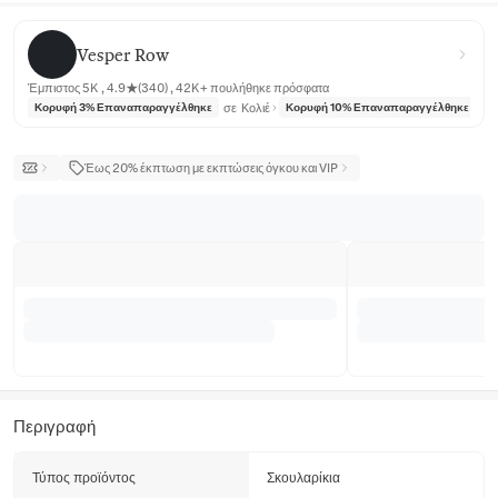
Vesper Row
Vesper Row
Έμπιστος 5K , 4.9★(340) , 42K+ πουλήθηκε πρόσφατα
σε
Κολιέ
σε
Κορυφή 3% Επαναπαραγγέλθηκε
Κορυφή 10% Επαναπαραγγέλθηκε
Έως 20% έκπτωση με εκπτώσεις όγκου και VIP
Περιγραφή
Τύπος προϊόντος
Σκουλαρίκια