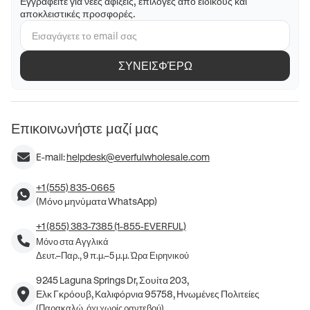
Εγγραφείτε για νέες αφίξεις, επιλογές από ειδικούς και
αποκλειστικές προσφορές.
ΣΥΝΕΙΣΦΈΡΩ
Επικοινωνήστε μαζί μας
E-mail:
helpdesk@everfulwholesale.com
+1 (555) 835-0665
(Μόνο μηνύματα WhatsApp)
+1 (855) 383-7385 (1-855-EVERFUL)
Μόνο στα Αγγλικά
Δευτ.–Παρ., 9 π.μ.–5 μ.μ. Ώρα Ειρηνικού
9245 Laguna Springs Dr, Σουίτα 203,
Ελκ Γκρόουβ, Καλιφόρνια 95758, Ηνωμένες Πολιτείες
(Παρακαλώ, όχι χωρίς ραντεβού)