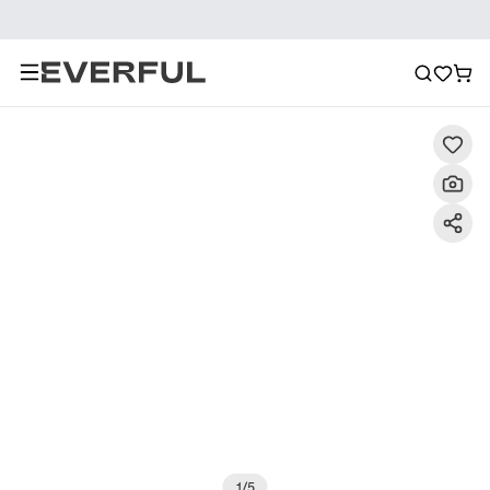
Περιγραφή
Λεπτομερείς εικόνες
Συχνές ερωτήσεις
1
/
5