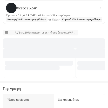
Vesper Row
Vesper Row
Έμπιστος 5K , 4.9★(342) , 42K+ πουλήθηκε πρόσφατα
σε
Κολιέ
σε
Κορυφή 3% Επαναπαραγγέλθηκε
Κορυφή 10% Επαναπαραγγέλθηκε
Έως 20% έκπτωση με εκπτώσεις όγκου και VIP
Περιγραφή
Τύπος προϊόντος
Σετ κοσμημάτων