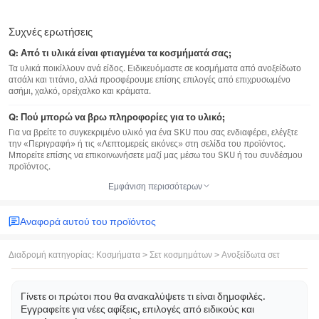
Συχνές ερωτήσεις
Q:
Από τι υλικά είναι φτιαγμένα τα κοσμήματά σας;
Τα υλικά ποικίλλουν ανά είδος. Ειδικευόμαστε σε κοσμήματα από ανοξείδωτο
ατσάλι και τιτάνιο, αλλά προσφέρουμε επίσης επιλογές από επιχρυσωμένο
ασήμι, χαλκό, ορείχαλκο και κράματα.
Q:
Πού μπορώ να βρω πληροφορίες για το υλικό;
Για να βρείτε το συγκεκριμένο υλικό για ένα SKU που σας ενδιαφέρει, ελέγξτε
την «Περιγραφή» ή τις «Λεπτομερείς εικόνες» στη σελίδα του προϊόντος.
Μπορείτε επίσης να επικοινωνήσετε μαζί μας μέσω του SKU ή του συνδέσμου
προϊόντος.
Εμφάνιση περισσότερων
Αναφορά αυτού του προϊόντος
Διαδρομή κατηγορίας
:
Κοσμήματα
>
Σετ κοσμημάτων
>
Ανοξείδωτα σετ
Γίνετε οι πρώτοι που θα ανακαλύψετε τι είναι δημοφιλές.
Εγγραφείτε για νέες αφίξεις, επιλογές από ειδικούς και