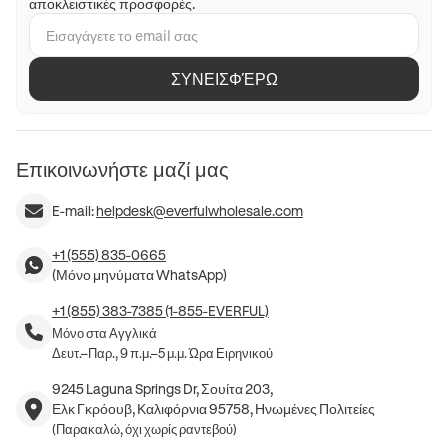
αποκλειστικές προσφορές.
ΣΥΝΕΙΣΦΈΡΩ
Επικοινωνήστε μαζί μας
E-mail:
helpdesk@everfulwholesale.com
+1 (555) 835-0665
(Μόνο μηνύματα WhatsApp)
+1 (855) 383-7385 (1-855-EVERFUL)
Μόνο στα Αγγλικά
Δευτ.–Παρ., 9 π.μ.–5 μ.μ. Ώρα Ειρηνικού
9245 Laguna Springs Dr, Σουίτα 203,
Ελκ Γκρόουβ, Καλιφόρνια 95758, Ηνωμένες Πολιτείες
(Παρακαλώ, όχι χωρίς ραντεβού)