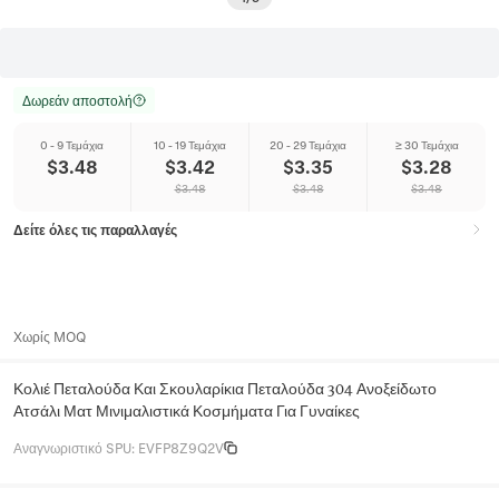
Δωρεάν αποστολή
0 - 9 Τεμάχια
10 - 19 Τεμάχια
20 - 29 Τεμάχια
≥ 30 Τεμάχια
$
3.48
$
3.42
$
3.35
$
3.28
$
3.48
$
3.48
$
3.48
Δείτε όλες τις παραλλαγές
Χωρίς MOQ
Κολιέ Πεταλούδα Και Σκουλαρίκια Πεταλούδα 304 Ανοξείδωτο
Ατσάλι Ματ Μινιμαλιστικά Κοσμήματα Για Γυναίκες
Αναγνωριστικό SPU
:
EVFP8Z9Q2V