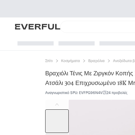
Σπίτι
Κοσμήματα
Βραχιόλια
Ανοξείδωτα β
Βραχιόλι Τένις Με Ζιργκόν Κοπής
Ατσάλι 304 Επιχρυσωμένο 18K Μι
Αναγνωριστικό SPU
:
EVFPG96N4V
24 προβολές