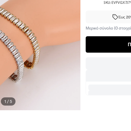
SKU:
EVFVGX7J7
Έως 20%
Μερικό σύνολο (0 στοιχεί
Π
1
/
5