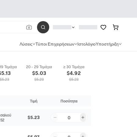
Λύσεις
Τύποι Επιχειρήσεων
Ιστολόγιο
Υποστήριξη
 19 Τεμάχια
20 - 29 Τεμάχια
≥ 30 Τεμάχια
$
5.13
$
5.03
$
4.92
$
5.23
$
5.23
$
5.23
Τιμή
Ποσότητα
σαλιού
$5.23
0
52
$5.97