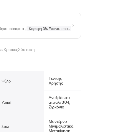
ήθηκε πρόσφατα
,
Κορυφή 3% Επαναπαραγγέλθηκε
σε
Κολιέ
,
Κορυφή 10% Επα
ις
Κριτικές
Σύσταση
Γενικής
Φύλο
Χρήσης
Ανοξείδωτο
ατσάλι 304,
Υλικό
Ζιρκόνιο
Μοντέρνο
Μινιμαλιστικό,
Στυλ
Μετακίνηση