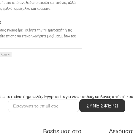
σμήματα από ανοξείδωτο ατσάλι και τιτάνιο, αλλά
 χαλκό, ορείχαλκο και κράματα.
;
σας ενδιαφέρει, ελέγξτε την "Περιγραφή" ή τις
ίτε επίσης να επικοινωνήσετε μαζί μας μέσω του
όλων
ψετε τι είναι δημοφιλές. Εγγραφείτε για νέες αφίξεις, επιλογές από ειδικ
ΣΥΝΕΙΣΦΈΡΩ
Βρείτε μας στο
Δεχόμασ