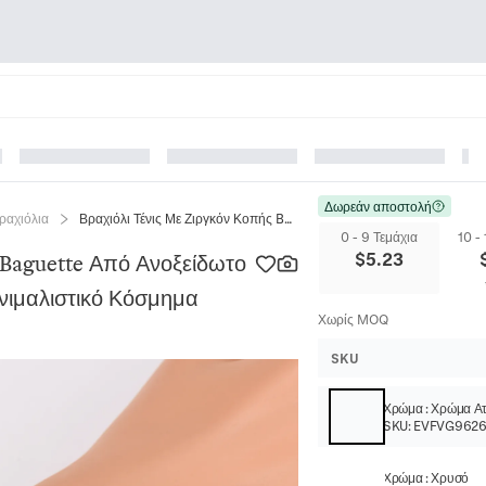
Δωρεάν αποστολή
ραχιόλια
Βραχιόλι Τένις Με Ζιργκόν Κοπής Baguette Από Ανοξείδωτο Ατσάλι 304 Επιχρυσωμένο 18K Μινιμαλιστικό Κόσμημα
0 - 9 Τεμάχια
10 -
$
5.23
 Baguette Από Ανοξείδωτο
νιμαλιστικό Κόσμημα
Χωρίς MOQ
SKU
Χρώμα
:
Χρώμα Ατ
SKU:
EVFVG9626
Χρώμα
:
Χρυσό