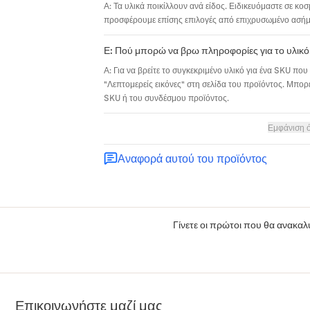
Α: Τα υλικά ποικίλλουν ανά είδος. Ειδικευόμαστε σε κο
προσφέρουμε επίσης επιλογές από επιχρυσωμένο ασήμι,
Ε: Πού μπορώ να βρω πληροφορίες για το υλικό
Α: Για να βρείτε το συγκεκριμένο υλικό για ένα SKU που 
"Λεπτομερείς εικόνες" στη σελίδα του προϊόντος. Μπορε
SKU ή του συνδέσμου προϊόντος.
Εμφάνιση 
Αναφορά αυτού του προϊόντος
Γίνετε οι πρώτοι που θα ανακαλύ
Επικοινωνήστε μαζί μας