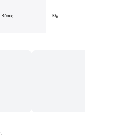
10g
Βάρος
ς;