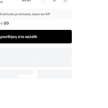
0
V3
 έκπτωση με εκπτώσεις όγκου και VIP
$0
α):
ροσθήκη στο καλάθι