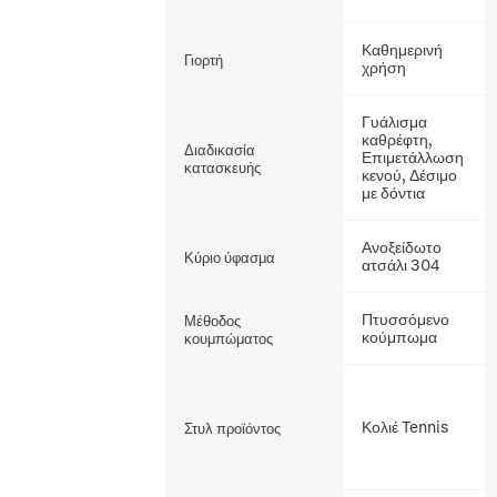
Καθημερινή
Γιορτή
χρήση
Γυάλισμα
καθρέφτη,
Διαδικασία
Επιμετάλλωση
κατασκευής
κενού, Δέσιμο
με δόντια
Ανοξείδωτο
Κύριο ύφασμα
ατσάλι 304
Πτυσσόμενο
Μέθοδος
κούμπωμα
κουμπώματος
Κολιέ Tennis
Στυλ προϊόντος