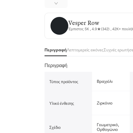
Vesper Row
Vesper Row
Έμπιστος 5K , 4.9★(342) , 42K+ πουλ
Περιγραφή
Λεπτομερείς εικόνες
Συχνές ερωτήσε
Περιγραφή
Βραχιόλι
Τύπος προϊόντος
Ζιρκόνιο
Υλικό ένθεσης
Γεωμετρικό,
Σχέδιο
Ορθογώνιο