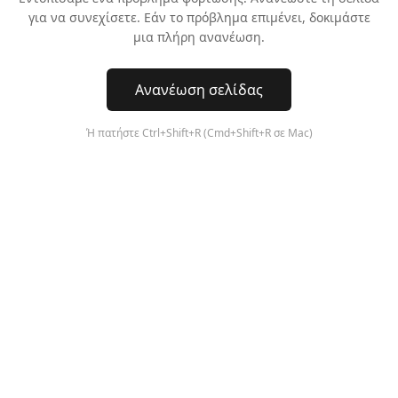
για να συνεχίσετε. Εάν το πρόβλημα επιμένει, δοκιμάστε
μια πλήρη ανανέωση.
Ανανέωση σελίδας
Ή πατήστε Ctrl+Shift+R (Cmd+Shift+R σε Mac)