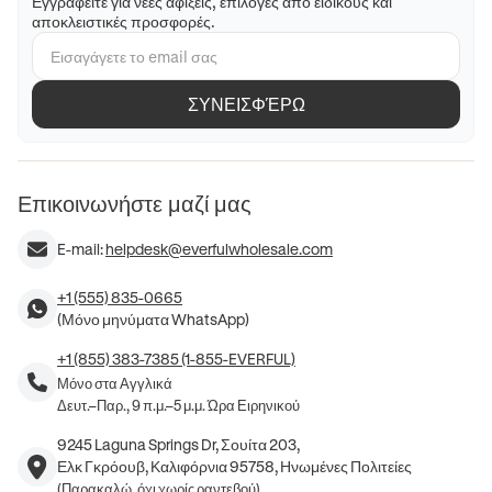
Εγγραφείτε για νέες αφίξεις, επιλογές από ειδικούς και
αποκλειστικές προσφορές.
ΣΥΝΕΙΣΦΈΡΩ
Επικοινωνήστε μαζί μας
E-mail:
helpdesk@everfulwholesale.com
+1 (555) 835-0665
(Μόνο μηνύματα WhatsApp)
+1 (855) 383-7385 (1-855-EVERFUL)
Μόνο στα Αγγλικά
Δευτ.–Παρ., 9 π.μ.–5 μ.μ. Ώρα Ειρηνικού
9245 Laguna Springs Dr, Σουίτα 203,
Ελκ Γκρόουβ, Καλιφόρνια 95758, Ηνωμένες Πολιτείες
(Παρακαλώ, όχι χωρίς ραντεβού)