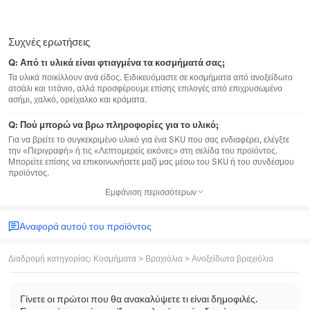
Συχνές ερωτήσεις
Q:
Από τι υλικά είναι φτιαγμένα τα κοσμήματά σας;
Τα υλικά ποικίλλουν ανά είδος. Ειδικευόμαστε σε κοσμήματα από ανοξείδωτο
ατσάλι και τιτάνιο, αλλά προσφέρουμε επίσης επιλογές από επιχρυσωμένο
ασήμι, χαλκό, ορείχαλκο και κράματα.
Q:
Πού μπορώ να βρω πληροφορίες για το υλικό;
Για να βρείτε το συγκεκριμένο υλικό για ένα SKU που σας ενδιαφέρει, ελέγξτε
την «Περιγραφή» ή τις «Λεπτομερείς εικόνες» στη σελίδα του προϊόντος.
Μπορείτε επίσης να επικοινωνήσετε μαζί μας μέσω του SKU ή του συνδέσμου
προϊόντος.
Εμφάνιση περισσότερων
Αναφορά αυτού του προϊόντος
Διαδρομή κατηγορίας
:
Κοσμήματα
>
Βραχιόλια
>
Ανοξείδωτα βραχιόλια
Γίνετε οι πρώτοι που θα ανακαλύψετε τι είναι δημοφιλές.