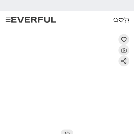
Περιγραφή
Λεπτομερείς εικόνες
Συχνές ερωτήσεις
1
/
5