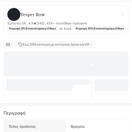
Vesper Row
Vesper Row
Έμπιστος 5K , 4.9★(342) , 42K+ πουλήθηκε πρόσφατα
σε
Κολιέ
σε
Κορυφή 3% Επαναπαραγγέλθηκε
Κορυφή 10% Επαναπαραγγέλθηκε
Έως 20% έκπτωση με εκπτώσεις όγκου και VIP
Περιγραφή
Τύπος προϊόντος
Βραχιόλι