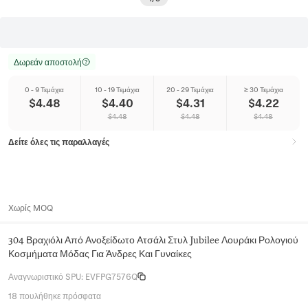
Δωρεάν αποστολή
0 - 9 Τεμάχια
10 - 19 Τεμάχια
20 - 29 Τεμάχια
≥ 30 Τεμάχια
$
4.48
$
4.40
$
4.31
$
4.22
$
4.48
$
4.48
$
4.48
Δείτε όλες τις παραλλαγές
Χωρίς MOQ
304 Βραχιόλι Από Ανοξείδωτο Ατσάλι Στυλ Jubilee Λουράκι Ρολογιού
Κοσμήματα Μόδας Για Άνδρες Και Γυναίκες
Αναγνωριστικό SPU
:
EVFPG7576Q
18 πουλήθηκε πρόσφατα