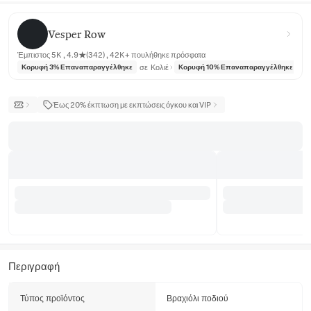
Vesper Row
Vesper Row
Έμπιστος 5K , 4.9★(342) , 42K+ πουλήθηκε πρόσφατα
σε
Κολιέ
σε
Κορυφή 3% Επαναπαραγγέλθηκε
Κορυφή 10% Επαναπαραγγέλθηκε
Έως 20% έκπτωση με εκπτώσεις όγκου και VIP
Περιγραφή
Τύπος προϊόντος
Βραχιόλι ποδιού