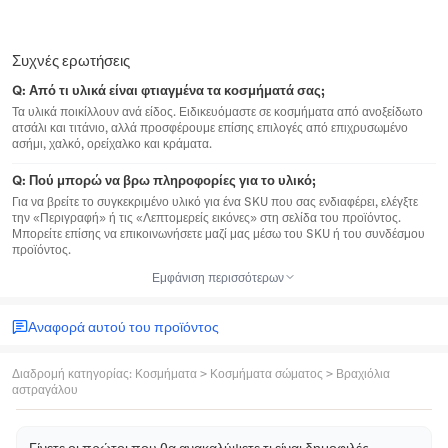
Συχνές ερωτήσεις
Q:
Από τι υλικά είναι φτιαγμένα τα κοσμήματά σας;
Τα υλικά ποικίλλουν ανά είδος. Ειδικευόμαστε σε κοσμήματα από ανοξείδωτο
ατσάλι και τιτάνιο, αλλά προσφέρουμε επίσης επιλογές από επιχρυσωμένο
ασήμι, χαλκό, ορείχαλκο και κράματα.
Q:
Πού μπορώ να βρω πληροφορίες για το υλικό;
Για να βρείτε το συγκεκριμένο υλικό για ένα SKU που σας ενδιαφέρει, ελέγξτε
την «Περιγραφή» ή τις «Λεπτομερείς εικόνες» στη σελίδα του προϊόντος.
Μπορείτε επίσης να επικοινωνήσετε μαζί μας μέσω του SKU ή του συνδέσμου
προϊόντος.
Εμφάνιση περισσότερων
Αναφορά αυτού του προϊόντος
Διαδρομή κατηγορίας
:
Κοσμήματα
>
Κοσμήματα σώματος
>
Βραχιόλια
αστραγάλου
Γίνετε οι πρώτοι που θα ανακαλύψετε τι είναι δημοφιλές.