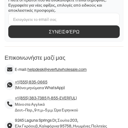
Εγγραφείτε για νέες αφίξεις, επιλογές από ειδικούς και
αποκλειστικές προσφορές.
ΣΥΝΕΙΣΦΈΡΩ
Επικοινωνήστε μαζί μας
E-mail:
helpdesk@everfulwholesale.com
+1 (555) 835-0665
(Μόνο μηνύματα WhatsApp)
+1 (855) 383-7385 (1-855-EVERFUL)
Μόνο στα Αγγλικά
Δευτ.–Παρ., 9 π.μ.–5 μ.μ. Ώρα Ειρηνικού
9245 Laguna Springs Dr, Σουίτα 203,
Ελκ Γκρόουβ, Καλιφόρνια 95758, Ηνωμένες Πολιτείες