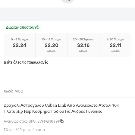
Δωρεάν αποστολή
0 - 9 Τεμάχια
10 - 19 Τεμάχια
20 - 29 Τεμάχια
≥ 30 Τεμάχια
$
2.24
$
2.20
$
2.16
$
2.11
$
2.24
$
2.24
$
2.24
Δείτε όλες τις παραλλαγές
Χωρίς MOQ
Βραχιόλι Αστραγάλου Cuban Link Από Ανοξείδωτο Ατσάλι 304
Πλατύ Hip Hop Κόσμημα Ποδιού Για Άνδρες Γυναίκες
Αναγνωριστικό SPU
:
EVFPG46Y9P
70 πουλήθηκε πρόσφατα