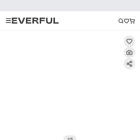
Περιγραφή
Λεπτομερείς εικόνες
Συχνές ερωτήσεις
1
/
5