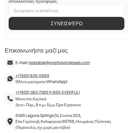
αποκλειστικές προσφορές.
ΣΥΝΕΙΣΦΈΡΩ
Επικοινωνήστε μαζί μας
E-mail:
helpdesk@everfulwholesale.com
+1 (555) 835-0665
(Μόνο μηνύματα WhatsApp)
+1 (855) 383-7385 (1-855-EVERFUL)
Μόνο στα Αγγλικά
Δευτ.–Παρ., 9 π.μ.–5 μ.μ. Ώρα Ειρηνικού
9245 Laguna Springs Dr, Σουίτα 203,
Ελκ Γκρόουβ, Καλιφόρνια 95758, Ηνωμένες Πολιτείες
(Παρακαλώ, όχι χωρίς ραντεβού)