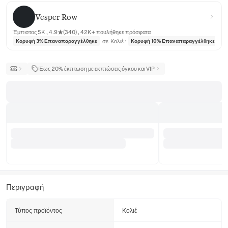
Vesper Row
Vesper Row
Έμπιστος 5K , 4.9★(340) , 42K+ πουλήθηκε πρόσφατα
σε
Κολιέ
σε
Κορυφή 3% Επαναπαραγγέλθηκε
Κορυφή 10% Επαναπαραγγέλθηκε
Έως 20% έκπτωση με εκπτώσεις όγκου και VIP
Περιγραφή
Τύπος προϊόντος
Κολιέ