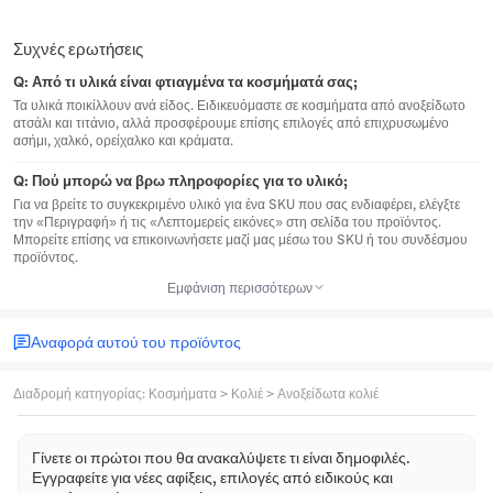
Συχνές ερωτήσεις
Q:
Από τι υλικά είναι φτιαγμένα τα κοσμήματά σας;
Τα υλικά ποικίλλουν ανά είδος. Ειδικευόμαστε σε κοσμήματα από ανοξείδωτο
ατσάλι και τιτάνιο, αλλά προσφέρουμε επίσης επιλογές από επιχρυσωμένο
ασήμι, χαλκό, ορείχαλκο και κράματα.
Q:
Πού μπορώ να βρω πληροφορίες για το υλικό;
Για να βρείτε το συγκεκριμένο υλικό για ένα SKU που σας ενδιαφέρει, ελέγξτε
την «Περιγραφή» ή τις «Λεπτομερείς εικόνες» στη σελίδα του προϊόντος.
Μπορείτε επίσης να επικοινωνήσετε μαζί μας μέσω του SKU ή του συνδέσμου
προϊόντος.
Εμφάνιση περισσότερων
Αναφορά αυτού του προϊόντος
Διαδρομή κατηγορίας
:
Κοσμήματα
>
Κολιέ
>
Ανοξείδωτα κολιέ
Γίνετε οι πρώτοι που θα ανακαλύψετε τι είναι δημοφιλές.
Εγγραφείτε για νέες αφίξεις, επιλογές από ειδικούς και