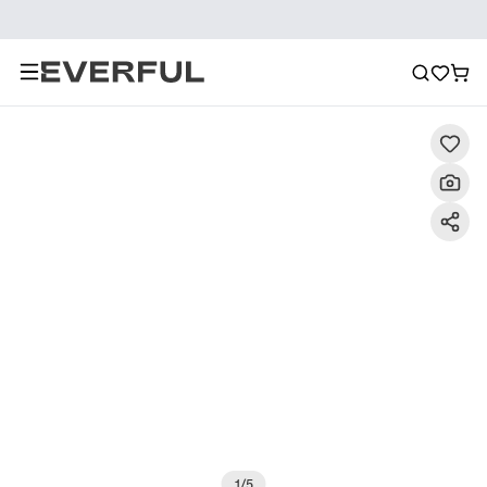
Περιγραφή
Λεπτομερείς εικόνες
Συχνές ερωτήσεις
1
/
5