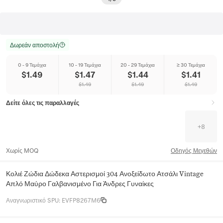
Δωρεάν αποστολή
0 - 9 Τεμάχια
10 - 19 Τεμάχια
20 - 29 Τεμάχια
≥ 30 Τεμάχια
$
1.49
$
1.47
$
1.44
$
1.41
$
1.49
$
1.49
$
1.49
Δείτε όλες τις παραλλαγές
+
8
Χωρίς MOQ
Οδηγός Μεγεθών
Κολιέ Ζώδια Δώδεκα Αστερισμοί 304 Ανοξείδωτο Ατσάλι Vintage
Απλό Μαύρο Γαλβανισμένο Για Άνδρες Γυναίκες
Αναγνωριστικό SPU
:
EVFP8267M6