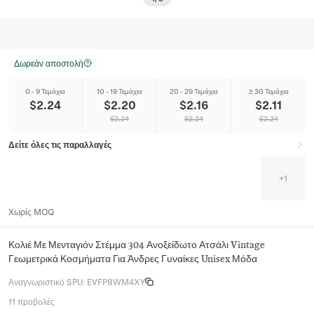
Δωρεάν αποστολή
0 - 9 Τεμάχια
10 - 19 Τεμάχια
20 - 29 Τεμάχια
≥ 30 Τεμάχια
$
2.24
$
2.20
$
2.16
$
2.11
$
2.24
$
2.24
$
2.24
Δείτε όλες τις παραλλαγές
+
1
Χωρίς MOQ
Κολιέ Με Μενταγιόν Στέμμα 304 Ανοξείδωτο Ατσάλι Vintage
Γεωμετρικά Κοσμήματα Για Άνδρες Γυναίκες Unisex Μόδα
Αναγνωριστικό SPU
:
EVFP8WM4XY
11 προβολές