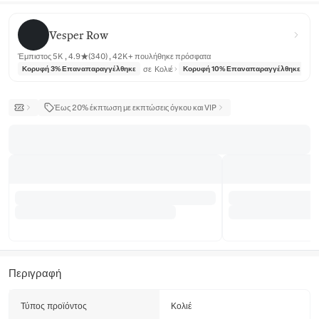
Vesper Row
Vesper Row
Έμπιστος 5K , 4.9★(340) , 42K+ πουλήθηκε πρόσφατα
σε
Κολιέ
σε
Κορυφή 3% Επαναπαραγγέλθηκε
Κορυφή 10% Επαναπαραγγέλθηκε
Έως 20% έκπτωση με εκπτώσεις όγκου και VIP
Περιγραφή
Τύπος προϊόντος
Κολιέ