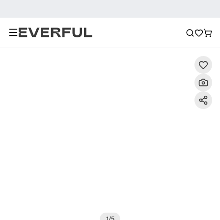
Περιγραφή
Λεπτομερείς εικόνες
Συχνές ερωτήσεις
1
/
5