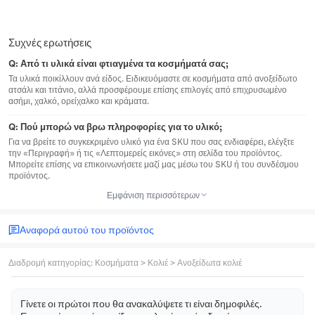
Συχνές ερωτήσεις
Q:
Από τι υλικά είναι φτιαγμένα τα κοσμήματά σας;
Τα υλικά ποικίλλουν ανά είδος. Ειδικευόμαστε σε κοσμήματα από ανοξείδωτο
ατσάλι και τιτάνιο, αλλά προσφέρουμε επίσης επιλογές από επιχρυσωμένο
ασήμι, χαλκό, ορείχαλκο και κράματα.
Q:
Πού μπορώ να βρω πληροφορίες για το υλικό;
Για να βρείτε το συγκεκριμένο υλικό για ένα SKU που σας ενδιαφέρει, ελέγξτε
την «Περιγραφή» ή τις «Λεπτομερείς εικόνες» στη σελίδα του προϊόντος.
Μπορείτε επίσης να επικοινωνήσετε μαζί μας μέσω του SKU ή του συνδέσμου
προϊόντος.
Εμφάνιση περισσότερων
Αναφορά αυτού του προϊόντος
Διαδρομή κατηγορίας
:
Κοσμήματα
>
Κολιέ
>
Ανοξείδωτα κολιέ
Γίνετε οι πρώτοι που θα ανακαλύψετε τι είναι δημοφιλές.