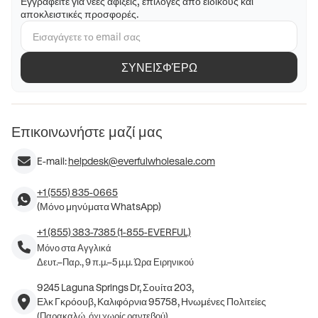
Εγγραφείτε για νέες αφίξεις, επιλογές από ειδικούς και
αποκλειστικές προσφορές.
ΣΥΝΕΙΣΦΈΡΩ
Επικοινωνήστε μαζί μας
E-mail:
helpdesk@everfulwholesale.com
+1 (555) 835-0665
(Μόνο μηνύματα WhatsApp)
+1 (855) 383-7385 (1-855-EVERFUL)
Μόνο στα Αγγλικά
Δευτ.–Παρ., 9 π.μ.–5 μ.μ. Ώρα Ειρηνικού
9245 Laguna Springs Dr, Σουίτα 203,
Ελκ Γκρόουβ, Καλιφόρνια 95758, Ηνωμένες Πολιτείες
(Παρακαλώ, όχι χωρίς ραντεβού)