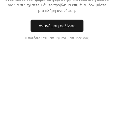
για να συνεχίσετε. Εάν το πρόβλημα επιμένει, δοκιμάστε
μια πλήρη ανανέωση.
Ανανέωση σελίδας
Ή πατήστε Ctrl+Shift+R (Cmd+Shift+R σε Mac)