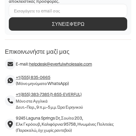
αποκλειστικές προσφορές.
ΣΥΝΕΙΣΦΈΡΩ
Επικοινωνήστε μαζί μας
E-mail:
helpdesk@everfulwholesale.com
+1 (555) 835-0665
(Μόνο μηνύματα WhatsApp)
+1 (855) 383-7385 (1-855-EVERFUL)
Μόνο στα Αγγλικά
Δευτ.–Παρ., 9 π.μ.–5 μ.μ. Ώρα Ειρηνικού
9245 Laguna Springs Dr, Σουίτα 203,
Ελκ Γκρόουβ, Καλιφόρνια 95758, Ηνωμένες Πολιτείες
(Παρακαλώ, όχι χωρίς ραντεβού)