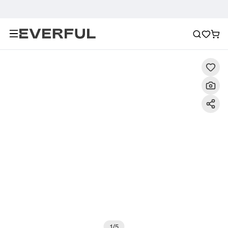
Περιγραφή
Λεπτομερείς εικόνες
Συχνές ερωτήσεις
1
/
5