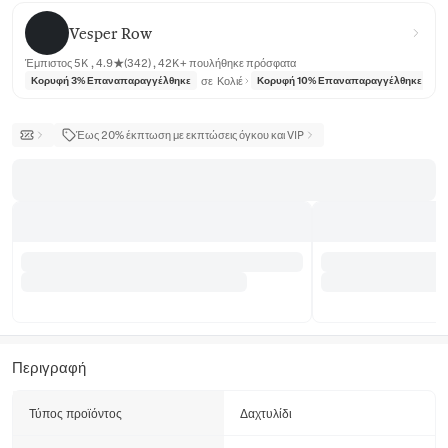
Vesper Row
Vesper Row
Έμπιστος 5K , 4.9★(342) , 42K+ πουλήθηκε πρόσφατα
σε
Κολιέ
σε
Κορυφή 3% Επαναπαραγγέλθηκε
Κορυφή 10% Επαναπαραγγέλθηκε
Έως 20% έκπτωση με εκπτώσεις όγκου και VIP
Περιγραφή
Τύπος προϊόντος
Δαχτυλίδι