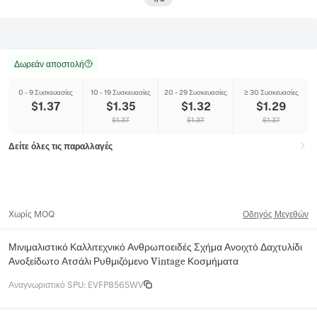
Δωρεάν αποστολή
0 - 9 Συσκευασίες
10 - 19 Συσκευασίες
20 - 29 Συσκευασίες
≥ 30 Συσκευασίες
$
1.37
$
1.35
$
1.32
$
1.29
$
1.37
$
1.37
$
1.37
Δείτε όλες τις παραλλαγές
Χωρίς MOQ
Οδηγός Μεγεθών
Μινιμαλιστικό Καλλιτεχνικό Ανθρωποειδές Σχήμα Ανοιχτό Δαχτυλίδι
Ανοξείδωτο Ατσάλι Ρυθμιζόμενο Vintage Κοσμήματα
Αναγνωριστικό SPU
:
EVFP8565WV