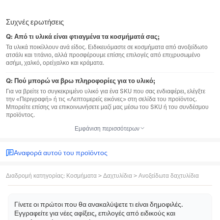
Συχνές ερωτήσεις
Q:
Από τι υλικά είναι φτιαγμένα τα κοσμήματά σας;
Τα υλικά ποικίλλουν ανά είδος. Ειδικευόμαστε σε κοσμήματα από ανοξείδωτο
ατσάλι και τιτάνιο, αλλά προσφέρουμε επίσης επιλογές από επιχρυσωμένο
ασήμι, χαλκό, ορείχαλκο και κράματα.
Q:
Πού μπορώ να βρω πληροφορίες για το υλικό;
Για να βρείτε το συγκεκριμένο υλικό για ένα SKU που σας ενδιαφέρει, ελέγξτε
την «Περιγραφή» ή τις «Λεπτομερείς εικόνες» στη σελίδα του προϊόντος.
Μπορείτε επίσης να επικοινωνήσετε μαζί μας μέσω του SKU ή του συνδέσμου
προϊόντος.
Εμφάνιση περισσότερων
Αναφορά αυτού του προϊόντος
Διαδρομή κατηγορίας
:
Κοσμήματα
>
Δαχτυλίδια
>
Ανοξείδωτα δαχτυλίδια
Γίνετε οι πρώτοι που θα ανακαλύψετε τι είναι δημοφιλές.
Εγγραφείτε για νέες αφίξεις, επιλογές από ειδικούς και