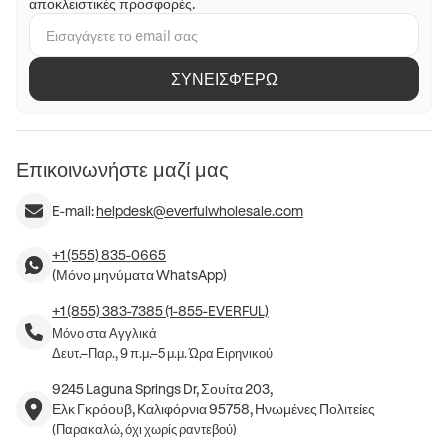
αποκλειστικές προσφορές.
ΣΥΝΕΙΣΦΈΡΩ
Επικοινωνήστε μαζί μας
E-mail:
helpdesk@everfulwholesale.com
+1 (555) 835-0665
(Μόνο μηνύματα WhatsApp)
+1 (855) 383-7385 (1-855-EVERFUL)
Μόνο στα Αγγλικά
Δευτ.–Παρ., 9 π.μ.–5 μ.μ. Ώρα Ειρηνικού
9245 Laguna Springs Dr, Σουίτα 203,
Ελκ Γκρόουβ, Καλιφόρνια 95758, Ηνωμένες Πολιτείες
(Παρακαλώ, όχι χωρίς ραντεβού)