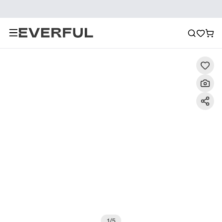
Περιγραφή
Λεπτομερείς εικόνες
Συχνές ερωτήσεις
1
/
5