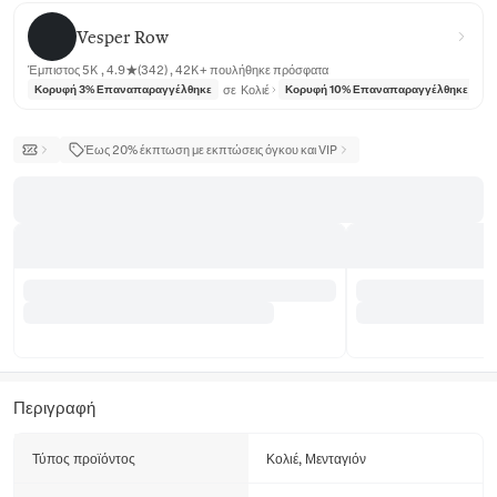
Vesper Row
Vesper Row
Έμπιστος 5K , 4.9★(342) , 42K+ πουλήθηκε πρόσφατα
σε
Κολιέ
σε
Κορυφή 3% Επαναπαραγγέλθηκε
Κορυφή 10% Επαναπαραγγέλθηκε
Έως 20% έκπτωση με εκπτώσεις όγκου και VIP
Περιγραφή
Τύπος προϊόντος
Κολιέ, Μενταγιόν