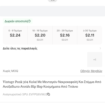
Δωρεάν αποστολή
0 - 9 Τεμάχια
10 - 19 Τεμάχια
20 - 29 Τεμάχια
≥ 30 Τεμάχια
$
2.24
$
2.20
$
2.16
$
2.11
$
2.24
$
2.24
$
2.24
Δείτε όλες τις παραλλαγές
+
1
Χωρίς MOQ
Οδηγός Μεγεθών
Vintage Punk 304 Κολιέ Με Μενταγιόν Νεκροκεφαλή Και Στέμμα Από
Ανοξείδωτο Ατσάλι Hip Hop Κοσμήματα Από Τιτάνιο
Αναγνωριστικό SPU
:
EVFPG6VMJ2