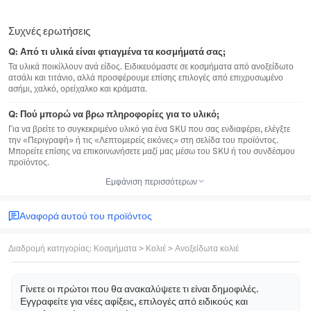
Συχνές ερωτήσεις
Q:
Από τι υλικά είναι φτιαγμένα τα κοσμήματά σας;
Τα υλικά ποικίλλουν ανά είδος. Ειδικευόμαστε σε κοσμήματα από ανοξείδωτο
ατσάλι και τιτάνιο, αλλά προσφέρουμε επίσης επιλογές από επιχρυσωμένο
ασήμι, χαλκό, ορείχαλκο και κράματα.
Q:
Πού μπορώ να βρω πληροφορίες για το υλικό;
Για να βρείτε το συγκεκριμένο υλικό για ένα SKU που σας ενδιαφέρει, ελέγξτε
την «Περιγραφή» ή τις «Λεπτομερείς εικόνες» στη σελίδα του προϊόντος.
Μπορείτε επίσης να επικοινωνήσετε μαζί μας μέσω του SKU ή του συνδέσμου
προϊόντος.
Εμφάνιση περισσότερων
Αναφορά αυτού του προϊόντος
Διαδρομή κατηγορίας
:
Κοσμήματα
>
Κολιέ
>
Ανοξείδωτα κολιέ
Γίνετε οι πρώτοι που θα ανακαλύψετε τι είναι δημοφιλές.
Εγγραφείτε για νέες αφίξεις, επιλογές από ειδικούς και