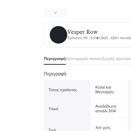
Vesper Row
Vesper Row
Έμπιστος 5K , 4.9★(342) , 42K+ πουλ
Περιγραφή
Λεπτομερείς εικόνες
Συχνές ερωτήσε
Περιγραφή
Κολιέ και
Τύπος προϊόντος
Μενταγιόν
Ανοξείδωτο
Υλικό
ατσάλι 304
Χιπ χοπ,
Στυλ