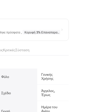
ήθηκε πρόσφατα
,
Κορυφή 3% Επαναπαραγγέλθηκε
σε
Κολιέ
,
Κορυφή 10% Επα
ις
Κριτικές
Σύσταση
Γενικής
Φύλο
Χρήσης
Άγγελος,
Σχέδιο
Έρως
Ημέρα του
Αγίου
Γιορτή