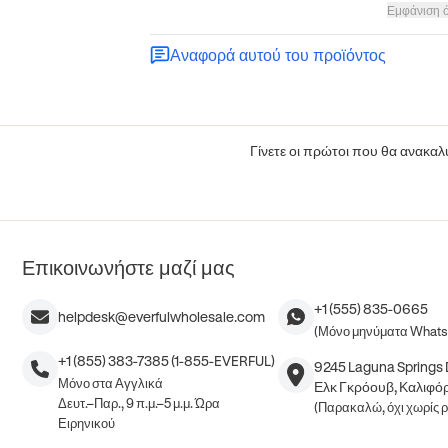
Εμφάνιση 
Αναφορά αυτού του προϊόντος
Γίνετε οι πρώτοι που θα ανακαλύ
Επικοινωνήστε μαζί μας
+1 (555) 835-0665
helpdesk@everfulwholesale.com
(Μόνο μηνύματα What
+1 (855) 383-7385 (1-855-EVERFUL)
9245 Laguna Springs D
Μόνο στα Αγγλικά
Ελκ Γκρόουβ, Καλιφόρ
Δευτ.–Παρ., 9 π.μ.–5 μ.μ. Ώρα
(Παρακαλώ, όχι χωρίς 
Ειρηνικού