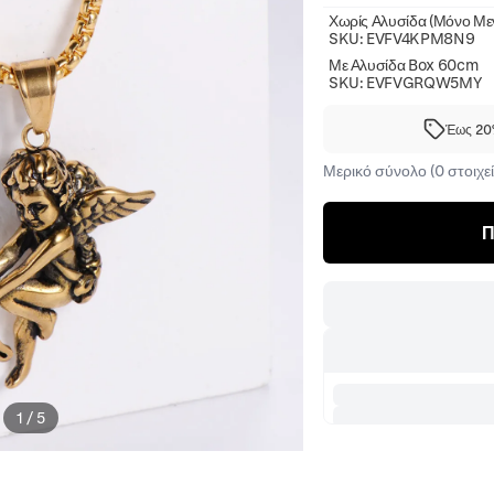
Χωρίς Αλυσίδα (Μόνο Μεν
SKU:
EVFV4KPM8N9
Με Αλυσίδα Box 60cm
SKU:
EVFVGRQW5MY
Έως 20%
Μερικό σύνολο (0 στοιχεί
Π
1
/
5