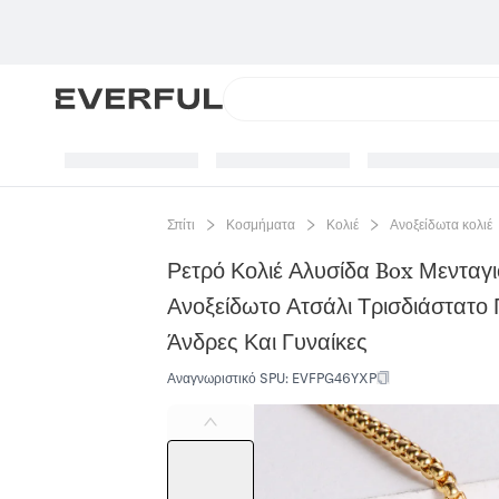
Σπίτι
Κοσμήματα
Κολιέ
Ανοξείδωτα κολιέ
Ρετρό Κολιέ Αλυσίδα Box Μενταγ
Ανοξείδωτο Ατσάλι Τρισδιάστατο
Άνδρες Και Γυναίκες
Αναγνωριστικό SPU
:
EVFPG46YXP