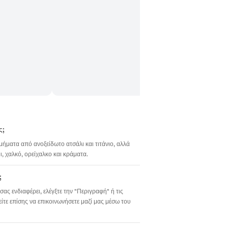
ς;
σμήματα από ανοξείδωτο ατσάλι και τιτάνιο, αλλά
 χαλκό, ορείχαλκο και κράματα.
;
σας ενδιαφέρει, ελέγξτε την "Περιγραφή" ή τις
ίτε επίσης να επικοινωνήσετε μαζί μας μέσω του