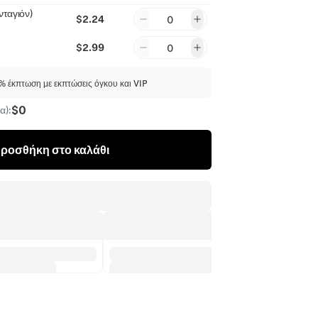
ταγιόν)
$2.24
0
$2.99
0
 έκπτωση με εκπτώσεις όγκου και VIP
$0
α):
ροσθήκη στο καλάθι