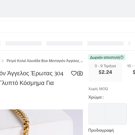
Δωρεάν αποστολή
Ρετρό Κολιέ Αλυσίδα Box Μενταγιόν Άγγελος Έρωτας 304 Ανοξείδωτο Ατσάλι Τρισδιάστατο Γλυπτό Κόσμημα Για Άνδρες Και Γυναίκες
0 - 9 Τεμάχια
10 -
$
2.24
ιόν Άγγελος Έρωτας 304
 Γλυπτό Κόσμημα Για
Χωρίς MOQ
Χρώμα
:
Προδιαγραφή