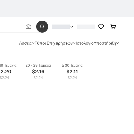
Λύσεις
Τύποι Επιχειρήσεων
Ιστολόγιο
Υποστήριξη
 19 Τεμάχια
20 - 29 Τεμάχια
≥ 30 Τεμάχια
$
2.20
$
2.16
$
2.11
$
2.24
$
2.24
$
2.24