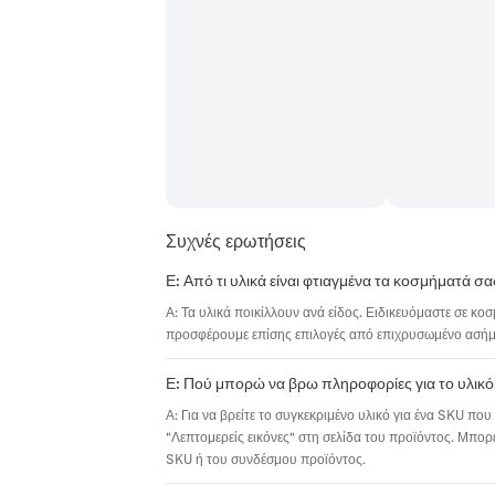
Συχνές ερωτήσεις
Ε: Από τι υλικά είναι φτιαγμένα τα κοσμήματά σα
Α: Τα υλικά ποικίλλουν ανά είδος. Ειδικευόμαστε σε κο
προσφέρουμε επίσης επιλογές από επιχρυσωμένο ασήμι,
Ε: Πού μπορώ να βρω πληροφορίες για το υλικό
Α: Για να βρείτε το συγκεκριμένο υλικό για ένα SKU που 
"Λεπτομερείς εικόνες" στη σελίδα του προϊόντος. Μπορε
SKU ή του συνδέσμου προϊόντος.