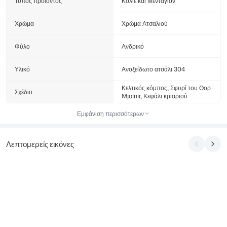
Τύπος προϊόντος
Κολιέ και Μενταγιόν
Χρώμα
Χρώμα Ατσαλιού
Φύλο
Ανδρικό
Υλικό
Ανοξείδωτο ατσάλι 304
Κελτικός κόμπος, Σφυρί του Θορ
Σχέδιο
Mjolnir, Κεφάλι κριαριού
Εμφάνιση περισσότερων
Λεπτομερείς εικόνες