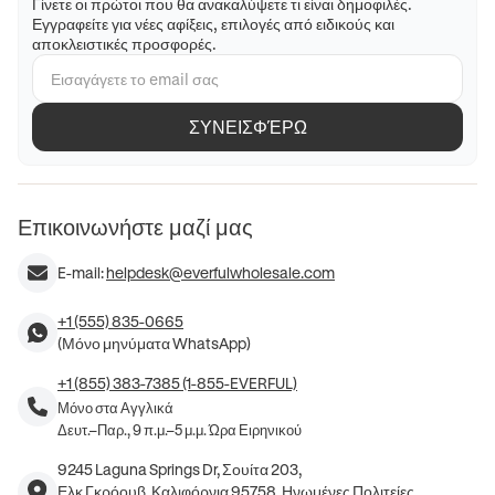
Γίνετε οι πρώτοι που θα ανακαλύψετε τι είναι δημοφιλές.
Εγγραφείτε για νέες αφίξεις, επιλογές από ειδικούς και
αποκλειστικές προσφορές.
ΣΥΝΕΙΣΦΈΡΩ
Επικοινωνήστε μαζί μας
E-mail:
helpdesk@everfulwholesale.com
+1 (555) 835-0665
(Μόνο μηνύματα WhatsApp)
+1 (855) 383-7385 (1-855-EVERFUL)
Μόνο στα Αγγλικά
Δευτ.–Παρ., 9 π.μ.–5 μ.μ. Ώρα Ειρηνικού
9245 Laguna Springs Dr, Σουίτα 203,
Ελκ Γκρόουβ, Καλιφόρνια 95758, Ηνωμένες Πολιτείες