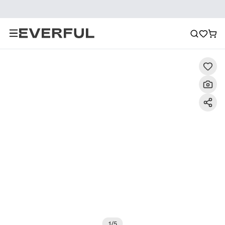
Περιγραφή
Λεπτομερείς εικόνες
Συχνές ερωτήσεις
1
/
5