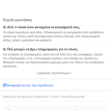
Συχνές ερωτήσεις
Q:
Από τι υλικά είναι φτιαγμένα τα κοσμήματά σας;
Τα υλικά ποικίλλουν ανά είδος. Ειδικευόμαστε σε κοσμήματα από ανοξείδωτο
ατσάλι και τιτάνιο, αλλά προσφέρουμε επίσης επιλογές από επιχρυσωμένο
ασήμι, χαλκό, ορείχαλκο και κράματα.
Q:
Πού μπορώ να βρω πληροφορίες για το υλικό;
Για να βρείτε το συγκεκριμένο υλικό για ένα SKU που σας ενδιαφέρει, ελέγξτε
την «Περιγραφή» ή τις «Λεπτομερείς εικόνες» στη σελίδα του προϊόντος.
Μπορείτε επίσης να επικοινωνήσετε μαζί μας μέσω του SKU ή του συνδέσμου
προϊόντος.
Εμφάνιση περισσότερων
Αναφορά αυτού του προϊόντος
Διαδρομή κατηγορίας
:
Κοσμήματα
>
Κολιέ
>
Ανοξείδωτα κολιέ