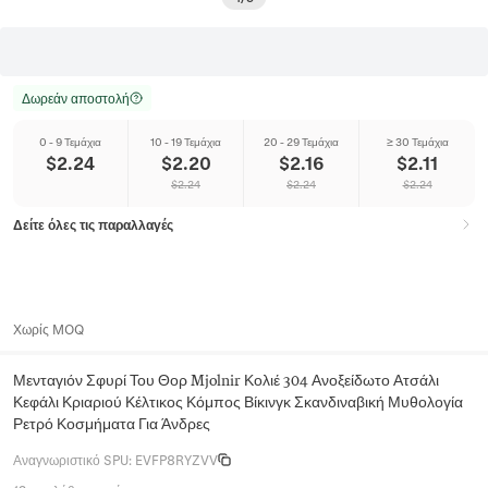
Δωρεάν αποστολή
0 - 9 Τεμάχια
10 - 19 Τεμάχια
20 - 29 Τεμάχια
≥ 30 Τεμάχια
$
2.24
$
2.20
$
2.16
$
2.11
$
2.24
$
2.24
$
2.24
Δείτε όλες τις παραλλαγές
Χωρίς MOQ
Μενταγιόν Σφυρί Του Θορ Mjolnir Κολιέ 304 Ανοξείδωτο Ατσάλι
Κεφάλι Κριαριού Κέλτικος Κόμπος Βίκινγκ Σκανδιναβική Μυθολογία
Ρετρό Κοσμήματα Για Άνδρες
Αναγνωριστικό SPU
:
EVFP8RYZVV