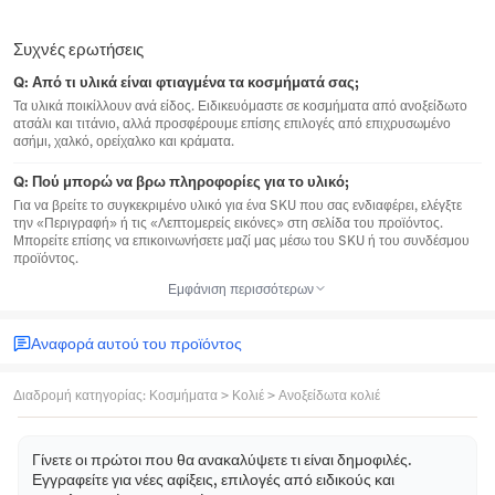
Συχνές ερωτήσεις
Q:
Από τι υλικά είναι φτιαγμένα τα κοσμήματά σας;
Τα υλικά ποικίλλουν ανά είδος. Ειδικευόμαστε σε κοσμήματα από ανοξείδωτο
ατσάλι και τιτάνιο, αλλά προσφέρουμε επίσης επιλογές από επιχρυσωμένο
ασήμι, χαλκό, ορείχαλκο και κράματα.
Q:
Πού μπορώ να βρω πληροφορίες για το υλικό;
Για να βρείτε το συγκεκριμένο υλικό για ένα SKU που σας ενδιαφέρει, ελέγξτε
την «Περιγραφή» ή τις «Λεπτομερείς εικόνες» στη σελίδα του προϊόντος.
Μπορείτε επίσης να επικοινωνήσετε μαζί μας μέσω του SKU ή του συνδέσμου
προϊόντος.
Εμφάνιση περισσότερων
Αναφορά αυτού του προϊόντος
Διαδρομή κατηγορίας
:
Κοσμήματα
>
Κολιέ
>
Ανοξείδωτα κολιέ
Γίνετε οι πρώτοι που θα ανακαλύψετε τι είναι δημοφιλές.
Εγγραφείτε για νέες αφίξεις, επιλογές από ειδικούς και