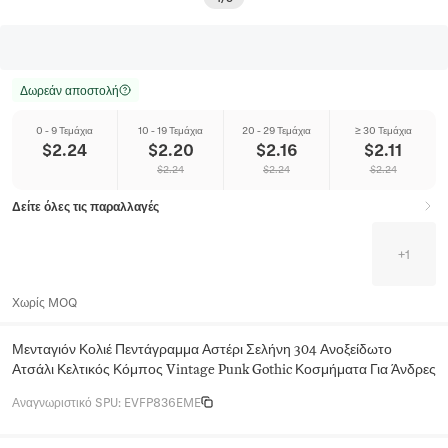
Δωρεάν αποστολή
0 - 9 Τεμάχια
10 - 19 Τεμάχια
20 - 29 Τεμάχια
≥ 30 Τεμάχια
$
2.24
$
2.20
$
2.16
$
2.11
$
2.24
$
2.24
$
2.24
Δείτε όλες τις παραλλαγές
+
1
Χωρίς MOQ
Μενταγιόν Κολιέ Πεντάγραμμα Αστέρι Σελήνη 304 Ανοξείδωτο
Ατσάλι Κελτικός Κόμπος Vintage Punk Gothic Κοσμήματα Για Άνδρες
Αναγνωριστικό SPU
:
EVFP836EME