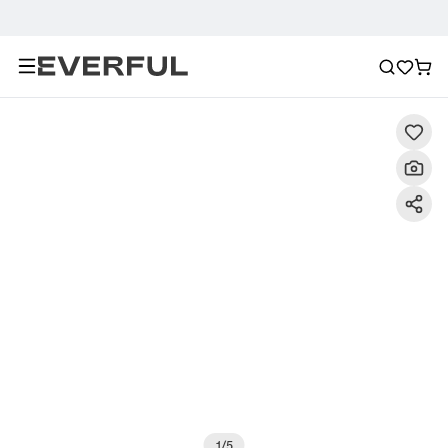
Περιγραφή
Λεπτομερείς εικόνες
Συχνές ερωτήσεις
1
/
5