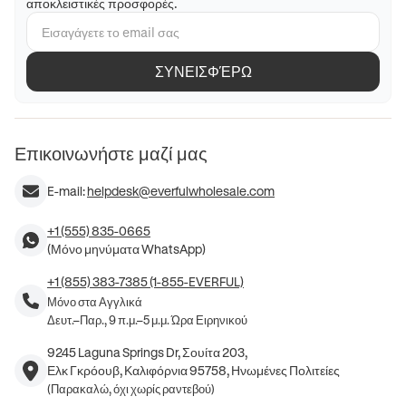
αποκλειστικές προσφορές.
ΣΥΝΕΙΣΦΈΡΩ
Επικοινωνήστε μαζί μας
E-mail:
helpdesk@everfulwholesale.com
+1 (555) 835-0665
(Μόνο μηνύματα WhatsApp)
+1 (855) 383-7385 (1-855-EVERFUL)
Μόνο στα Αγγλικά
Δευτ.–Παρ., 9 π.μ.–5 μ.μ. Ώρα Ειρηνικού
9245 Laguna Springs Dr, Σουίτα 203,
Ελκ Γκρόουβ, Καλιφόρνια 95758, Ηνωμένες Πολιτείες
(Παρακαλώ, όχι χωρίς ραντεβού)