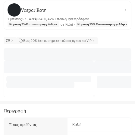
Vesper Row
Vesper Row
Έμπιστος 5K , 4.9★(340) , 42K+ πουλήθηκε πρόσφατα
σε
Κολιέ
σε
Κορυφή 3% Επαναπαραγγέλθηκε
Κορυφή 10% Επαναπαραγγέλθηκε
Έως 20% έκπτωση με εκπτώσεις όγκου και VIP
Περιγραφή
Τύπος προϊόντος
Κολιέ