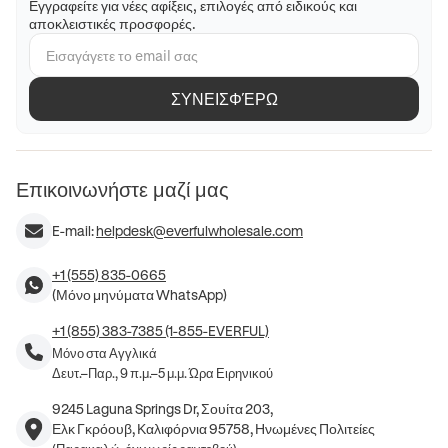
Εγγραφείτε για νέες αφίξεις, επιλογές από ειδικούς και
αποκλειστικές προσφορές.
ΣΥΝΕΙΣΦΈΡΩ
Επικοινωνήστε μαζί μας
E-mail:
helpdesk@everfulwholesale.com
+1 (555) 835-0665
(Μόνο μηνύματα WhatsApp)
+1 (855) 383-7385 (1-855-EVERFUL)
Μόνο στα Αγγλικά
Δευτ.–Παρ., 9 π.μ.–5 μ.μ. Ώρα Ειρηνικού
9245 Laguna Springs Dr, Σουίτα 203,
Ελκ Γκρόουβ, Καλιφόρνια 95758, Ηνωμένες Πολιτείες