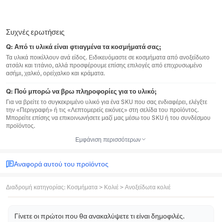
Συχνές ερωτήσεις
Q:
Από τι υλικά είναι φτιαγμένα τα κοσμήματά σας;
Τα υλικά ποικίλλουν ανά είδος. Ειδικευόμαστε σε κοσμήματα από ανοξείδωτο
ατσάλι και τιτάνιο, αλλά προσφέρουμε επίσης επιλογές από επιχρυσωμένο
ασήμι, χαλκό, ορείχαλκο και κράματα.
Q:
Πού μπορώ να βρω πληροφορίες για το υλικό;
Για να βρείτε το συγκεκριμένο υλικό για ένα SKU που σας ενδιαφέρει, ελέγξτε
την «Περιγραφή» ή τις «Λεπτομερείς εικόνες» στη σελίδα του προϊόντος.
Μπορείτε επίσης να επικοινωνήσετε μαζί μας μέσω του SKU ή του συνδέσμου
προϊόντος.
Εμφάνιση περισσότερων
Αναφορά αυτού του προϊόντος
Διαδρομή κατηγορίας
:
Κοσμήματα
>
Κολιέ
>
Ανοξείδωτα κολιέ
Γίνετε οι πρώτοι που θα ανακαλύψετε τι είναι δημοφιλές.