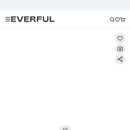
Περιγραφή
Λεπτομερείς εικόνες
Συχνές ερωτήσεις
1
/
5