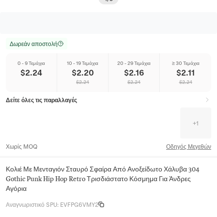
Δωρεάν αποστολή
0 - 9 Τεμάχια
10 - 19 Τεμάχια
20 - 29 Τεμάχια
≥ 30 Τεμάχια
$
2.24
$
2.20
$
2.16
$
2.11
$
2.24
$
2.24
$
2.24
Δείτε όλες τις παραλλαγές
+
1
Χωρίς MOQ
Οδηγός Μεγεθών
Κολιέ Με Μενταγιόν Σταυρό Σφαίρα Από Ανοξείδωτο Χάλυβα 304
Gothic Punk Hip Hop Retro Τρισδιάστατο Κόσμημα Για Άνδρες
Αγόρια
Αναγνωριστικό SPU
:
EVFPG6VMY2