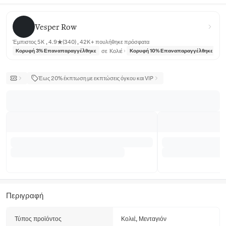
Vesper Row
Vesper Row
Έμπιστος 5K , 4.9★(340) , 42K+ πουλήθηκε πρόσφατα
σε
Κολιέ
σε
Κορυφή 3% Επαναπαραγγέλθηκε
Κορυφή 10% Επαναπαραγγέλθηκε
Έως 20% έκπτωση με εκπτώσεις όγκου και VIP
Περιγραφή
Τύπος προϊόντος
Κολιέ, Μενταγιόν