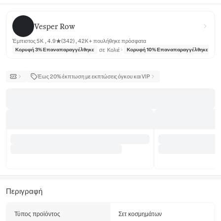
Vesper Row
Vesper Row
Έμπιστος 5K , 4.9★(342) , 42K+ πουλήθηκε πρόσφατα
σε
Κολιέ
σε
Κορυφή 3% Επαναπαραγγέλθηκε
Κορυφή 10% Επαναπαραγγέλθηκε
Έως 20% έκπτωση με εκπτώσεις όγκου και VIP
Περιγραφή
Τύπος προϊόντος
Σετ κοσμημάτων