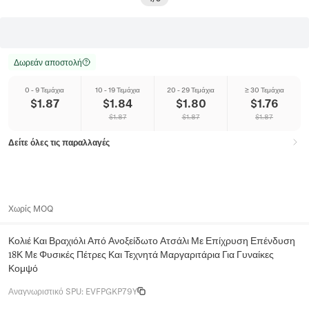
Δωρεάν αποστολή
0 - 9 Τεμάχια
10 - 19 Τεμάχια
20 - 29 Τεμάχια
≥ 30 Τεμάχια
$
1.87
$
1.84
$
1.80
$
1.76
$
1.87
$
1.87
$
1.87
Δείτε όλες τις παραλλαγές
Χωρίς MOQ
Κολιέ Και Βραχιόλι Από Ανοξείδωτο Ατσάλι Με Επίχρυση Επένδυση
18Κ Με Φυσικές Πέτρες Και Τεχνητά Μαργαριτάρια Για Γυναίκες
Κομψό
Αναγνωριστικό SPU
:
EVFPGKP79Y