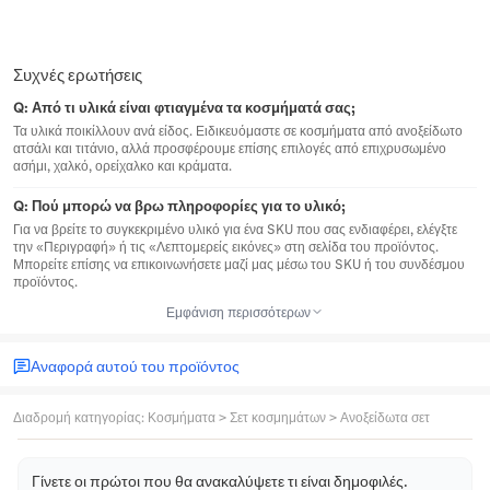
Συχνές ερωτήσεις
Q:
Από τι υλικά είναι φτιαγμένα τα κοσμήματά σας;
Τα υλικά ποικίλλουν ανά είδος. Ειδικευόμαστε σε κοσμήματα από ανοξείδωτο
ατσάλι και τιτάνιο, αλλά προσφέρουμε επίσης επιλογές από επιχρυσωμένο
ασήμι, χαλκό, ορείχαλκο και κράματα.
Q:
Πού μπορώ να βρω πληροφορίες για το υλικό;
Για να βρείτε το συγκεκριμένο υλικό για ένα SKU που σας ενδιαφέρει, ελέγξτε
την «Περιγραφή» ή τις «Λεπτομερείς εικόνες» στη σελίδα του προϊόντος.
Μπορείτε επίσης να επικοινωνήσετε μαζί μας μέσω του SKU ή του συνδέσμου
προϊόντος.
Εμφάνιση περισσότερων
Αναφορά αυτού του προϊόντος
Διαδρομή κατηγορίας
:
Κοσμήματα
>
Σετ κοσμημάτων
>
Ανοξείδωτα σετ
Γίνετε οι πρώτοι που θα ανακαλύψετε τι είναι δημοφιλές.