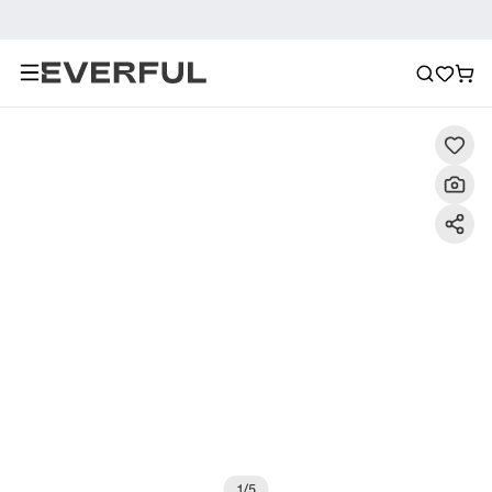
Περιγραφή
Λεπτομερείς εικόνες
Συχνές ερωτήσεις
1
/
5