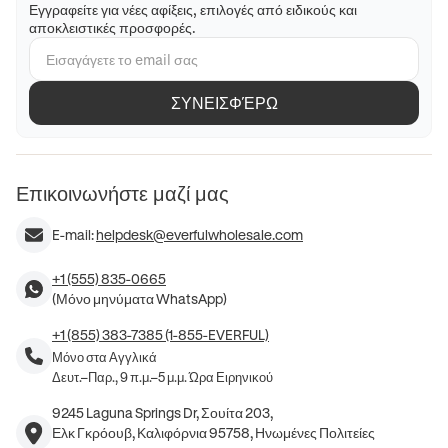
Εγγραφείτε για νέες αφίξεις, επιλογές από ειδικούς και
αποκλειστικές προσφορές.
ΣΥΝΕΙΣΦΈΡΩ
Επικοινωνήστε μαζί μας
E-mail:
helpdesk@everfulwholesale.com
+1 (555) 835-0665
(Μόνο μηνύματα WhatsApp)
+1 (855) 383-7385 (1-855-EVERFUL)
Μόνο στα Αγγλικά
Δευτ.–Παρ., 9 π.μ.–5 μ.μ. Ώρα Ειρηνικού
9245 Laguna Springs Dr, Σουίτα 203,
Ελκ Γκρόουβ, Καλιφόρνια 95758, Ηνωμένες Πολιτείες